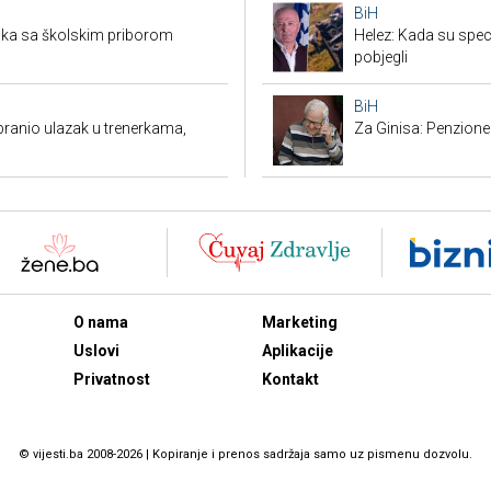
BiH
aka sa školskim priborom
Helez: Kada su specij
pobjegli
BiH
branio ulazak u trenerkama,
Za Ginisa: Penzione
O nama
Marketing
Uslovi
Aplikacije
Privatnost
Kontakt
© vijesti.ba 2008-2026 | Kopiranje i prenos sadržaja samo uz pismenu dozvolu.