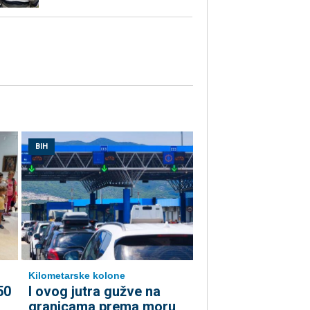
BIH
Kilometarske kolone
50
I ovog jutra gužve na
granicama prema moru