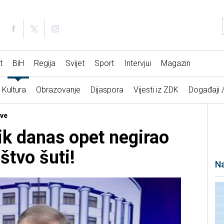
t
BiH
Regija
Svijet
Sport
Intervjui
Magazin
Kultura
Obrazovanje
Dijaspora
Vijesti iz ZDK
Događaji 
tve
ik danas opet negirao
štvo šuti!
Na