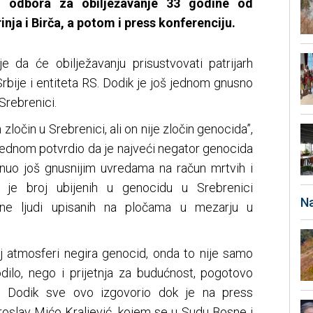
g odbora za obilježavanje 33 godine od
nja i Birča, a potom i press konferenciju.
je da će obilježavanju prisustvovati patrijarh
 Srbije i entiteta RS. Dodik je još jednom gnusno
Srebrenici.
zločin u Srebrenici, ali on nije zločin genocida”,
 jednom potvrdio da je najveći negator genocida
nuo još gnusnijim uvredama na račun mrtvih i
a je broj ubijenih u genocidu u Srebrenici
Na
tine ljudi upisanih na pločama u mezarju u
j atmosferi negira genocid, onda to nije samo
ilo, nego i prijetnja za budućnost, pogotovo
 Dodik sve ovo izgovorio dok je na press
iroslav Mićo Kraljević, kojem se u Sudu Bosne i