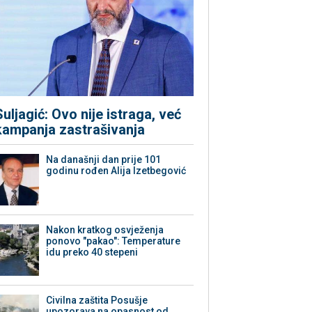
Suljagić: Ovo nije istraga, već
kampanja zastrašivanja
Na današnji dan prije 101
godinu rođen Alija Izetbegović
Nakon kratkog osvježenja
ponovo "pakao": Temperature
idu preko 40 stepeni
Civilna zaštita Posušje
upozorava na opasnost od