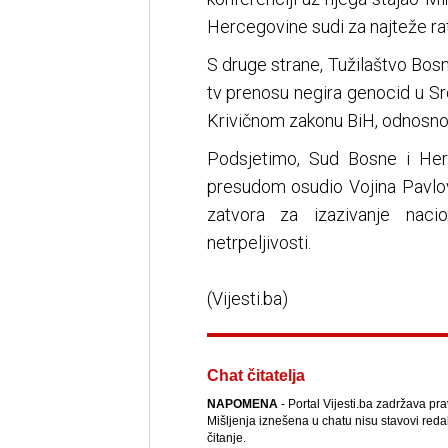
Hercegovine sudi za najteže ra
S druge strane, Tužilaštvo Bos
tv prenosu negira genocid u Sre
Krivičnom zakonu BiH, odnosno
Podsjetimo, Sud Bosne i He
presudom osudio Vojina Pavlov
zatvora za izazivanje naci
netrpeljivosti.
(Vijesti.ba)
Chat čitatelja
NAPOMENA
- Portal Vijesti.ba zadržava pr
Mišljenja iznešena u chatu nisu stavovi reda
čitanje.