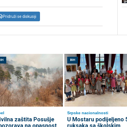
Pridruži se diskusiji
IH
BIH
el
Srpske nacionalnosti
ivilna zaštita Posušje
U Mostaru podijeljeno 
pozorava na opasnost
ruksaka sa školskim