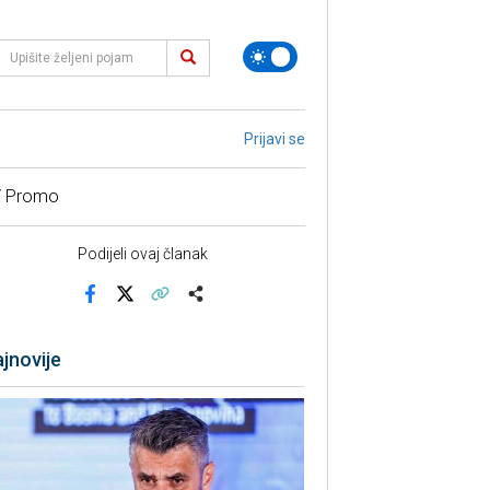
Prijavi se
/ Promo
Podijeli ovaj članak
Facebook
X
Kopiraj link
Više
jnovije