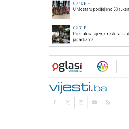
09:40
BiH
U Mostaru podijeljeno 50 ruks
09:31
BiH
Poznati sarajevski restoran za
japankama...