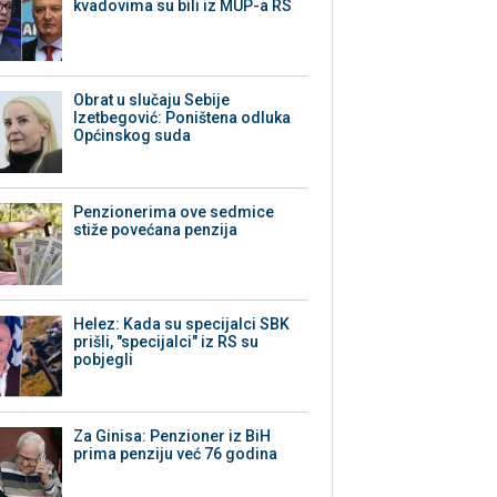
kvadovima su bili iz MUP-a RS
Obrat u slučaju Sebije
Izetbegović: Poništena odluka
Općinskog suda
Penzionerima ove sedmice
stiže povećana penzija
Helez: Kada su specijalci SBK
prišli, "specijalci" iz RS su
pobjegli
Za Ginisa: Penzioner iz BiH
prima penziju već 76 godina