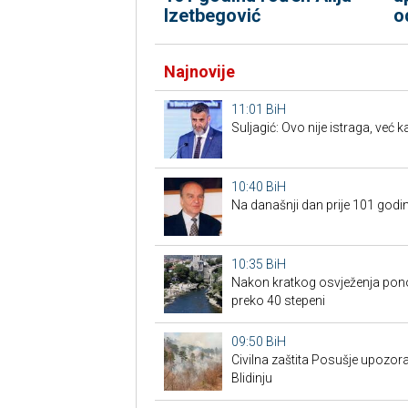
o
Izetbegović
Najnovije
11:01
BiH
Suljagić: Ovo nije istraga, već
10:40
BiH
Na današnji dan prije 101 godin
10:35
BiH
Nakon kratkog osvježenja pon
preko 40 stepeni
09:50
BiH
Civilna zaštita Posušje upozo
Blidinju