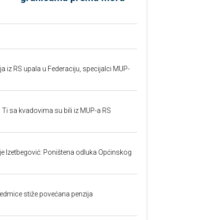
 iz RS upala u Federaciju, specijalci MUP-
 Ti sa kvadovima su bili iz MUP-a RS
ije Izetbegović: Poništena odluka Općinskog
edmice stiže povećana penzija