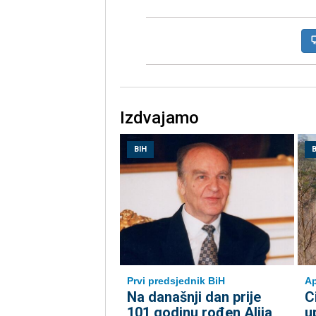
Izdvajamo
BIH
B
Ap
Prvi predsjednik BiH
C
Na današnji dan prije
u
101 godinu rođen Alija