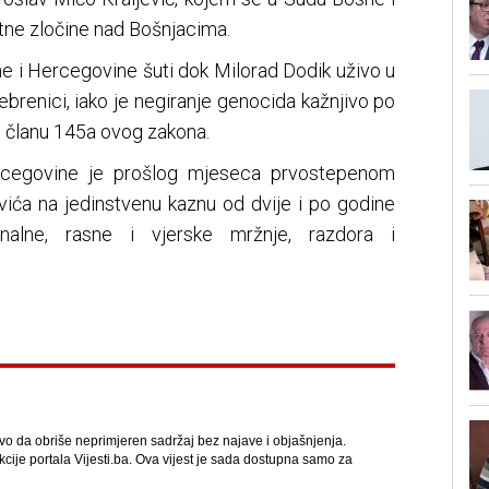
tne zločine nad Bošnjacima.
ne i Hercegovine šuti dok Milorad Dodik uživo u
brenici, iako je negiranje genocida kažnjivo po
 članu 145a ovog zakona.
rcegovine je prošlog mjeseca prvostepenom
ića na jedinstvenu kaznu od dvije i po godine
onalne, rasne i vjerske mržnje, razdora i
avo da obriše neprimjeren sadržaj bez najave i objašnjenja.
kcije portala Vijesti.ba. Ova vijest je sada dostupna samo za