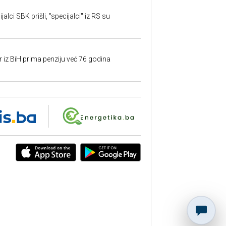
alci SBK prišli, "specijalci" iz RS su
r iz BiH prima penziju već 76 godina