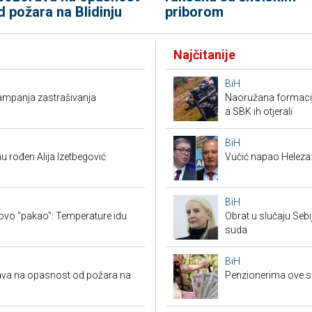
d požara na Blidinju
priborom
Najčitanije
BiH
 kampanja zastrašivanja
Naoružana formacija
a SBK ih otjerali
BiH
u rođen Alija Izetbegović
Vučić napao Heleza:
BiH
ovo "pakao": Temperature idu
Obrat u slučaju Seb
suda
BiH
rava na opasnost od požara na
Penzionerima ove s