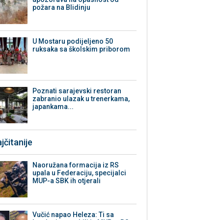
požara na Blidinju
U Mostaru podijeljeno 50
ruksaka sa školskim priborom
Poznati sarajevski restoran
zabranio ulazak u trenerkama,
japankama...
jčitanije
Naoružana formacija iz RS
upala u Federaciju, specijalci
MUP-a SBK ih otjerali
Vučić napao Heleza: Ti sa