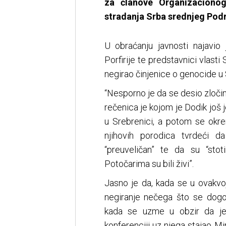
za članove Organizaciono
stradanja Srba srednjeg Podri
U obraćanju javnosti najavio 
Porfirije te predstavnici vlasti
negirao činjenice o genocide u 
“Nesporno je da se desio zločin 
rečenica je kojom je Dodik još
u Srebrenici, a potom se okre
njihovih porodica tvrdeći d
“preuveličan” te da su “sto
Potočarima su bili živi”.
Jasno je da, kada se u ovakvo
negiranje nečega što se dogod
kada se uzme u obzir da je
konferenciji uz njega stajao M