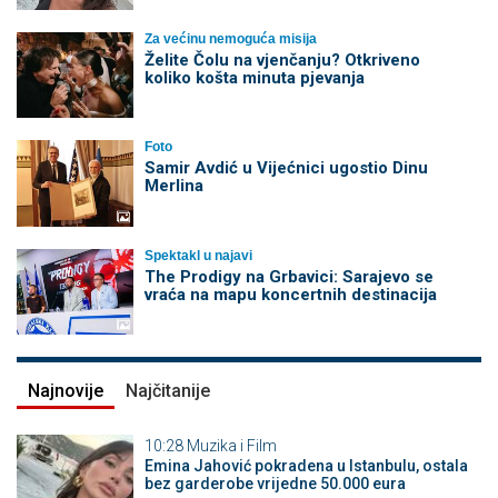
Za većinu nemoguća misija
Želite Čolu na vjenčanju? Otkriveno
koliko košta minuta pjevanja
Foto
Samir Avdić u Vijećnici ugostio Dinu
Merlina
Spektakl u najavi
The Prodigy na Grbavici: Sarajevo se
vraća na mapu koncertnih destinacija
Najnovije
Najčitanije
10:28
Muzika i Film
Emina Jahović pokradena u Istanbulu, ostala
bez garderobe vrijedne 50.000 eura