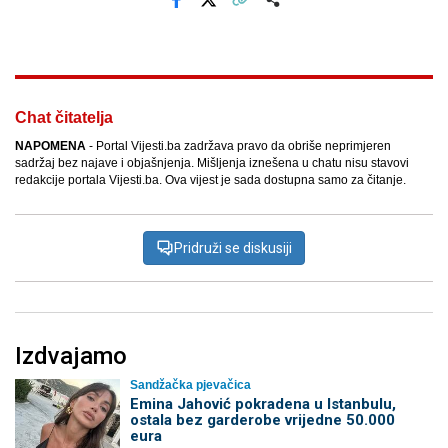
Facebook
X
Kopiraj link
Više
Chat čitatelja
NAPOMENA
- Portal Vijesti.ba zadržava pravo da obriše neprimjeren
sadržaj bez najave i objašnjenja. Mišljenja iznešena u chatu nisu stavovi
redakcije portala Vijesti.ba. Ova vijest je sada dostupna samo za čitanje.
Pridruži se diskusiji
Izdvajamo
Sandžačka pjevačica
Emina Jahović pokradena u Istanbulu,
ostala bez garderobe vrijedne 50.000
eura