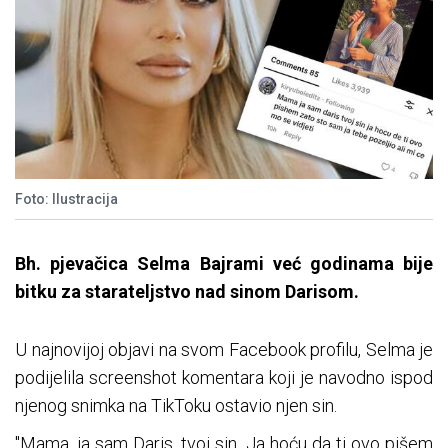
Foto: Ilustracija
Bh. pjevačica Selma Bajrami već godinama bije
bitku za starateljstvo nad sinom Darisom.
U najnovijoj objavi na svom Facebook profilu, Selma je
podijelila screenshot komentara koji je navodno ispod
njenog snimka na TikToku ostavio njen sin.
"Mama, ja sam Daris, tvoj sin. Ja hoću da ti ovo pišem