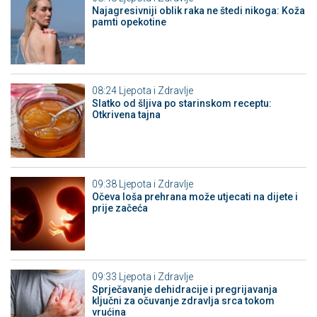
Najagresivniji oblik raka ne štedi nikoga: Koža
pamti opekotine
08:24
Ljepota i Zdravlje
Slatko od šljiva po starinskom receptu:
Otkrivena tajna
09:38
Ljepota i Zdravlje
Očeva loša prehrana može utjecati na dijete i
prije začeća
09:33
Ljepota i Zdravlje
Sprječavanje dehidracije i pregrijavanja
ključni za očuvanje zdravlja srca tokom
vrućina