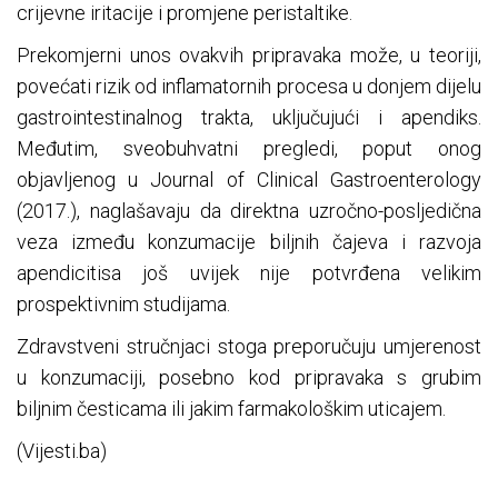
crijevne iritacije i promjene peristaltike.
Prekomjerni unos ovakvih pripravaka može, u teoriji,
povećati rizik od inflamatornih procesa u donjem dijelu
gastrointestinalnog trakta, uključujući i apendiks.
Međutim, sveobuhvatni pregledi, poput onog
objavljenog u Journal of Clinical Gastroenterology
(2017.), naglašavaju da direktna uzročno-posljedična
veza između konzumacije biljnih čajeva i razvoja
apendicitisa još uvijek nije potvrđena velikim
prospektivnim studijama.
Zdravstveni stručnjaci stoga preporučuju umjerenost
u konzumaciji, posebno kod pripravaka s grubim
biljnim česticama ili jakim farmakološkim uticajem.
(Vijesti.ba)