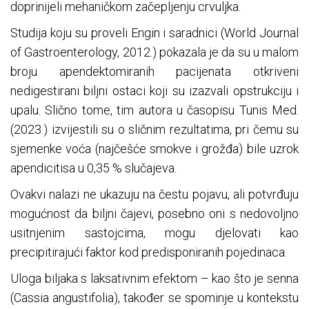
doprinijeli mehaničkom začepljenju crvuljka.
Studija koju su proveli Engin i saradnici (World Journal
of Gastroenterology, 2012.) pokazala je da su u malom
broju apendektomiranih pacijenata otkriveni
nedigestirani biljni ostaci koji su izazvali opstrukciju i
upalu. Slično tome, tim autora u časopisu Tunis Med.
(2023.) izvijestili su o sličnim rezultatima, pri čemu su
sjemenke voća (najčešće smokve i grožđa) bile uzrok
apendicitisa u 0,35 % slučajeva.
Ovakvi nalazi ne ukazuju na čestu pojavu, ali potvrđuju
mogućnost da biljni čajevi, posebno oni s nedovoljno
usitnjenim sastojcima, mogu djelovati kao
precipitirajući faktor kod predisponiranih pojedinaca.
Uloga biljaka s laksativnim efektom – kao što je senna
(Cassia angustifolia), također se spominje u kontekstu