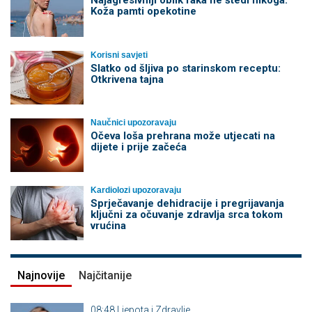
Najagresivniji oblik raka ne štedi nikoga:
Koža pamti opekotine
Korisni savjeti
Slatko od šljiva po starinskom receptu:
Otkrivena tajna
Naučnici upozoravaju
Očeva loša prehrana može utjecati na
dijete i prije začeća
Kardiolozi upozoravaju
Sprječavanje dehidracije i pregrijavanja
ključni za očuvanje zdravlja srca tokom
vrućina
Najnovije
Najčitanije
08:48
Ljepota i Zdravlje