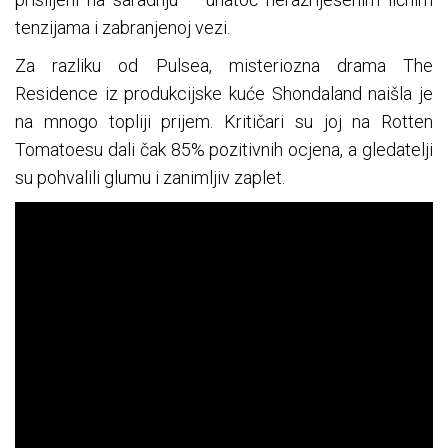
tenzijama i zabranjenoj vezi.
Za razliku od Pulsea, misteriozna drama The
Residence iz produkcijske kuće Shondaland naišla je
na mnogo topliji prijem. Kritičari su joj na Rotten
Tomatoesu dali čak 85% pozitivnih ocjena, a gledatelji
su pohvalili glumu i zanimljiv zaplet.