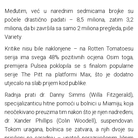
Međutim, već u narednim sedmicama brojke su
počele drastično padati – 8,5 miliona, zatim 3,2
miliona, da bi završila sa samo 2 miliona pregleda, piše
Variety.
Kritike nisu bile naklonjene – na Rotten Tomatoesu
serija ima svega 48% pozitivnih ocjena. Osim toga,
premijera Pulsea poklopila se s finalom popularne
serije The Pitt na platformi Max, što je dodatno
utjecalo na slab prijem kod publike.
Radnja prati dr. Danny Simms (Willa Fitzgerald),
specijalizanticu hitne pomoći u bolnici u Miamiju, koja
neočekivano preuzima tim nakon što je njen nadređeni,
dr. Xander Phillips (Colin Woodell), suspendovan.
Tokom uragana, bolnica se zatvara, a njih dvoje su
prisiljeni na saradnju – unatoč nerazriješenim ličnim