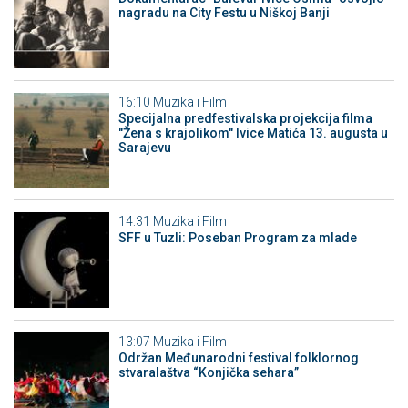
nagradu na City Festu u Niškoj Banji
16:10
Muzika i Film
Specijalna predfestivalska projekcija filma
"Žena s krajolikom" Ivice Matića 13. augusta u
Sarajevu
14:31
Muzika i Film
SFF u Tuzli: Poseban Program za mlade
13:07
Muzika i Film
Održan Međunarodni festival folklornog
stvaralaštva “Konjička sehara”