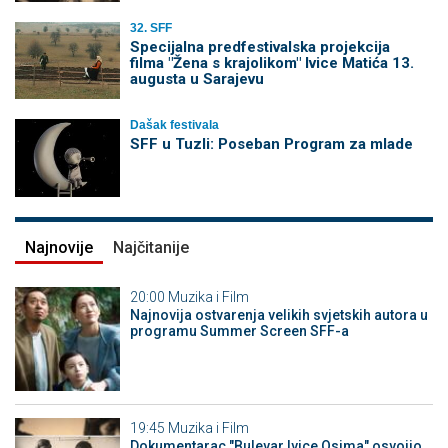
32. SFF
Specijalna predfestivalska projekcija
filma "Žena s krajolikom" Ivice Matića 13.
augusta u Sarajevu
Dašak festivala
SFF u Tuzli: Poseban Program za mlade
Najnovije
Najčitanije
20:00
Muzika i Film
Najnovija ostvarenja velikih svjetskih autora u
programu Summer Screen SFF-a
19:45
Muzika i Film
Dokumentarac "Bulevar Ivice Osima" osvojio