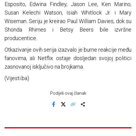
Esposito, Edwina Findley, Jason Lee, Ken Marino,
Susan Kelechi Watson, Isiah Whitlock Jr. i Mary
Wiseman. Seriju je kreirao Paul William Davies, dok su
Shonda Rhimes i Betsy Beers bile izvršne
producentice.
Otkazivanje ovih serija izazvalo je burne reakcije među
fanovima, ali Netflix ostaje dosljedan svojoj politici
zasnovanoj isključivo na brojkama.
(Vijesti.ba)
Podijeli ovaj članak
Facebook
X
Kopiraj link
Više