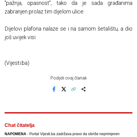
"pažnja, opasnost", tako da je sada građanima
zabranjen prolaz tim dijelom ulice.
Dijelovi plafona nalaze se i na samom šetalištu, a dio
još uvijek visi.
(Vijesti.ba)
Podijeli ovaj članak
Facebook
X
Kopiraj link
Više
Chat čitatelja
NAPOMENA
- Portal Vijesti.ba zadržava pravo da obriše neprimjeren