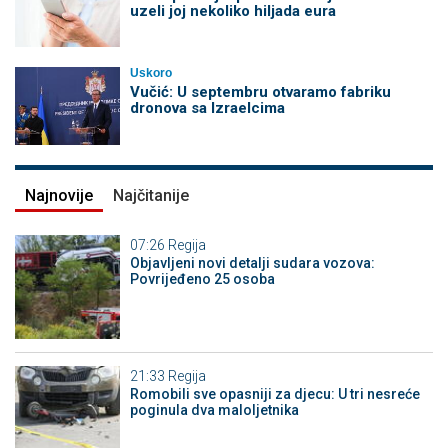
uzeli joj nekoliko hiljada eura
Uskoro
Vučić: U septembru otvaramo fabriku
dronova sa Izraelcima
Najnovije
Najčitanije
07:26
Regija
Objavljeni novi detalji sudara vozova:
Povrijeđeno 25 osoba
21:33
Regija
Romobili sve opasniji za djecu: U tri nesreće
poginula dva maloljetnika