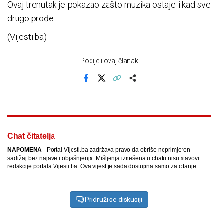
Ovaj trenutak je pokazao zašto muzika ostaje i kad sve
drugo prođe.
(Vijesti.ba)
Podijeli ovaj članak
Facebook
X
Kopiraj link
Više
Chat čitatelja
NAPOMENA
- Portal Vijesti.ba zadržava pravo da obriše neprimjeren
sadržaj bez najave i objašnjenja. Mišljenja iznešena u chatu nisu stavovi
redakcije portala Vijesti.ba. Ova vijest je sada dostupna samo za čitanje.
Pridruži se diskusiji