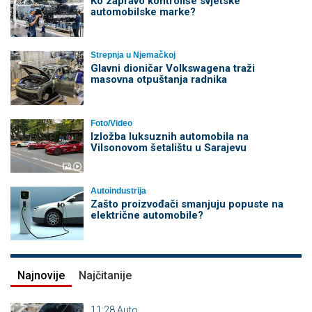
Ko zapravo kontroliše svjetske
automobilske marke?
Strepnja u Njemačkoj
Glavni dioničar Volkswagena traži
masovna otpuštanja radnika
Foto/Video
Izložba luksuznih automobila na
Vilsonovom šetalištu u Sarajevu
Autoindustrija
Zašto proizvođači smanjuju popuste na
električne automobile?
Najnovije
Najčitanije
11:28
Auto