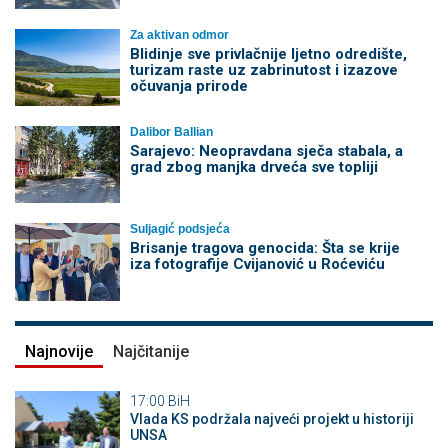
Za aktivan odmor
Blidinje sve privlačnije ljetno odredište,
turizam raste uz zabrinutost i izazove
očuvanja prirode
Dalibor Ballian
Sarajevo: Neopravdana sječa stabala, a
grad zbog manjka drveća sve topliji
Suljagić podsjeća
Brisanje tragova genocida: Šta se krije
iza fotografije Cvijanović u Roćeviću
Najnovije
Najčitanije
17:00
BiH
Vlada KS podržala najveći projekt u historiji
UNSA