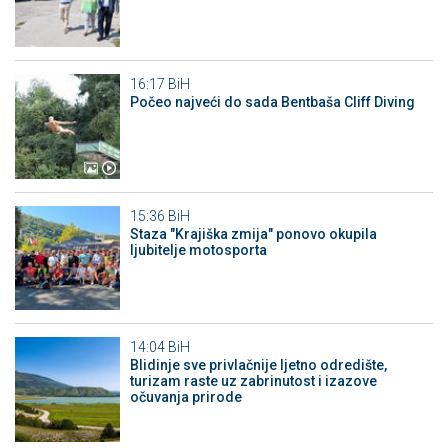
16:17
BiH
Počeo najveći do sada Bentbaša Cliff Diving
15:36
BiH
Staza "Krajiška zmija" ponovo okupila
ljubitelje motosporta
14:04
BiH
Blidinje sve privlačnije ljetno odredište,
turizam raste uz zabrinutost i izazove
očuvanja prirode