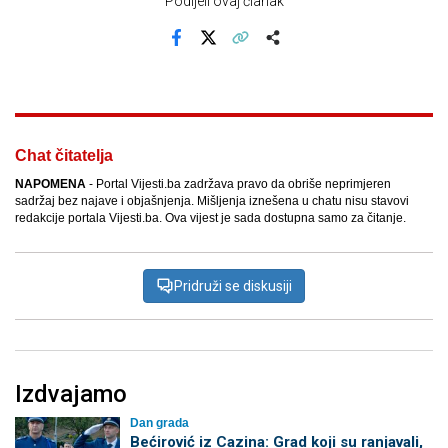
Podijeli ovaj članak
Facebook
X
Kopiraj link
Više
Chat čitatelja
NAPOMENA
- Portal Vijesti.ba zadržava pravo da obriše neprimjeren
sadržaj bez najave i objašnjenja. Mišljenja iznešena u chatu nisu stavovi
redakcije portala Vijesti.ba. Ova vijest je sada dostupna samo za čitanje.
Pridruži se diskusiji
Izdvajamo
Dan grada
Bećirović iz Cazina: Grad koji su ranjavali,