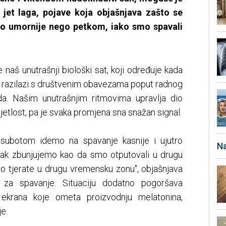
g jet laga, pojave koja objašnjava zašto se
o umornije nego petkom, iako smo spavali
e naš unutrašnji biološki sat, koji određuje kada
 razilazi s društvenim obavezama poput radnog
da. Našim unutrašnjim ritmovima upravlja dio
svjetlost, pa je svaka promjena sna snažan signal.
 subotom idemo na spavanje kasnije i ujutro
Na
ak zbunjujemo kao da smo otputovali u drugu
vo tjerate u drugu vremensku zonu", objašnjava
st za spavanje. Situaciju dodatno pogoršava
 ekrana koje ometa proizvodnju melatonina,
e.