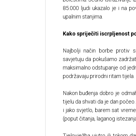
85.000 ljudi ukazalo je i na 
upalnim stanjima.
Kako spriječiti iscrpljenost 
Najbolji način borbe protiv s
savjetuju da pokušamo zadržati 
maksimalno odstupanje od jednog
podržavaju prirodni ritam tijela.
Nakon buđenja dobro je odmah 
tijelu da shvati da je dan poče
i jako svjetlo, barem sat vremen
(poput čitanja, laganog istezanja 
Tjelovježba ujutro ili tokom d