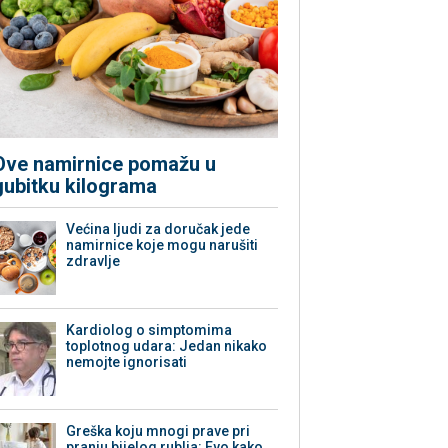
Ove namirnice pomažu u
gubitku kilograma
Većina ljudi za doručak jede
namirnice koje mogu narušiti
zdravlje
Kardiolog o simptomima
toplotnog udara: Jedan nikako
nemojte ignorisati
Greška koju mnogi prave pri
pranju bijelog rublja: Evo kako