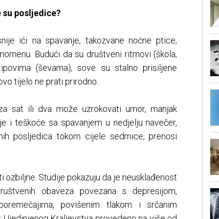
 su posljedice?
nije ići na spavanje, takozvane noćne ptice,
omenu. Budući da su društveni ritmovi (škola,
tipovima (ševama), sove su stalno prisiljene
vo tijelo ne prati prirodno.
za sat ili dva može uzrokovati umor, manjak
nje i teškoće sa spavanjem u nedjelju navečer,
nih posljedica tokom cijele sedmice, prenosi
 ozbiljne. Studije pokazuju da je neusklađenost
društvenih obaveza povezana s depresijom,
 poremećajima, povišenim tlakom i srčanim
iz Ujedinjenog Kraljevstva provedeno na više od