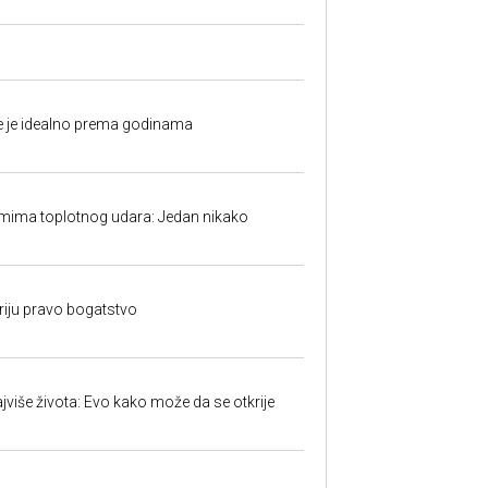
fe je idealno prema godinama
mima toplotnog udara: Jedan nikako
kriju pravo bogatstvo
jviše života: Evo kako može da se otkrije