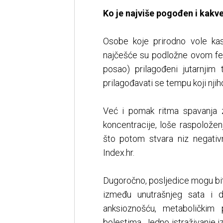
Ko je najviše pogođen i kakve
Osobe koje prirodno vole kas
najčešće su podložne ovom fen
posao) prilagođeni jutarnjim 
prilagođavati se tempu koji njiho
Već i pomak ritma spavanja 
koncentracije, loše raspolože
što potom stvara niz negativ
Index.hr.
Dugoročno, posljedice mogu biti
između unutrašnjeg sata i 
anksioznošću, metaboličkim
bolestima. Jedno istraživanje 