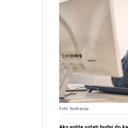
Foto: Ilustracija
Ako volite ostati budni do 