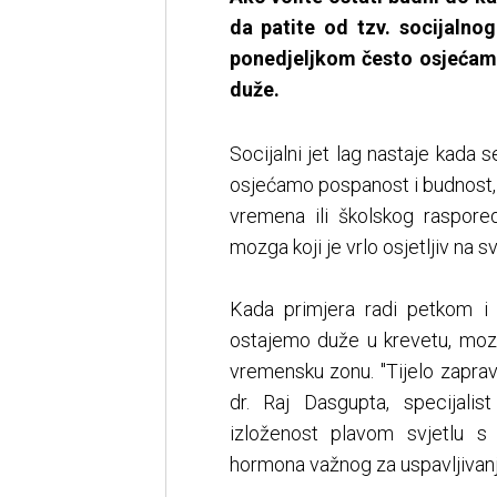
da patite od tzv. socijalno
ponedjeljkom često osjećam
duže.
Socijalni jet lag nastaje kada s
osjećamo pospanost i budnost,
vremena ili školskog raspore
mozga koji je vrlo osjetljiv na 
Kada primjera radi petkom i
ostajemo duže u krevetu, moz
vremensku zonu. "Tijelo zapra
dr. Raj Dasgupta, specijali
izloženost plavom svjetlu s
hormona važnog za uspavljivanj