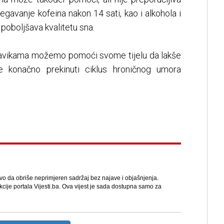
egavanje kofeina nakon 14 sati, kao i alkohola i
poboljšava kvalitetu sna.
navikama možemo pomoći svome tijelu da lakše
e konačno prekinuti ciklus hroničnog umora
avo da obriše neprimjeren sadržaj bez najave i objašnjenja.
kcije portala Vijesti.ba. Ova vijest je sada dostupna samo za