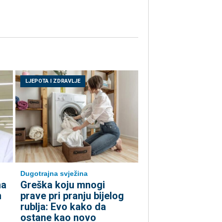
LJEPOTA I ZDRAVLJE
Dugotrajna svježina
ma
Greška koju mnogi
n
prave pri pranju bijelog
rublja: Evo kako da
ostane kao novo