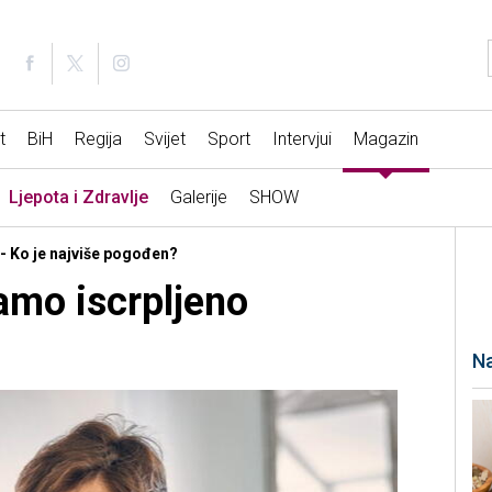
t
BiH
Regija
Svijet
Sport
Intervjui
Magazin
Ljepota i Zdravlje
Galerije
SHOW
 - Ko je najviše pogođen?
amo iscrpljeno
Na