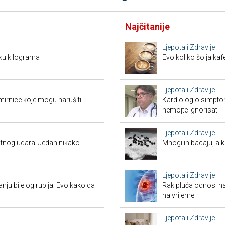
Najčitanije
Ljepota i Zdravlje
ku kilograma
Evo koliko šolja ka
Ljepota i Zdravlje
mirnice koje mogu narušiti
Kardiolog o simpto
nemojte ignorisati
Ljepota i Zdravlje
tnog udara: Jedan nikako
Mnogi ih bacaju, a 
Ljepota i Zdravlje
nju bijelog rublja: Evo kako da
Rak pluća odnosi na
na vrijeme
Ljepota i Zdravlje