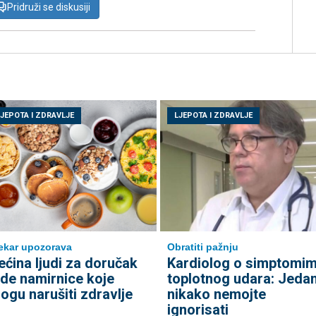
Pridruži se diskusiji
LJEPOTA I ZDRAVLJE
LJEPOTA I ZDRAVLJE
ekar upozorava
Obratiti pažnju
ećina ljudi za doručak
Kardiolog o simptomi
ede namirnice koje
toplotnog udara: Jeda
ogu narušiti zdravlje
nikako nemojte
ignorisati