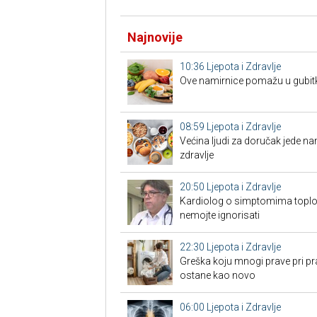
Najnovije
10:36
Ljepota i Zdravlje
Ove namirnice pomažu u gubit
08:59
Ljepota i Zdravlje
Većina ljudi za doručak jede na
zdravlje
20:50
Ljepota i Zdravlje
Kardiolog o simptomima toplo
nemojte ignorisati
22:30
Ljepota i Zdravlje
Greška koju mnogi prave pri pra
ostane kao novo
06:00
Ljepota i Zdravlje