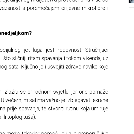
povezanost s poremećajem crijevne mikroflore i
ponedjeljkom?
ocijalnog jet laga jest redovnost. Stručnjaci
što sličniji ritam spavanja i tokom vikenda, uz
 sata. Ključno je i usvojiti zdrave navike koje
izložiti se prirodnom svjetlu, jer ono pomaže
o. U večernjim satima važno je izbjegavati ekrane
a prije spavanja, te stvoriti rutinu koja umiruje
ili toplog tuša).
ana može također pomoći, ali nije preporučljiva