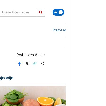
Prijavi se
Podijeli ovaj članak
Facebook
X
Kopiraj link
Više
jnovije