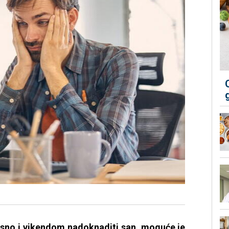
kasno i vikendom nadoknaditi san, moguće je