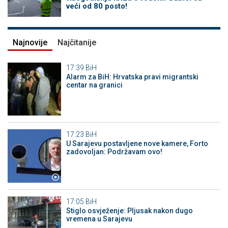
veći od 80 posto!
Najnovije
Najčitanije
17:39
BiH
Alarm za BiH: Hrvatska pravi migrantski
centar na granici
17:23
BiH
U Sarajevu postavljene nove kamere, Forto
zadovoljan: Podržavam ovo!
17:05
BiH
Stiglo osvježenje: Pljusak nakon dugo
vremena u Sarajevu