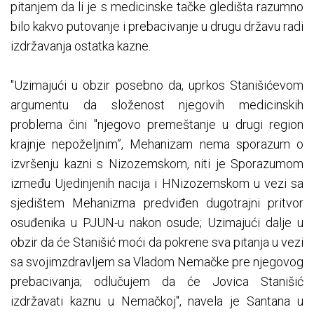
pitanjem da li je s medicinske tačke gledišta razumno
bilo kakvo putovanje i prebacivanje u drugu državu radi
izdržavanja ostatka kazne.
"Uzimajući u obzir posebno da, uprkos Stanišićevom
argumentu da složenost njegovih medicinskih
problema čini "njegovo premeštanje u drugi region
krajnje nepoželjnim”, Mehanizam nema sporazum o
izvršenju kazni s Nizozemskom, niti je Sporazumom
između Ujedinjenih nacija i HNizozemskom u vezi sa
sjedištem Mehanizma predviđen dugotrajni pritvor
osuđenika u PJUN-u nakon osude; Uzimajući dalje u
obzir da će Stanišić moći da pokrene sva pitanja u vezi
sa svojimzdravljem sa Vladom Nemačke pre njegovog
prebacivanja; odlučujem da će Jovica Stanišić
izdržavati kaznu u Nemačkoj", navela je Santana u