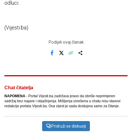
odluci.
(Vijesti.ba)
Podijeli ovaj članak
Facebook
X
Kopiraj link
Više
Chat čitatelja
NAPOMENA
- Portal Vijesti.ba zadržava pravo da obriše neprimjeren
sadržaj bez najave i objašnjenja. Mišljenja iznešena u chatu nisu stavovi
redakcije portala Vijesti.ba. Ova vijest je sada dostupna samo za čitanje.
Pridruži se diskusiji