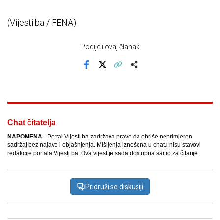
(Vijesti.ba / FENA)
Podijeli ovaj članak
Facebook
X
Kopiraj link
Više
Chat čitatelja
NAPOMENA
- Portal Vijesti.ba zadržava pravo da obriše neprimjeren
sadržaj bez najave i objašnjenja. Mišljenja iznešena u chatu nisu stavovi
redakcije portala Vijesti.ba. Ova vijest je sada dostupna samo za čitanje.
Pridruži se diskusiji