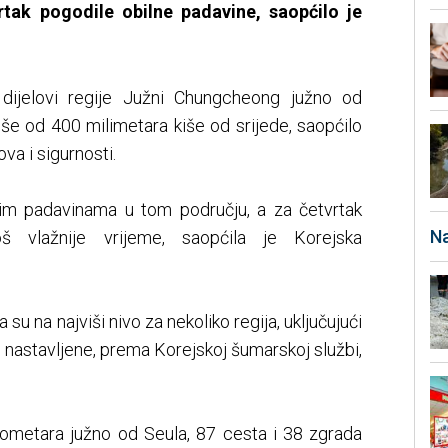
tak pogodile obilne padavine, saopćilo je
 dijelovi regije Južni Chungcheong južno od
iše od 400 milimetara kiše od srijede, saopćilo
va i sigurnosti.
rdnim padavinama u tom području, a za četvrtak
Na
š vlažnije vrijeme, saopćila je Korejska
su na najviši nivo za nekoliko regija, uključujući
 nastavljene, prema Korejskoj šumarskoj službi,
ometara južno od Seula, 87 cesta i 38 zgrada