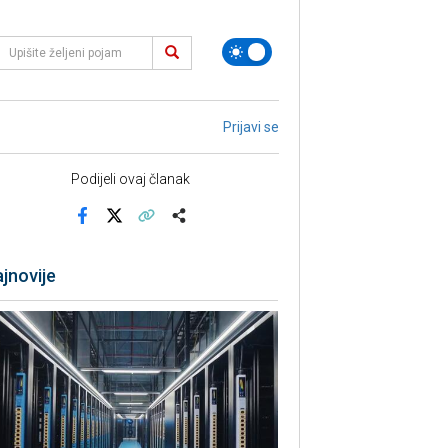
Prijavi se
Podijeli ovaj članak
Facebook
X
Kopiraj link
Više
jnovije