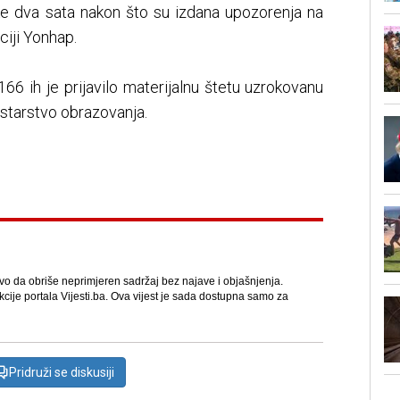
ike dva sata nakon što su izdana upozorenja na
ciji Yonhap.
66 ih je prijavilo materijalnu štetu uzrokovanu
istarstvo obrazovanja.
avo da obriše neprimjeren sadržaj bez najave i objašnjenja.
kcije portala Vijesti.ba. Ova vijest je sada dostupna samo za
Pridruži se diskusiji