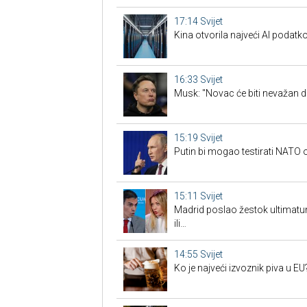
17:14
Svijet
Kina otvorila najveći AI podatko
16:33
Svijet
Musk: "Novac će biti nevažan d
15:19
Svijet
Putin bi mogao testirati NAT
15:11
Svijet
Madrid poslao žestok ultimatum
ili…
14:55
Svijet
Ko je najveći izvoznik piva u EU