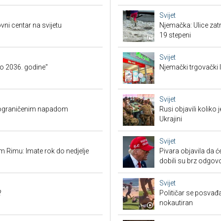
Svijet
vni centar na svijetu
Njemačka: Ulice zat
19 stepeni
Svijet
o 2036. godine"
Njemački trgovački l
Svijet
O ograničenim napadom
Rusi objavili koliko
Ukrajini
Svijet
 Rimu: Imate rok do nedjelje
Pivara objavila da ć
dobili su brz odgov
Svijet
?
Političar se posvađ
nokautiran