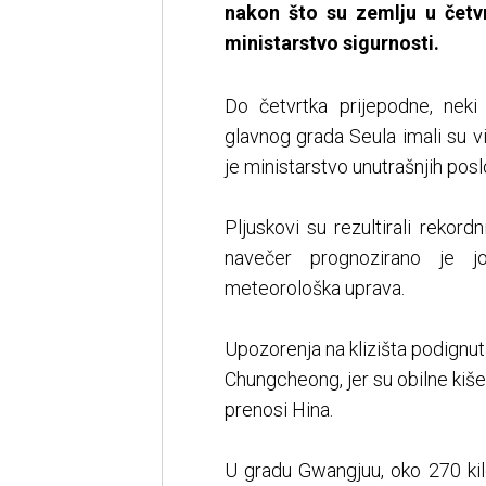
nakon što su zemlju u četvr
ministarstvo sigurnosti.
Do četvrtka prijepodne, neki
glavnog grada Seula imali su v
je ministarstvo unutrašnjih poslo
Pljuskovi su rezultirali reko
navečer prognozirano je jo
meteorološka uprava.
Upozorenja na klizišta podignuta 
Chungcheong, jer su obilne kiše
prenosi Hina.
U gradu Gwangjuu, oko 270 kil