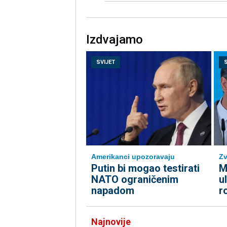
Izdvajamo
SVIJET
Amerikanci upozoravaju
Zv
Putin bi mogao testirati
M
NATO ograničenim
u
napadom
r
Najnovije