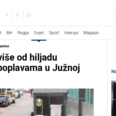
t
BiH
Regija
Svijet
Sport
Intervjui
Magazin
davine
više od hiljadu
poplavama u Južnoj
Na