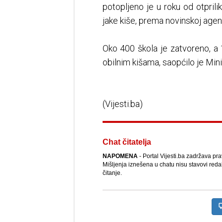
potopljeno je u roku od otpril
jake kiše, prema novinskoj agen
Oko 400 škola je zatvoreno, a 1
obilnim kišama, saopćilo je Min
(Vijesti.ba)
Chat čitatelja
NAPOMENA
- Portal Vijesti.ba zadržava pr
Mišljenja iznešena u chatu nisu stavovi reda
čitanje.