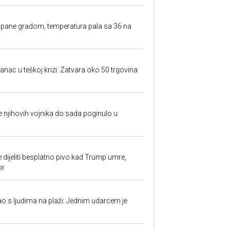
rpane gradom, temperatura pala sa 36 na
anac u teškoj krizi: Zatvara oko 50 trgovina
 je njihovih vojnika do sada poginulo u
e dijeliti besplatno pivo kad Trump umre,
or
ao s ljudima na plaži: Jednim udarcem je