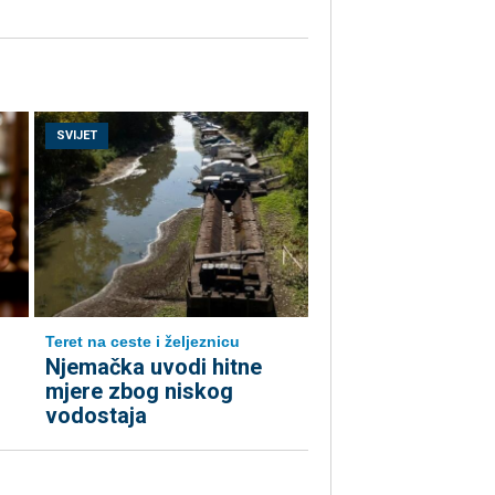
SVIJET
Teret na ceste i željeznicu
Njemačka uvodi hitne
mjere zbog niskog
vodostaja