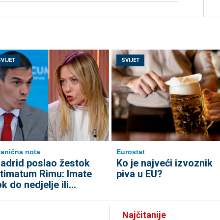
SVIJET
SVIJET
anična nota
Eurostat
adrid poslao žestok
Ko je najveći izvoznik
ltimatum Rimu: Imate
piva u EU?
ok do nedjelje ili…
Najčitanije