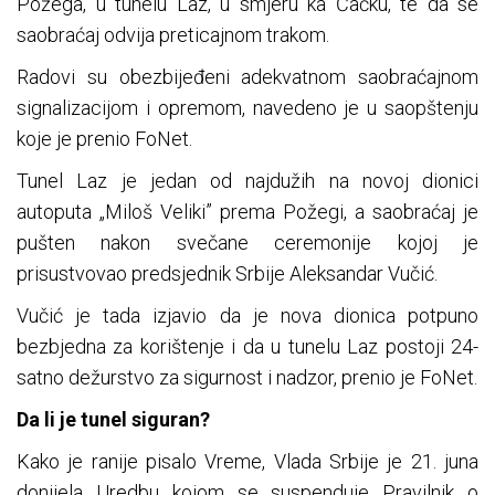
Požega, u tunelu Laz, u smjeru ka Čačku, te da se
saobraćaj odvija preticajnom trakom.
Radovi su obezbijeđeni adekvatnom saobraćajnom
signalizacijom i opremom, navedeno je u saopštenju
koje je prenio FoNet.
Tunel Laz je jedan od najdužih na novoj dionici
autoputa „Miloš Veliki” prema Požegi, a saobraćaj je
pušten nakon svečane ceremonije kojoj je
prisustvovao predsjednik Srbije Aleksandar Vučić.
Vučić je tada izjavio da je nova dionica potpuno
bezbjedna za korištenje i da u tunelu Laz postoji 24-
satno dežurstvo za sigurnost i nadzor, prenio je FoNet.
Da li je tunel siguran?
Kako je ranije pisalo Vreme, Vlada Srbije je 21. juna
donijela Uredbu kojom se suspenduje Pravilnik o