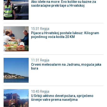
Ako idete na more: Evo kolike su kazne za
saobraćajne prekršaje u Hrvatskoj
15:31
Regija
Pijace u Hrvatskoj postale luksuz: Kilogram
pojedinog voća košta 20 KM
11:31
Regija
Crveni meteoalarm na Jadranu, moguća jaka
bura
10:45
Regija
U Srbiji aktivno devet požara, spriječeno
širenje vatre prema naseljima