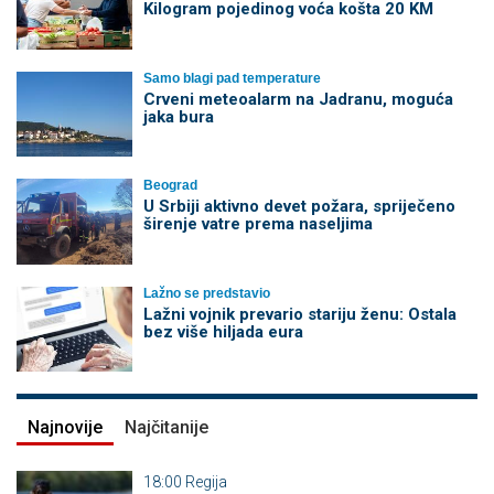
Kilogram pojedinog voća košta 20 KM
Samo blagi pad temperature
Crveni meteoalarm na Jadranu, moguća
jaka bura
Beograd
U Srbiji aktivno devet požara, spriječeno
širenje vatre prema naseljima
Lažno se predstavio
Lažni vojnik prevario stariju ženu: Ostala
bez više hiljada eura
Najnovije
Najčitanije
18:00
Regija