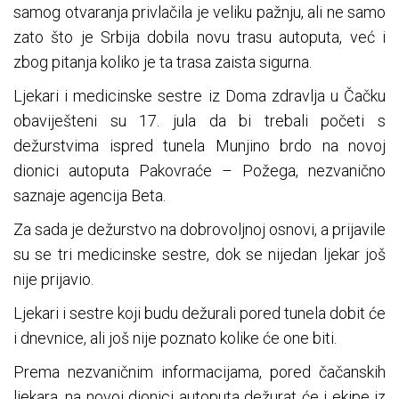
samog otvaranja privlačila je veliku pažnju, ali ne samo
zato što je Srbija dobila novu trasu autoputa, već i
zbog pitanja koliko je ta trasa zaista sigurna.
Ljekari i medicinske sestre iz Doma zdravlja u Čačku
obaviješteni su 17. jula da bi trebali početi s
dežurstvima ispred tunela Munjino brdo na novoj
dionici autoputa Pakovraće – Požega, nezvanično
saznaje agencija Beta.
Za sada je dežurstvo na dobrovoljnoj osnovi, a prijavile
su se tri medicinske sestre, dok se nijedan ljekar još
nije prijavio.
Ljekari i sestre koji budu dežurali pored tunela dobit će
i dnevnice, ali još nije poznato kolike će one biti.
Prema nezvaničnim informacijama, pored čačanskih
ljekara, na novoj dionici autoputa dežurat će i ekipe iz