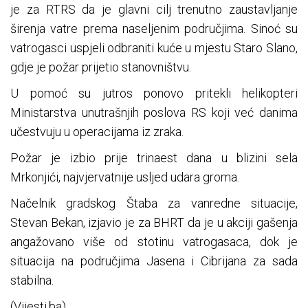
je za RTRS da je glavni cilj trenutno zaustavljanje
širenja vatre prema naseljenim područjima. Sinoć su
vatrogasci uspjeli odbraniti kuće u mjestu Staro Slano,
gdje je požar prijetio stanovništvu.
U pomoć su jutros ponovo pritekli helikopteri
Ministarstva unutrašnjih poslova RS koji već danima
učestvuju u operacijama iz zraka.
Požar je izbio prije trinaest dana u blizini sela
Mrkonjići, najvjervatnije usljed udara groma.
Načelnik gradskog Štaba za vanredne situacije,
Stevan Bekan, izjavio je za BHRT da je u akciji gašenja
angažovano više od stotinu vatrogasaca, dok je
situacija na područjima Jasena i Cibrijana za sada
stabilna.
(Vijesti.ba)