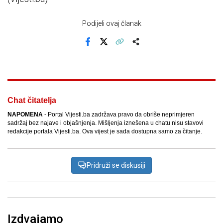
Podijeli ovaj članak
Facebook
X
Kopiraj link
Više
Chat čitatelja
NAPOMENA
- Portal Vijesti.ba zadržava pravo da obriše neprimjeren
sadržaj bez najave i objašnjenja. Mišljenja iznešena u chatu nisu stavovi
redakcije portala Vijesti.ba. Ova vijest je sada dostupna samo za čitanje.
Pridruži se diskusiji
Izdvajamo