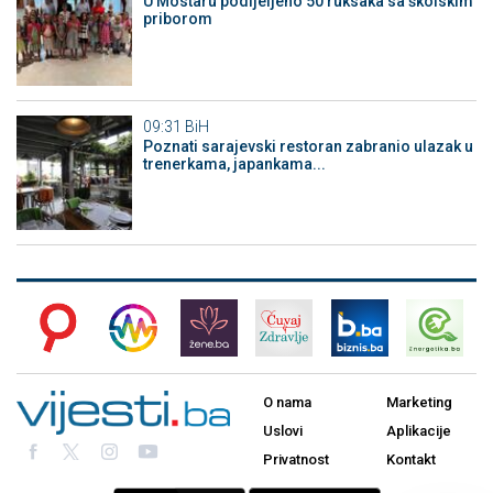
U Mostaru podijeljeno 50 ruksaka sa školskim
priborom
09:31
BiH
Poznati sarajevski restoran zabranio ulazak u
trenerkama, japankama...
O nama
Marketing
Uslovi
Aplikacije
Privatnost
Kontakt