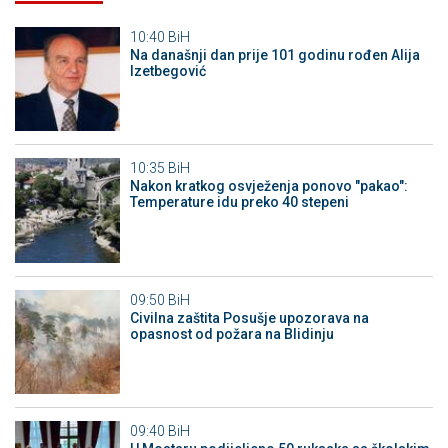
10:40
BiH
Na današnji dan prije 101 godinu rođen Alija
Izetbegović
10:35
BiH
Nakon kratkog osvježenja ponovo "pakao":
Temperature idu preko 40 stepeni
09:50
BiH
Civilna zaštita Posušje upozorava na
opasnost od požara na Blidinju
09:40
BiH