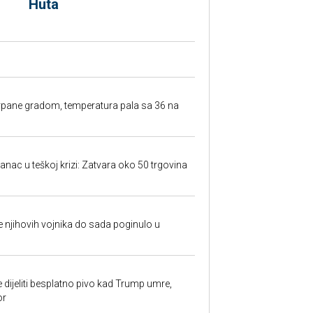
Huta
rpane gradom, temperatura pala sa 36 na
anac u teškoj krizi: Zatvara oko 50 trgovina
 je njihovih vojnika do sada poginulo u
e dijeliti besplatno pivo kad Trump umre,
or