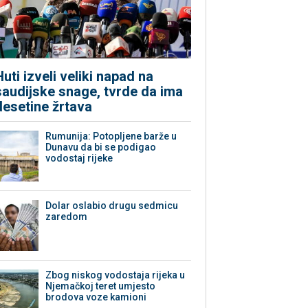
Huti izveli veliki napad na
saudijske snage, tvrde da ima
desetine žrtava
Rumunija: Potopljene barže u
Dunavu da bi se podigao
vodostaj rijeke
Dolar oslabio drugu sedmicu
zaredom
Zbog niskog vodostaja rijeka u
Njemačkoj teret umjesto
brodova voze kamioni