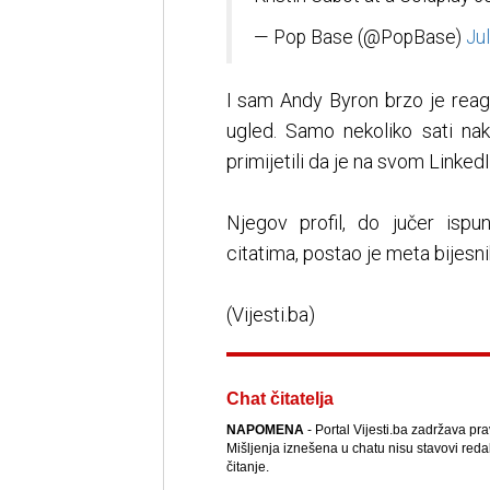
— Pop Base (@PopBase)
Ju
I sam Andy Byron brzo je reagi
ugled. Samo nekoliko sati nak
primijetili da je na svom Linke
Njegov profil, do jučer ispu
citatima, postao je meta bijesn
(Vijesti.ba)
Chat čitatelja
NAPOMENA
- Portal Vijesti.ba zadržava pr
Mišljenja iznešena u chatu nisu stavovi reda
čitanje.