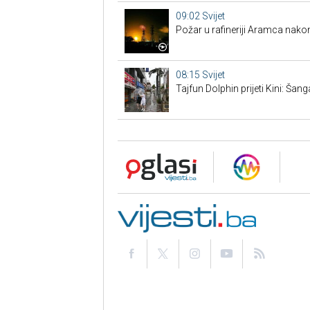
09:02
Svijet
Požar u rafineriji Aramca nak
08:15
Svijet
Tajfun Dolphin prijeti Kini: Šan