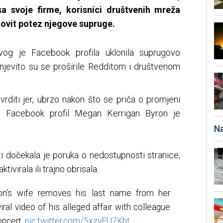
sa svoje firme, korisnici društvenih mreža
kovit potez njegove supruge.
og je Facebook profila uklonila suprugovo
jevito su se proširile Redditom i društvenom
rditi jer, ubrzo nakon što se priča o promjeni
, Facebook profil Megan Kerrigan Byron je
Na
ti dočekala je poruka o nedostupnosti stranice,
tivirala ili trajno obrisala.
n’s wife removes his last name from her
iral video of his alleged affair with colleague
oncert.
pic.twitter.com/5xzvEU7Kht