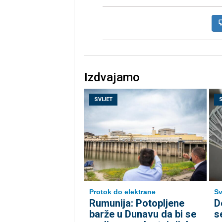
Izdvajamo
SVIJET
Protok do elektrane
Sv
Rumunija: Potopljene
D
barže u Dunavu da bi se
s