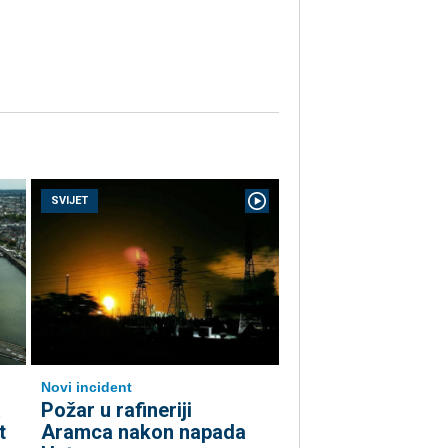
SVIJET
Novi incident
a
Požar u rafineriji
t
Aramca nakon napada