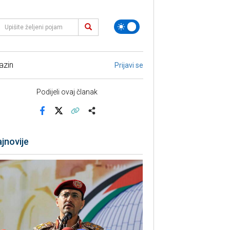
azin
Prijavi se
Podijeli ovaj članak
Facebook
X
Kopiraj link
Više
jnovije