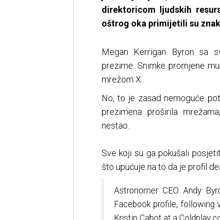
direktoricom ljudskih resur
oštrog oka primijetili su zna
Megan Kerrigan Byron sa sv
prezime. Snimke promjene mun
mrežom X.
No, to je zasad nemoguće potv
prezimena proširila mrežama
nestao.
Sve koji su ga pokušali posjeti
što upućuje na to da je profil deak
Astronomer CEO Andy Byro
Facebook profile, following v
Kristin Cabot at a Coldplay c