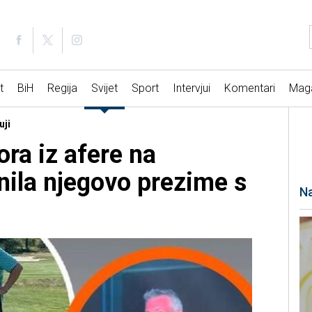
t
BiH
Regija
Svijet
Sport
Intervjui
Komentari
Mag
uji
ra iz afere na
nila njegovo prezime s
Na