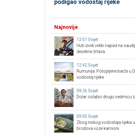
podigao vodostaj rijeke
Najnovije
12:51
Svijet
Huti izveli veliki napad na saud
desetine žrtava
12:42
Svijet
Rumunija: Potopljene barže u 
vodostaj rijeke
09:26
Svijet
Dolar oslabio drugu sedmicu 
09:05
Svijet
Zbog niskog vodostaja rijeka u
brodova voze kamioni