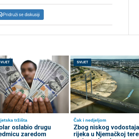
Pridruži se diskusiji
SVIJET
SVIJET
jetska tržišta
Čak i nedjeljom
olar oslabio drugu
Zbog niskog vodostaj
edmicu zaredom
rijeka u Njemačkoj tere