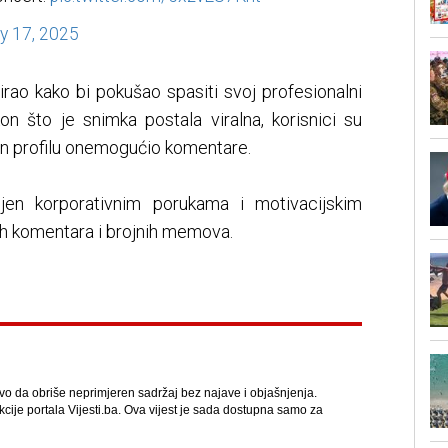
ly 17, 2025
rao kako bi pokušao spasiti svoj profesionalni
on što je snimka postala viralna, korisnici su
dIn profilu onemogućio komentare.
njen korporativnim porukama i motivacijskim
ih komentara i brojnih memova.
avo da obriše neprimjeren sadržaj bez najave i objašnjenja.
kcije portala Vijesti.ba. Ova vijest je sada dostupna samo za