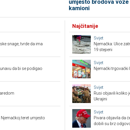
umjesto brodova voze
kamioni
Najčitanije
Svijet
ijske snage, tvrde da ima
Njemačka: Ulice zat
19 stepeni
Svijet
Dunavu da bi se podigao
Njemački trgovački l
Svijet
zaredom
Rusi objavili koliko
Ukrajini
Svijet
 Njemačkoj teret umjesto
Pivara objavila da ć
dobili su brz odgov