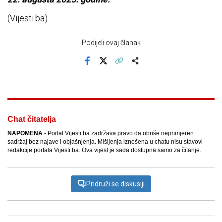
(Vijesti.ba)
Podijeli ovaj članak
Facebook
X
Kopiraj link
Više
Chat čitatelja
NAPOMENA
- Portal Vijesti.ba zadržava pravo da obriše neprimjeren
sadržaj bez najave i objašnjenja. Mišljenja iznešena u chatu nisu stavovi
redakcije portala Vijesti.ba. Ova vijest je sada dostupna samo za čitanje.
Pridruži se diskusiji