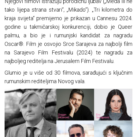
Njegovi filmovi istražuju porodičnu ljubav („Meda ili ne
tako lijepa strana stvari“, „Mikado“). „Tri kilometra do
kraja svijeta“ premijerno je prikazan u Cannesu 2024.
godine u takmičarskoj konkurenciji, dobio je Queer
palmu, a bio je i rumunjski kandidat za nagradu
Oscar®. Film je osvojio Srce Sarajeva za najbolji film
na Sarajevo Film Festivalu (2024) te nagradu za
najboljeg reditelja na Jerusalem Film Festivalu.
Glumio je u više od 30 filmova, sarađujući s ključnim
rumunskim rediteljima Novog vala.