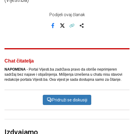
Podijeli ovaj članak
Facebook
X
Kopiraj link
Više
Chat čitatelja
NAPOMENA
- Portal Vijesti.ba zadržava pravo da obriše neprimjeren
sadržaj bez najave i objašnjenja. Mišljenja iznešena u chatu nisu stavovi
redakcije portala Vijesti.ba. Ova vijest je sada dostupna samo za čitanje.
Pridruži se diskusiji
Izdvajamo