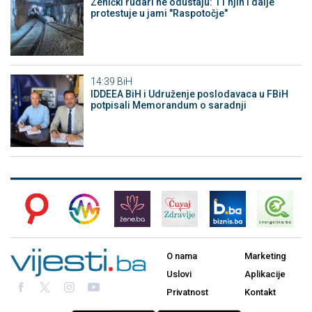
Zenički rudari ne odustaju: 11 njih i dalje
protestuje u jami "Raspotočje"
14:39
BiH
IDDEEA BiH i Udruženje poslodavaca u FBiH
potpisali Memorandum o saradnji
O nama
Marketing
Uslovi
Aplikacije
Privatnost
Kontakt