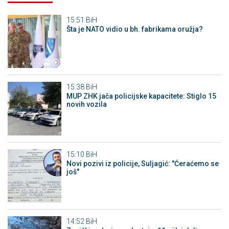
15:51
BiH
Šta je NATO vidio u bh. fabrikama oružja?
15:38
BiH
MUP ZHK jača policijske kapacitete: Stiglo 15
novih vozila
15:10
BiH
Novi pozivi iz policije, Suljagić: "Ćeraćemo se
još"
14:52
BiH