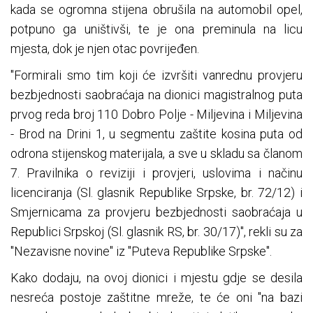
kada se ogromna stijena obrušila na automobil opel,
potpuno ga uništivši, te je ona preminula na licu
mjesta, dok je njen otac povrijeđen.
"Formirali smo tim koji će izvršiti vanrednu provjeru
bezbjednosti saobraćaja na dionici magistralnog puta
prvog reda broj 110 Dobro Polje - Miljevina i Miljevina
- Brod na Drini 1, u segmentu zaštite kosina puta od
odrona stijenskog materijala, a sve u skladu sa članom
7. Pravilnika o reviziji i provjeri, uslovima i načinu
licenciranja (Sl. glasnik Republike Srpske, br. 72/12) i
Smjernicama za provjeru bezbjednosti saobraćaja u
Republici Srpskoj (Sl. glasnik RS, br. 30/17)", rekli su za
"Nezavisne novine" iz "Puteva Republike Srpske".
Kako dodaju, na ovoj dionici i mjestu gdje se desila
nesreća postoje zaštitne mreže, te će oni "na bazi