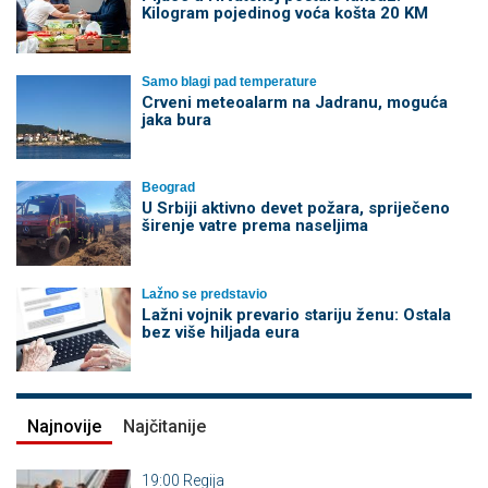
Kilogram pojedinog voća košta 20 KM
Samo blagi pad temperature
Crveni meteoalarm na Jadranu, moguća
jaka bura
Beograd
U Srbiji aktivno devet požara, spriječeno
širenje vatre prema naseljima
Lažno se predstavio
Lažni vojnik prevario stariju ženu: Ostala
bez više hiljada eura
Najnovije
Najčitanije
19:00
Regija