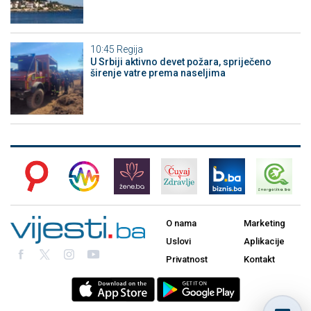
10:45
Regija
U Srbiji aktivno devet požara, spriječeno
širenje vatre prema naseljima
O nama
Marketing
Uslovi
Aplikacije
Privatnost
Kontakt