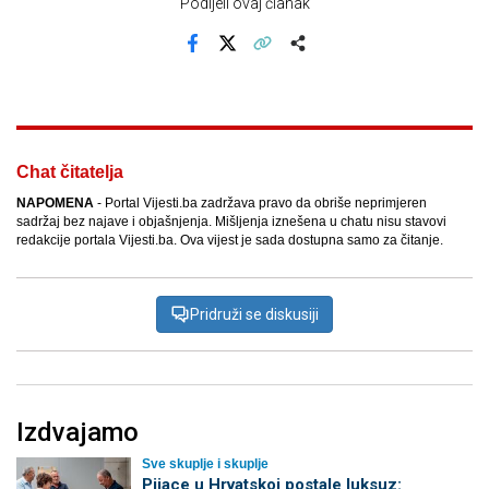
Podijeli ovaj članak
Facebook
X
Kopiraj link
Više
Chat čitatelja
NAPOMENA
- Portal Vijesti.ba zadržava pravo da obriše neprimjeren
sadržaj bez najave i objašnjenja. Mišljenja iznešena u chatu nisu stavovi
redakcije portala Vijesti.ba. Ova vijest je sada dostupna samo za čitanje.
Pridruži se diskusiji
Izdvajamo
Sve skuplje i skuplje
Pijace u Hrvatskoj postale luksuz: