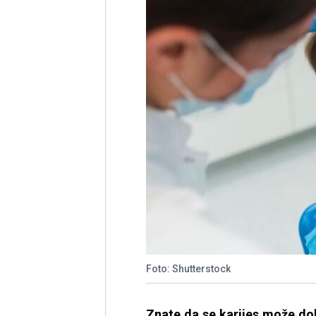
Foto: Shutterstock
Znate da se karijes može dobi