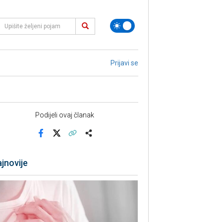
Prijavi se
Podijeli ovaj članak
Facebook
X
Kopiraj link
Više
jnovije