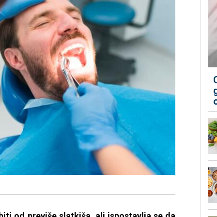
ti od previše slatkiša, ali ispostavlja se da