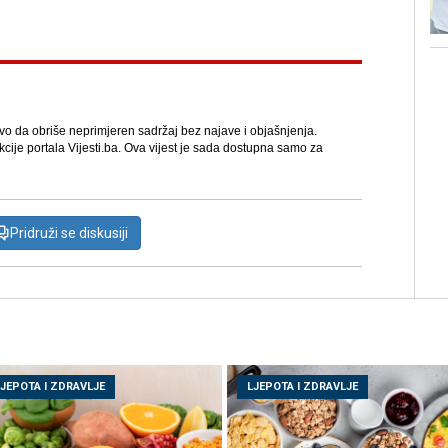
avo da obriše neprimjeren sadržaj bez najave i objašnjenja.
kcije portala Vijesti.ba. Ova vijest je sada dostupna samo za
Pridruži se diskusiji
LJEPOTA I ZDRAVLJE
LJEPOTA I ZDRAVLJE