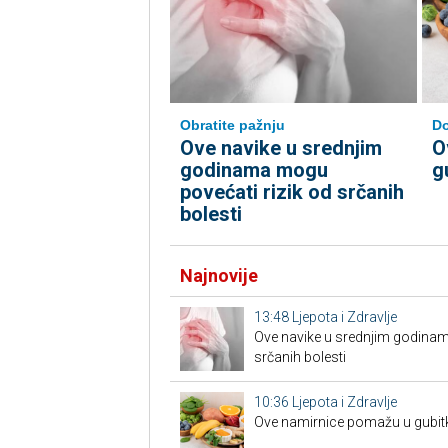
Do
Obratite pažnju
O
Ove navike u srednjim
g
godinama mogu
povećati rizik od srčanih
bolesti
Najnovije
13:48
Ljepota i Zdravlje
Ove navike u srednjim godinam
srčanih bolesti
10:36
Ljepota i Zdravlje
Ove namirnice pomažu u gubit