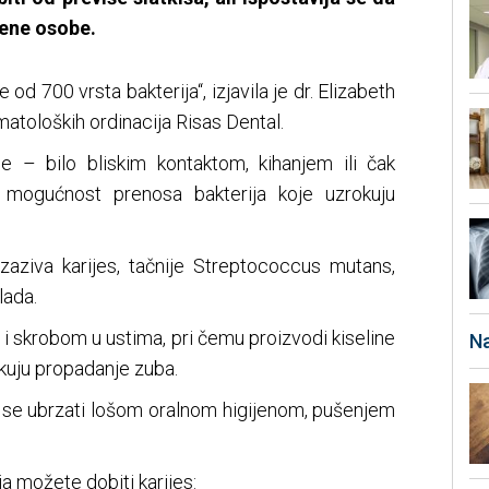
jene osobe.
 od 700 vrsta bakterija“, izjavila je dr. Elizabeth
atoloških ordinacija Risas Dental.
e – bilo bliskim kontaktom, kihanjem ili čak
i mogućnost prenosa bakterija koje uzrokuju
izaziva karijes, tačnije Streptococcus mutans,
lada.
 i skrobom u ustima, pri čemu proizvodi kiseline
Na
okuju propadanje zuba.
se ubrzati lošom oralnom higijenom, pušenjem
a možete dobiti karijes: