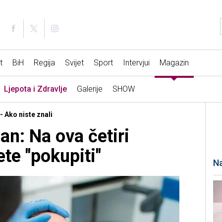
t
BiH
Regija
Svijet
Sport
Intervjui
Magazin
Ljepota i Zdravlje
Galerije
SHOW
- Ako niste znali
zan: Na ova četiri
te "pokupiti"
Na