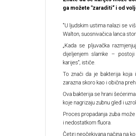
ga možete "zaraditi“ i od vol
"U ljudskim ustima nalazi se više
Walton, suosnivačica lanca stom
„Kada se pljuvačka razmjenjuj
dijeljenjem slamke – postoj
karijes", ističe.
To znači da je bakterija koja 
zarazna skoro kao i obična preh
Ova bakterija se hrani šećerima
koje nagrizaju zubnu gleđ i uzr
Proces propadanja zuba može 
i nedostatkom fluora.
Četiri neočekivana načina na koj