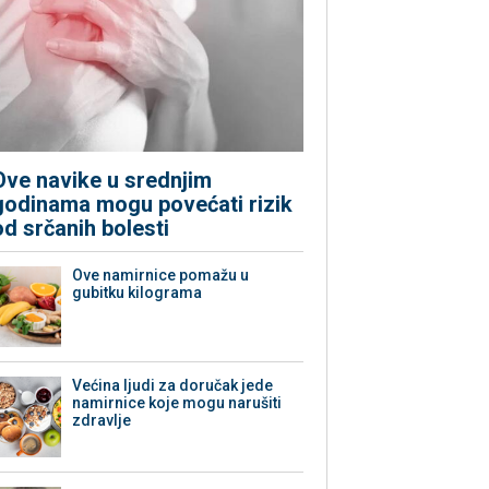
Ove navike u srednjim
godinama mogu povećati rizik
od srčanih bolesti
Ove namirnice pomažu u
gubitku kilograma
Većina ljudi za doručak jede
namirnice koje mogu narušiti
zdravlje