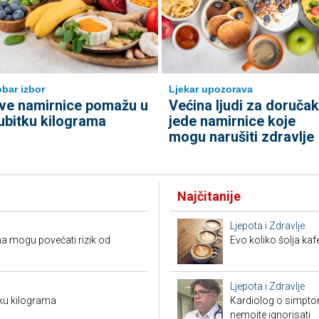
bar izbor
Ljekar upozorava
ve namirnice pomažu u
Većina ljudi za doručak
ubitku kilograma
jede namirnice koje
mogu narušiti zdravlje
Najčitanije
Ljepota i Zdravlje
a mogu povećati rizik od
Evo koliko šolja ka
Ljepota i Zdravlje
ku kilograma
Kardiolog o simpto
nemojte ignorisati