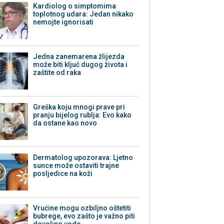
Kardiolog o simptomima
toplotnog udara: Jedan nikako
nemojte ignorisati
Jedna zanemarena žlijezda
može biti ključ dugog života i
zaštite od raka
Greška koju mnogi prave pri
pranju bijelog rublja: Evo kako
da ostane kao novo
Dermatolog upozorava: Ljetno
sunce može ostaviti trajne
posljedice na koži
Vrućine mogu ozbiljno oštetiti
bubrege, evo zašto je važno piti
dovoljno vode