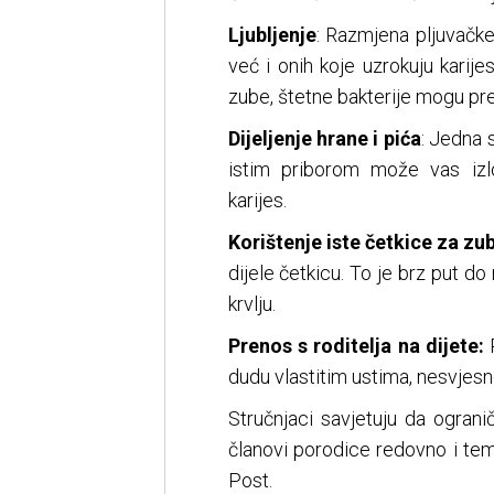
Ljubljenje
: Razmjena pljuvačke
već i onih koje uzrokuju karij
zube, štetne bakterije mogu pre
Dijeljenje hrane i pića
: Jedna s
istim priborom može vas izlo
karijes.
Korištenje iste četkice za zu
dijele četkicu. To je brz put do
krvlju.
Prenos s roditelja na dijete:
R
dudu vlastitim ustima, nesvjesno
Stručnjaci savjetuju da ogranič
članovi porodice redovno i tem
Post.