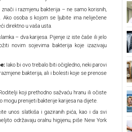
 znači i razmjenu bakterija – ne samo korisnih,
es. Ako osoba s kojom se ljubite ima neliječene
ći direktno u vaša usta.
lamka – dva karijesa. Pijenje iz iste čaše ili jelo
žiti novim sojevima bakterija koje izazivaju
be:
Iako bi ovo trebalo biti očigledno, neki parovi
 razmjene bakterija, ali i bolesti koje se prenose
oditelji koji prethodno sažvaću hranu ili očiste
 mogu prenijeti bakterije karijesa na dijete.
ite unos slatkiša i gaziranih pića, kao i da svi
eljito održavaju oralnu higijenu, piše New York