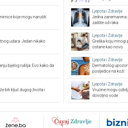
Ljepota i Zdravlje
mirnice koje mogu narušiti
Jedna zanemarena žl
zaštite od raka
Ljepota i Zdravlje
tnog udara: Jedan nikako
Greška koju mnogi pr
ostane kao novo
Ljepota i Zdravlje
nju bijelog rublja: Evo kako da
Dermatolog upozorav
posljedice na koži
Ljepota i Zdravlje
biti ključ dugog života i
Vrućine mogu ozbiljn
dovoljno vode