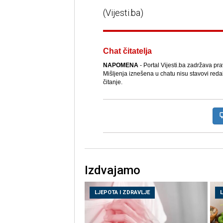
(Vijesti.ba)
Chat čitatelja
NAPOMENA
- Portal Vijesti.ba zadržava pr
Mišljenja iznešena u chatu nisu stavovi reda
čitanje.
Izdvajamo
LJEPOTA I ZDRAVLJE