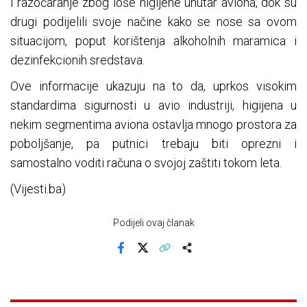
i razočaranje zbog loše higijene unutar aviona, dok su
drugi podijelili svoje načine kako se nose sa ovom
situacijom, poput korištenja alkoholnih maramica i
dezinfekcionih sredstava.
Ove informacije ukazuju na to da, uprkos visokim
standardima sigurnosti u avio industriji, higijena u
nekim segmentima aviona ostavlja mnogo prostora za
poboljšanje, pa putnici trebaju biti oprezni i
samostalno voditi računa o svojoj zaštiti tokom leta.
(Vijesti.ba)
Podijeli ovaj članak
Facebook
X
Kopiraj link
Više