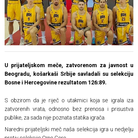
U prijateljskom meče, zatvorenom za javnost u
Beogradu, košarkaši Srbije savladali su selekciju
Bosne i Hercegovine rezultatom 126:89.
S obzirom da je riječ o utakmici koja se igrala iza
zatvorenih vrata, odnosno bez prenosa i prisustva
publike, za sada nije poznata statika igrača.
Naredni prijateljski
meč
naša selekcija igra u nedjelju
protiv selekcije Crne Gore.