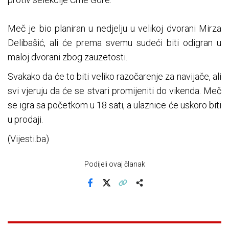
Meč
je bio planiran u nedjelju u velikoj dvorani Mirza
Delibašić, ali će prema svemu sudeći biti odigran u
maloj dvorani zbog zauzetosti.
Svakako da će to biti veliko razočarenje za navijače, ali
svi vjeruju da će se stvari promijeniti do vikenda.
Meč
se igra sa početkom u 18 sati, a ulaznice će uskoro biti
u prodaji.
(Vijesti.ba)
Podijeli ovaj članak
Facebook
X
Kopiraj link
Više