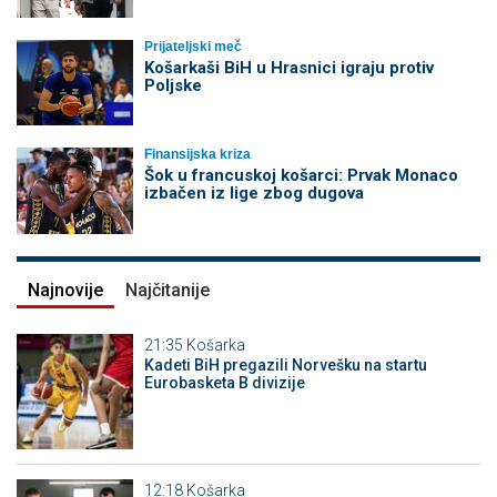
Prijateljski meč
Košarkaši BiH u Hrasnici igraju protiv
Poljske
Finansijska kriza
Šok u francuskoj košarci: Prvak Monaco
izbačen iz lige zbog dugova
Najnovije
Najčitanije
21:35
Košarka
Kadeti BiH pregazili Norvešku na startu
Eurobasketa B divizije
12:18
Košarka