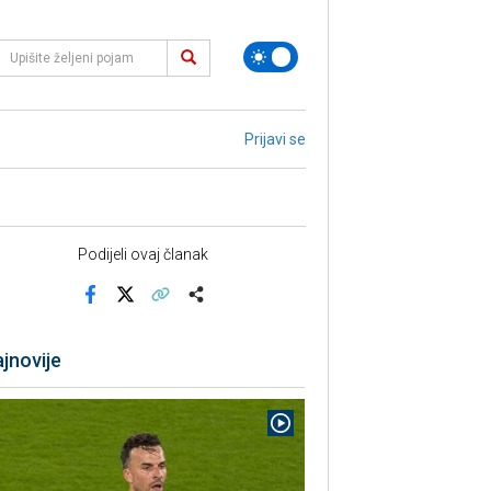
Prijavi se
Podijeli ovaj članak
Facebook
X
Kopiraj link
Više
jnovije