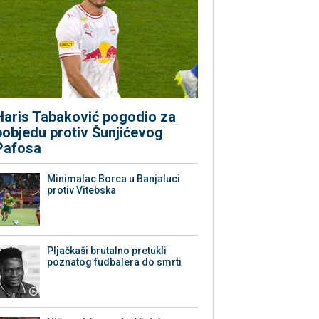
Haris Tabaković pogodio za
pobjedu protiv Šunjićevog
Pafosa
Minimalac Borca u Banjaluci
protiv Vitebska
Pljačkaši brutalno pretukli
poznatog fudbalera do smrti