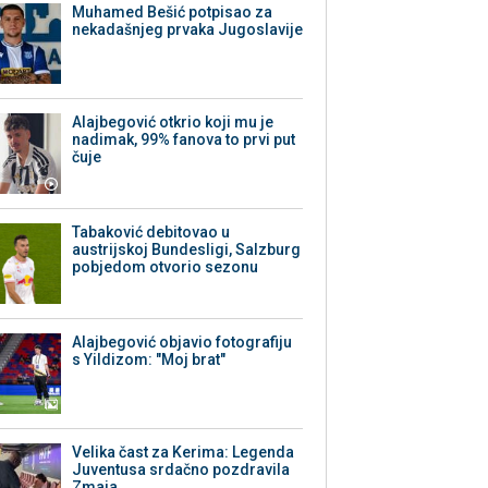
Muhamed Bešić potpisao za
nekadašnjeg prvaka Jugoslavije
Alajbegović otkrio koji mu je
nadimak, 99% fanova to prvi put
čuje
Tabaković debitovao u
austrijskoj Bundesligi, Salzburg
pobjedom otvorio sezonu
Alajbegović objavio fotografiju
s Yildizom: "Moj brat"
Velika čast za Kerima: Legenda
Juventusa srdačno pozdravila
Zmaja