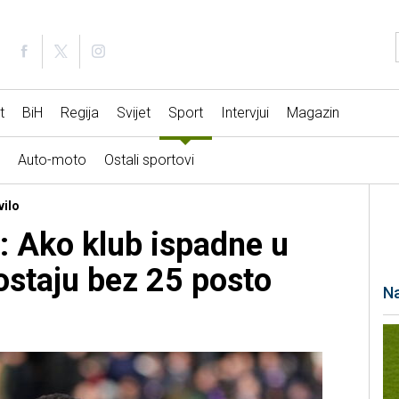
t
BiH
Regija
Svijet
Sport
Intervjui
Magazin
Auto-moto
Ostali sportovi
vilo
li: Ako klub ispadne u
 ostaju bez 25 posto
Na