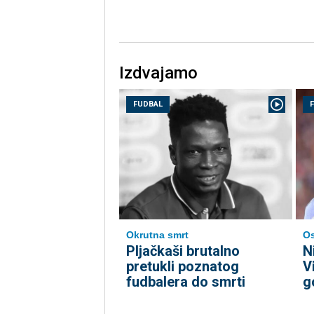
Izdvajamo
FUDBAL
Okrutna smrt
Os
Pljačkaši brutalno
N
pretukli poznatog
V
fudbalera do smrti
g