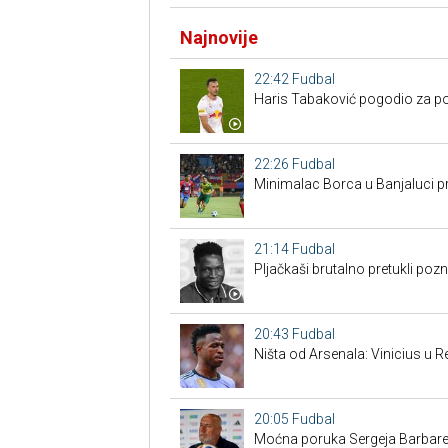
Najnovije
22:42
Fudbal
Haris Tabaković pogodio za po
22:26
Fudbal
Minimalac Borca u Banjaluci pr
21:14
Fudbal
Pljačkaši brutalno pretukli poz
20:43
Fudbal
Ništa od Arsenala: Vinicius u 
20:05
Fudbal
Moćna poruka Sergeja Barbarez