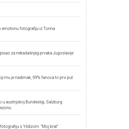
o emotivnu fotografiju iz Torina
isao za nekadašnjeg prvaka Jugoslavije
oji mu je nadimak, 99% fanova to prvi put
 u austrijskoj Bundesligi, Salzburg
sezonu
fotografiju s Yildizom: "Moj brat"