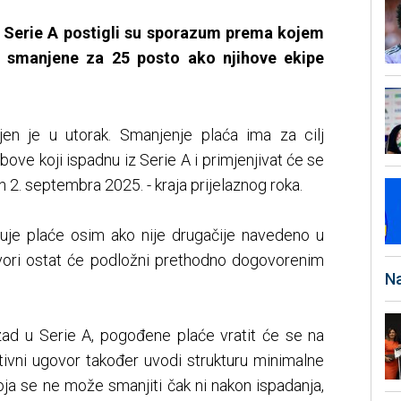
i Serie A postigli su sporazum prema kojem
i smanjene za 25 posto ako njihove ekipe
jen je u utorak. Smanjenje plaća ima za cilj
klubove koji ispadnu iz Serie A i primjenjivat će se
2. septembra 2025. - kraja prijelaznog roka.
uje plaće osim ako nije drugačije navedeno u
vori ostat će podložni prethodno dogovorenim
Na
zad u Serie A, pogođene plaće vratit će se na
ktivni ugovor također uvodi strukturu minimalne
oja se ne može smanjiti čak ni nakon ispadanja,