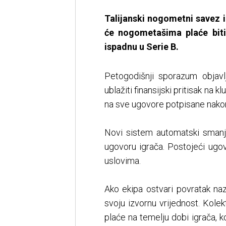
Talijanski nogometni savez 
će nogometašima plaće bit
ispadnu u Serie B.
Petogodišnji sporazum objavl
ublažiti finansijski pritisak na 
na sve ugovore potpisane nakon 
Novi sistem automatski smanj
ugovoru igrača. Postojeći ugo
uslovima.
Ako ekipa ostvari povratak na
svoju izvornu vrijednost. Kole
plaće na temelju dobi igrača, k