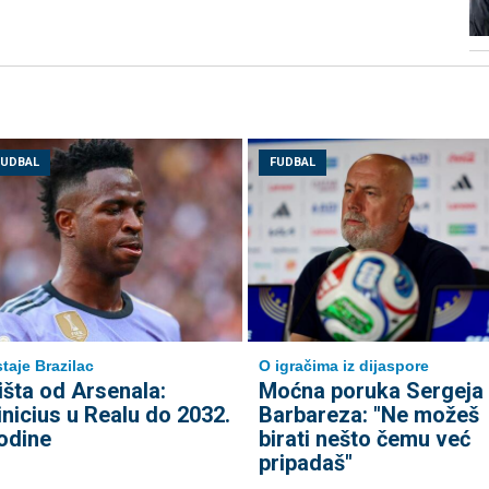
FUDBAL
FUDBAL
taje Brazilac
O igračima iz dijaspore
išta od Arsenala:
Moćna poruka Sergeja
inicius u Realu do 2032.
Barbareza: "Ne možeš
odine
birati nešto čemu već
pripadaš"