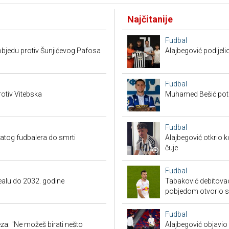
Najčitanije
Fudbal
bjedu protiv Šunjićevog Pafosa
Alajbegović podijeli
Fudbal
otiv Vitebska
Muhamed Bešić potp
Fudbal
natog fudbalera do smrti
Alajbegović otkrio k
čuje
Fudbal
Realu do 2032. godine
Tabaković debitovao
pobjedom otvorio 
Fudbal
a: "Ne možeš birati nešto
Alajbegović objavio 