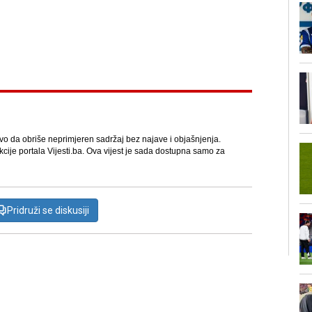
avo da obriše neprimjeren sadržaj bez najave i objašnjenja.
kcije portala Vijesti.ba. Ova vijest je sada dostupna samo za
Pridruži se diskusiji