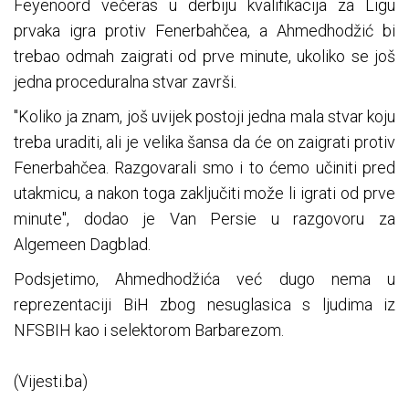
Feyenoord večeras u derbiju kvalifikacija za Ligu
prvaka igra protiv Fenerbahčea, a Ahmedhodžić bi
trebao odmah zaigrati od prve minute, ukoliko se još
jedna proceduralna stvar završi.
"Koliko ja znam, još uvijek postoji jedna mala stvar koju
treba uraditi, ali je velika šansa da će on zaigrati protiv
Fenerbahčea. Razgovarali smo i to ćemo učiniti pred
utakmicu, a nakon toga zaključiti može li igrati od prve
minute", dodao je Van Persie u razgovoru za
Algemeen Dagblad.
Podsjetimo, Ahmedhodžića već dugo nema u
reprezentaciji BiH zbog nesuglasica s ljudima iz
NFSBIH kao i selektorom Barbarezom.
(Vijesti.ba)