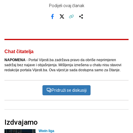
Podijeli ovaj članak
Facebook
X
Kopiraj link
Više
Chat čitatelja
NAPOMENA
- Portal Vijesti.ba zadržava pravo da obriše neprimjeren
sadržaj bez najave i objašnjenja. Mišljenja iznešena u chatu nisu stavovi
redakcije portala Vijesti.ba. Ova vijest je sada dostupna samo za čitanje.
Pridruži se diskusiji
Izdvajamo
Wwin liga