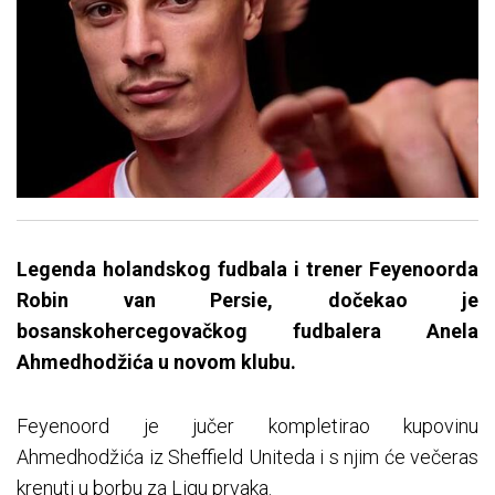
Legenda holandskog fudbala i trener Feyenoorda
Robin van Persie, dočekao je
bosanskohercegovačkog fudbalera Anela
Ahmedhodžića u novom klubu.
Feyenoord je jučer kompletirao kupovinu
Ahmedhodžića iz Sheffield Uniteda i s njim će večeras
krenuti u borbu za Ligu prvaka.