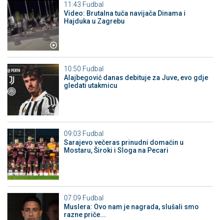
11:43
Fudbal
Video: Brutalna tuča navijača Dinama i
Hajduka u Zagrebu
10:50
Fudbal
Alajbegović danas debituje za Juve, evo gdje
gledati utakmicu
09:03
Fudbal
Sarajevo večeras prinudni domaćin u
Mostaru, Široki i Sloga na Pecari
07:09
Fudbal
Muslera: Ovo nam je nagrada, slušali smo
razne priče...