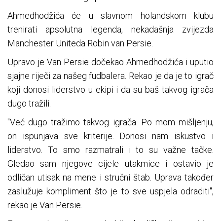
Ahmedhodžića će u slavnom holandskom klubu
trenirati apsolutna legenda, nekadašnja zvijezda
Manchester Uniteda Robin van Persie.
Upravo je Van Persie dočekao Ahmedhodžića i uputio
sjajne riječi za našeg fudbalera. Rekao je da je to igrač
koji donosi liderstvo u ekipi i da su baš takvog igrača
dugo tražili.
"Već dugo tražimo takvog igrača. Po mom mišljenju,
on ispunjava sve kriterije. Donosi nam iskustvo i
liderstvo. To smo razmatrali i to su važne tačke.
Gledao sam njegove cijele utakmice i ostavio je
odličan utisak na mene i stručni štab. Uprava također
zaslužuje kompliment što je to sve uspjela odraditi",
rekao je Van Persie.