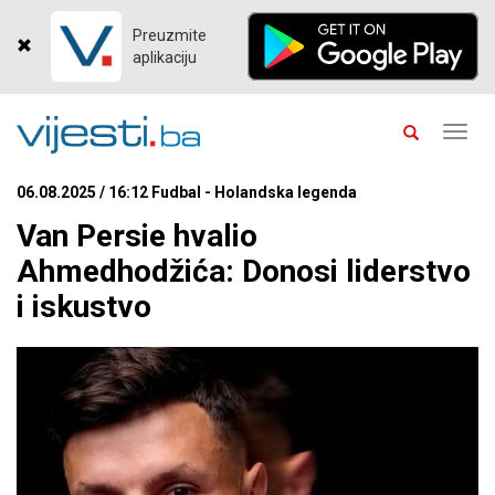
Preuzmite
aplikaciju
Toggl
navig
06.08.2025 / 16:12 Fudbal - Holandska legenda
Van Persie hvalio
Ahmedhodžića: Donosi liderstvo
i iskustvo