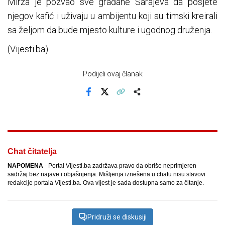
Mirza je pozvao sve građane Sarajeva da posjete
njegov kafić i uživaju u ambijentu koji su timski kreirali
sa željom da bude mjesto kulture i ugodnog druženja.
(Vijesti.ba)
Podijeli ovaj članak
Facebook
X
Kopiraj link
Više
Chat čitatelja
NAPOMENA
- Portal Vijesti.ba zadržava pravo da obriše neprimjeren
sadržaj bez najave i objašnjenja. Mišljenja iznešena u chatu nisu stavovi
redakcije portala Vijesti.ba. Ova vijest je sada dostupna samo za čitanje.
Pridruži se diskusiji