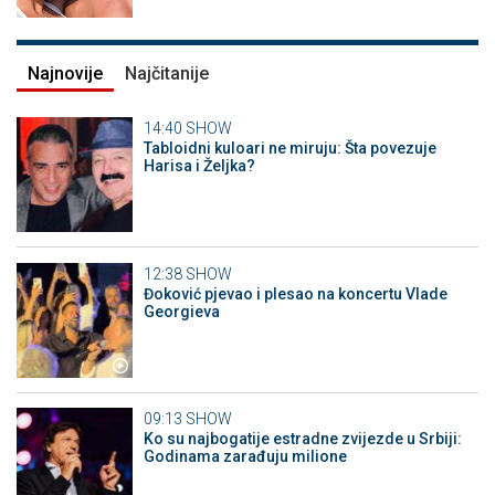
Najnovije
Najčitanije
14:40
SHOW
Tabloidni kuloari ne miruju: Šta povezuje
Harisa i Željka?
12:38
SHOW
Đoković pjevao i plesao na koncertu Vlade
Georgieva
09:13
SHOW
Ko su najbogatije estradne zvijezde u Srbiji:
Godinama zarađuju milione