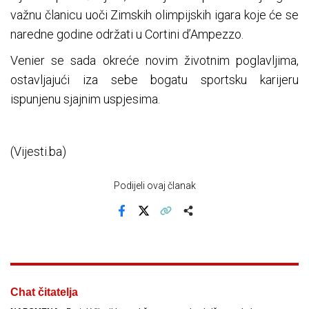
važnu članicu uoči Zimskih olimpijskih igara koje će se
naredne godine održati u Cortini d’Ampezzo.
Venier se sada okreće novim životnim poglavljima,
ostavljajući iza sebe bogatu sportsku karijeru
ispunjenu sjajnim uspjesima.
(Vijesti.ba)
Podijeli ovaj članak
Facebook
X
Kopiraj link
Više
Chat čitatelja