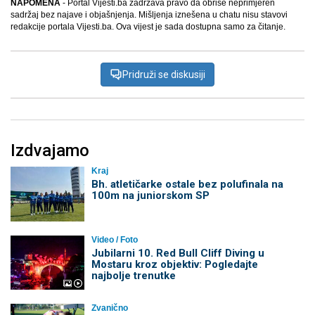
NAPOMENA
- Portal Vijesti.ba zadržava pravo da obriše neprimjeren
sadržaj bez najave i objašnjenja. Mišljenja iznešena u chatu nisu stavovi
redakcije portala Vijesti.ba. Ova vijest je sada dostupna samo za čitanje.
Pridruži se diskusiji
Izdvajamo
Kraj
Bh. atletičarke ostale bez polufinala na
100m na juniorskom SP
Video / Foto
Jubilarni 10. Red Bull Cliff Diving u
Mostaru kroz objektiv: Pogledajte
najbolje trenutke
Zvanično