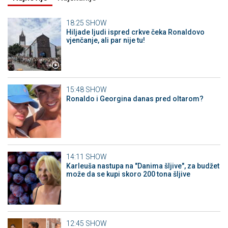
18:25
SHOW
Hiljade ljudi ispred crkve čeka Ronaldovo
vjenčanje, ali par nije tu!
15:48
SHOW
Ronaldo i Georgina danas pred oltarom?
14:11
SHOW
Karleuša nastupa na "Danima šljive", za budžet
može da se kupi skoro 200 tona šljive
12:45
SHOW