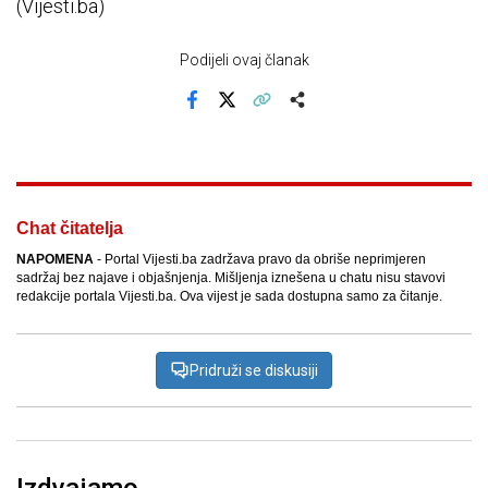
(Vijesti.ba)
Podijeli ovaj članak
Facebook
X
Kopiraj link
Više
Chat čitatelja
NAPOMENA
- Portal Vijesti.ba zadržava pravo da obriše neprimjeren
sadržaj bez najave i objašnjenja. Mišljenja iznešena u chatu nisu stavovi
redakcije portala Vijesti.ba. Ova vijest je sada dostupna samo za čitanje.
Pridruži se diskusiji