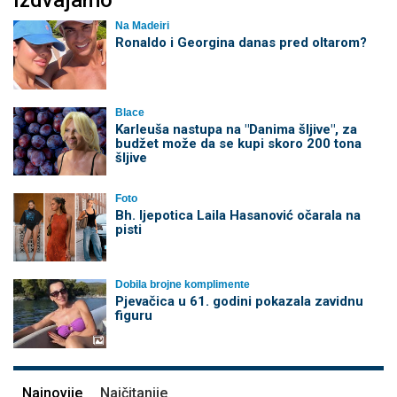
Izdvajamo
Na Madeiri
Ronaldo i Georgina danas pred oltarom?
Blace
Karleuša nastupa na "Danima šljive", za
budžet može da se kupi skoro 200 tona
šljive
Foto
Bh. ljepotica Laila Hasanović očarala na
pisti
Dobila brojne komplimente
Pjevačica u 61. godini pokazala zavidnu
figuru
Najnovije
Najčitanije