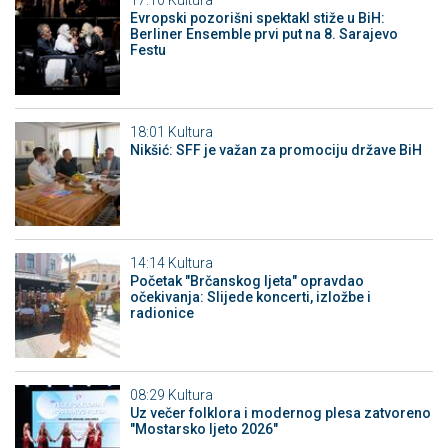
17:10
Kultura
Evropski pozorišni spektakl stiže u BiH:
Berliner Ensemble prvi put na 8. Sarajevo
Festu
18:01
Kultura
Nikšić: SFF je važan za promociju države BiH
14:14
Kultura
Početak "Brčanskog ljeta" opravdao
očekivanja: Slijede koncerti, izložbe i
radionice
08:29
Kultura
Uz večer folklora i modernog plesa zatvoreno
"Mostarsko ljeto 2026"