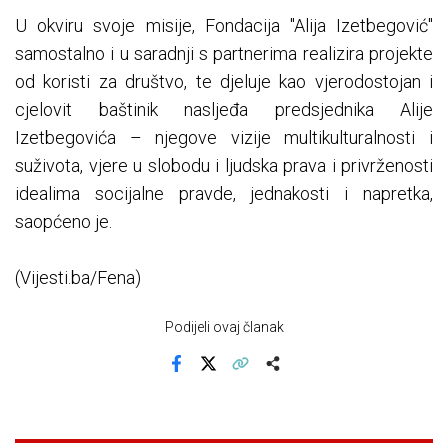
U okviru svoje misije, Fondacija "Alija Izetbegović"
samostalno i u saradnji s partnerima realizira projekte
od koristi za društvo, te djeluje kao vjerodostojan i
cjelovit baštinik nasljeđa predsjednika Alije
Izetbegovića – njegove vizije multikulturalnosti i
suživota, vjere u slobodu i ljudska prava i privrženosti
idealima socijalne pravde, jednakosti i napretka,
saopćeno je.
(Vijesti.ba/Fena)
Podijeli ovaj članak
Facebook
X
Kopiraj link
Više