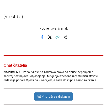
(Vijesti.ba)
Podijeli ovaj članak
Facebook
X
Kopiraj link
Više
Chat čitatelja
NAPOMENA
- Portal Vijesti.ba zadržava pravo da obriše neprimjeren
sadržaj bez najave i objašnjenja. Mišljenja iznešena u chatu nisu stavovi
redakcije portala Vijesti.ba. Ova vijest je sada dostupna samo za čitanje.
Pridruži se diskusiji