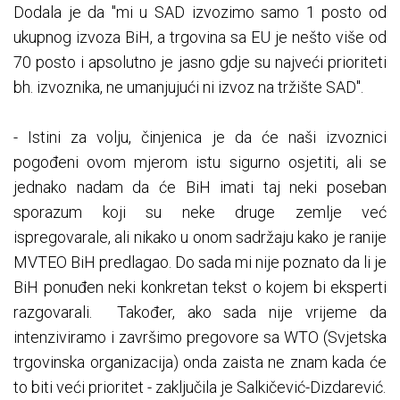
Dodala je da "mi u SAD izvozimo samo 1 posto od
ukupnog izvoza BiH, a trgovina sa EU je nešto više od
70 posto i apsolutno je jasno gdje su najveći prioriteti
bh. izvoznika, ne umanjujući ni izvoz na tržište SAD".
- Istini za volju, činjenica je da će naši izvoznici
pogođeni ovom mjerom istu sigurno osjetiti, ali se
jednako nadam da će BiH imati taj neki poseban
sporazum koji su neke druge zemlje već
ispregovarale, ali nikako u onom sadržaju kako je ranije
MVTEO BiH predlagao. Do sada mi nije poznato da li je
BiH ponuđen neki konkretan tekst o kojem bi eksperti
razgovarali. Također, ako sada nije vrijeme da
intenziviramo i završimo pregovore sa WTO (Svjetska
trgovinska organizacija) onda zaista ne znam kada će
to biti veći prioritet - zaključila je Salkičević-Dizdarević.