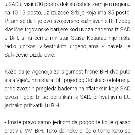
u SAD u visini 30 posto, dok su ostale zemlje u regionu
na 10-15 posto, uz izuzeće Srbije koja ima 35 posto.
Pitam se da li je ovo svojevrsno kažnjavanje BiH zbog
klasične trgovinske barijere kod uvoza badema iz SAD
u BiH, a na čemu ministar Staša Košarac nije ništa
radio uprkos višestrukim urgencijama - navela je
Salkičević-Dizdarević.
Kaže da je Agencija za sigurnost hrane BiH dva puta
slala Vijeću ministara BiH prijedlog Odluke o odobrenju
predizvoznih pregleda badema na aflatoksin koje SAD
izvozi i gdje bi se certifikati iz SAD, prihvatljivi u EU
jednako prihvatili i u BiH.
- Imate pravo samo jednom da pogodite ko je glasao
protiv u VM BiH. Tako da neke priče o tome kako se