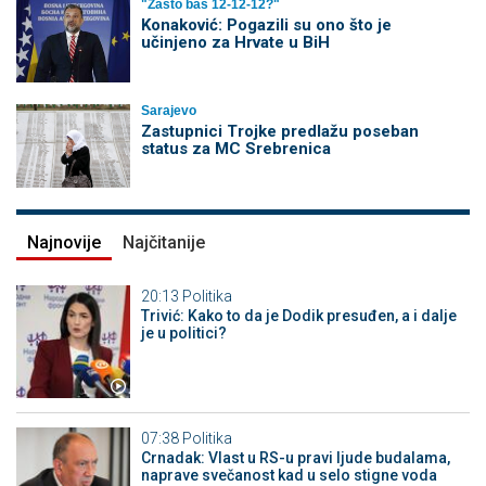
"Zašto baš 12-12-12?"
Konaković: Pogazili su ono što je
učinjeno za Hrvate u BiH
Sarajevo
Zastupnici Trojke predlažu poseban
status za MC Srebrenica
Najnovije
Najčitanije
20:13
Politika
Trivić: Kako to da je Dodik presuđen, a i dalje
je u politici?
07:38
Politika
Crnadak: Vlast u RS-u pravi ljude budalama,
naprave svečanost kad u selo stigne voda