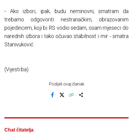
- Ako izbori, ipak, budu neminovni, smatram da
trebamo odgovoriti nestranačkim, obrazovanim
pojedincem, koji bi RS vodio sedam, osam mjeseci do
narednih izbora i tako očuvao stabilnost i mir - smatra
Stanivuković.
(Vijesti.ba)
Podijeli ovaj članak
Facebook
X
Kopiraj link
Više
Chat čitatelja