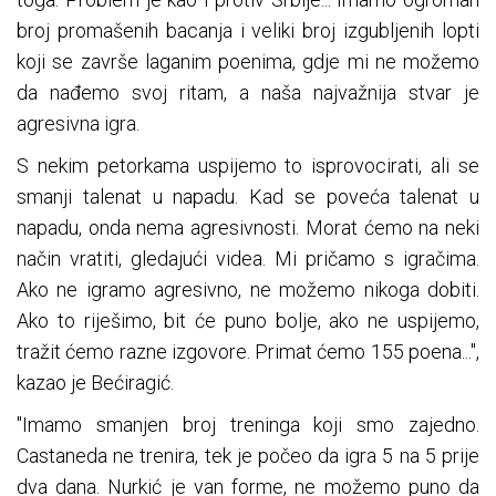
broj promašenih bacanja i veliki broj izgubljenih lopti
koji se završe laganim poenima, gdje mi ne možemo
da nađemo svoj ritam, a naša najvažnija stvar je
agresivna igra.
S nekim petorkama uspijemo to isprovocirati, ali se
smanji talenat u napadu. Kad se poveća talenat u
napadu, onda nema agresivnosti. Morat ćemo na neki
način vratiti, gledajući videa. Mi pričamo s igračima.
Ako ne igramo agresivno, ne možemo nikoga dobiti.
Ako to riješimo, bit će puno bolje, ako ne uspijemo,
tražit ćemo razne izgovore. Primat ćemo 155 poena...",
kazao je Bećiragić.
"Imamo smanjen broj treninga koji smo zajedno.
Castaneda ne trenira, tek je počeo da igra 5 na 5 prije
dva dana. Nurkić je van forme, ne možemo puno da