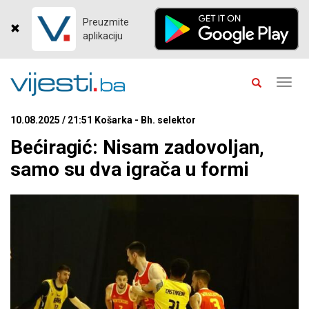
Preuzmite
aplikaciju
Toggl
navig
10.08.2025 / 21:51 Košarka - Bh. selektor
Bećiragić: Nisam zadovoljan,
samo su dva igrača u formi