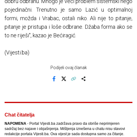
dobru odbranu. Mnogo je veći problem sistemski nego
pojedinačni. Trenutno je samo Lazić u optimalnoj
formi, možda i Vrabac, ostali niko. Ali nije to pitanje,
pitanje je pristupa i loše odbrane. Džaba forma ako se
to ne riješi", kazao je Bećiragić.
(Vijesti.ba)
Podijeli ovaj članak
Facebook
X
Kopiraj link
Više
Chat čitatelja
NAPOMENA
- Portal Vijesti.ba zadržava pravo da obriše neprimjeren
sadržaj bez najave i objašnjenja. Mišljenja iznešena u chatu nisu stavovi
redakcije portala Vijesti.ba. Ova vijest je sada dostupna samo za čitanje.