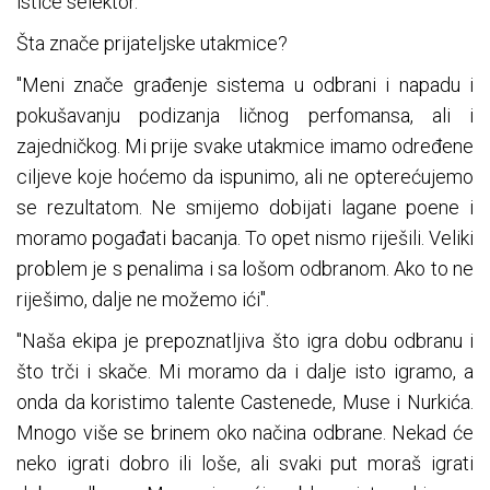
ističe selektor.
Šta znače prijateljske utakmice?
"Meni znače građenje sistema u odbrani i napadu i
pokušavanju podizanja ličnog perfomansa, ali i
zajedničkog. Mi prije svake utakmice imamo određene
ciljeve koje hoćemo da ispunimo, ali ne opterećujemo
se rezultatom. Ne smijemo dobijati lagane poene i
moramo pogađati bacanja. To opet nismo riješili. Veliki
problem je s penalima i sa lošom odbranom. Ako to ne
riješimo, dalje ne možemo ići".
"Naša ekipa je prepoznatljiva što igra dobu odbranu i
što trči i skače. Mi moramo da i dalje isto igramo, a
onda da koristimo talente Castenede, Muse i Nurkića.
Mnogo više se brinem oko načina odbrane. Nekad će
neko igrati dobro ili loše, ali svaki put moraš igrati