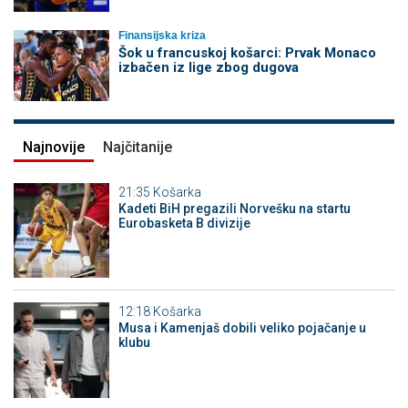
Finansijska kriza
Šok u francuskoj košarci: Prvak Monaco
izbačen iz lige zbog dugova
Najnovije
Najčitanije
21:35
Košarka
Kadeti BiH pregazili Norvešku na startu
Eurobasketa B divizije
12:18
Košarka
Musa i Kamenjaš dobili veliko pojačanje u
klubu