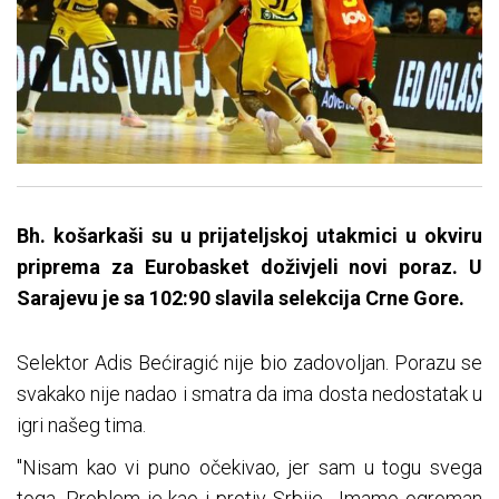
Bh. košarkaši su u prijateljskoj utakmici u okviru
priprema za Eurobasket doživjeli novi poraz. U
Sarajevu je sa 102:90 slavila selekcija Crne Gore.
Selektor Adis Bećiragić nije bio zadovoljan. Porazu se
svakako nije nadao i smatra da ima dosta nedostatak u
igri našeg tima.
"Nisam kao vi puno očekivao, jer sam u togu svega
toga. Problem je kao i protiv Srbije... Imamo ogroman