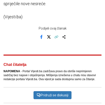
spriječile nove nesreće.
(Vijesti.ba)
Podijeli ovaj članak
Facebook
X
Kopiraj link
Više
Chat čitatelja
NAPOMENA
- Portal Vijesti.ba zadržava pravo da obriše neprimjeren
sadržaj bez najave i objašnjenja. Mišljenja iznešena u chatu nisu stavovi
redakcije portala Vijesti.ba. Ova vijest je sada dostupna samo za čitanje.
Pridruži se diskusiji