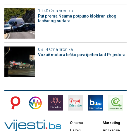
10:40
Crna hronika
Put prema Neumu potpuno blokiran zbog
lančanog sudara
08:14
Crna hronika
Vozač motora teško povrijeđen kod Prijedora
O nama
Marketing
Uslovi
Aplikacije