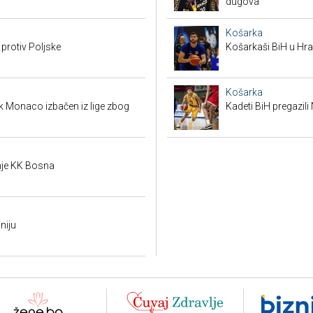
dugova
Košarka
 protiv Poljske
Košarkaši BiH u Hras
Košarka
k Monaco izbačen iz lige zbog
Kadeti BiH pregazili
je KK Bosna
niju