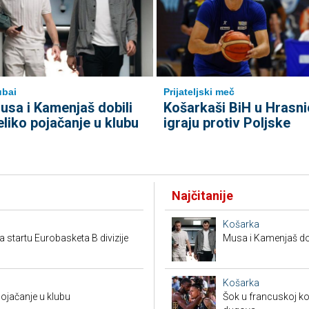
bai
Prijateljski meč
usa i Kamenjaš dobili
Košarkaši BiH u Hrasni
eliko pojačanje u klubu
igraju protiv Poljske
Najčitanije
Košarka
a startu Eurobasketa B divizije
Musa i Kamenjaš dob
Košarka
pojačanje u klubu
Šok u francuskoj ko