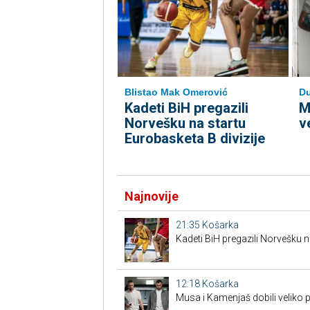
Blistao Mak Omerović
Du
Kadeti BiH pregazili
M
Norvešku na startu
v
Eurobasketa B divizije
Najnovije
21:35
Košarka
Kadeti BiH pregazili Norvešku n
12:18
Košarka
Musa i Kamenjaš dobili veliko 