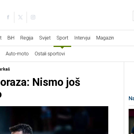
t
BiH
Regija
Svijet
Sport
Intervjui
Magazin
Auto-moto
Ostali sportovi
arkaš
oraza: Nismo još
o
Na