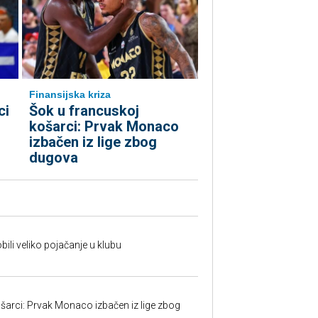
Finansijska kriza
ci
Šok u francuskoj
košarci: Prvak Monaco
izbačen iz lige zbog
dugova
ili veliko pojačanje u klubu
šarci: Prvak Monaco izbačen iz lige zbog