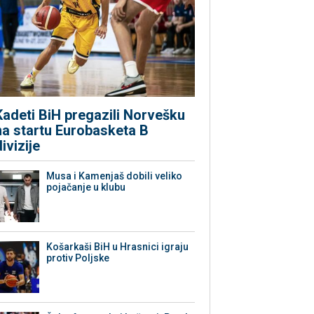
Kadeti BiH pregazili Norvešku
na startu Eurobasketa B
divizije
Musa i Kamenjaš dobili veliko
pojačanje u klubu
Košarkaši BiH u Hrasnici igraju
protiv Poljske