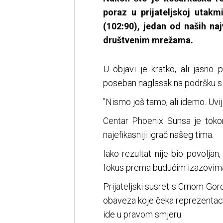
poraz u prijateljskoj utakm
(102:90), jedan od naših naj
društvenim mrežama.
U objavi je kratko, ali jasno p
poseban naglasak na podršku s t
"Nismo još tamo, ali idemo. Uvij
Centar Phoenix Sunsa je toko
najefikasniji igrač našeg tima.
Iako rezultat nije bio povoljan
fokus prema budućim izazovim
Prijateljski susret s Crnom Gor
obaveza koje čeka reprezentacij
ide u pravom smjeru.