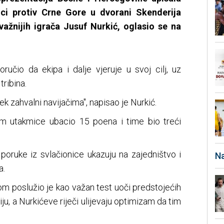
ici protiv Crne Gore u dvorani Skenderija
važnijih igrača Jusuf Nurkić, oglasio se na
oručio da ekipa i dalje vjeruje u svoj cilj, uz
ribina.
ek zahvalni navijačima", napisao je Nurkić.
m utakmice ubacio 15 poena i time bio treći
, poruke iz svlačionice ukazuju na zajedništvo i
Na
a.
om poslužio je kao važan test uoči predstojećih
u, a Nurkićeve riječi ulijevaju optimizam da tim