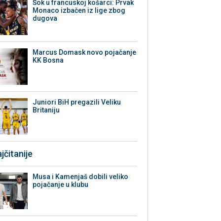
Šok u francuskoj košarci: Prvak
Monaco izbačen iz lige zbog
dugova
Marcus Domask novo pojačanje
KK Bosna
Juniori BiH pregazili Veliku
Britaniju
jčitanije
Musa i Kamenjaš dobili veliko
pojačanje u klubu