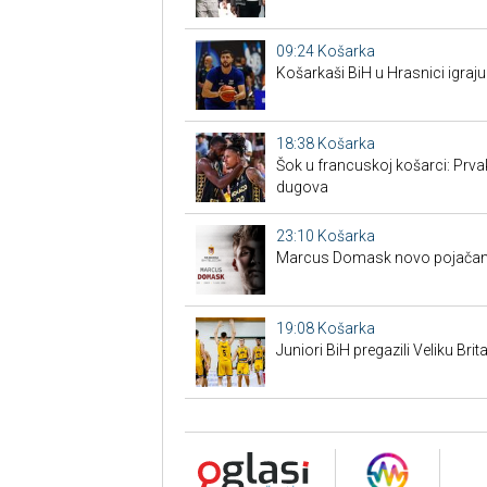
09:24
Košarka
Košarkaši BiH u Hrasnici igraju
18:38
Košarka
Šok u francuskoj košarci: Prva
dugova
23:10
Košarka
Marcus Domask novo pojačan
19:08
Košarka
Juniori BiH pregazili Veliku Brita