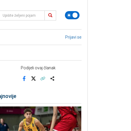
Prijavi se
Podijeli ovaj članak
Facebook
X
Kopiraj link
Više
jnovije