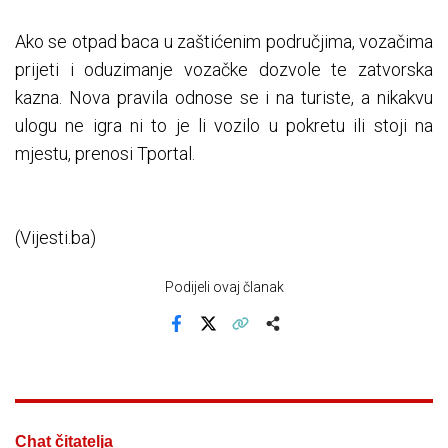
Ako se otpad baca u zaštićenim područjima, vozačima
prijeti i oduzimanje vozačke dozvole te zatvorska
kazna. Nova pravila odnose se i na turiste, a nikakvu
ulogu ne igra ni to je li vozilo u pokretu ili stoji na
mjestu, prenosi Tportal.
(Vijesti.ba)
Podijeli ovaj članak
Facebook
X
Kopiraj link
Više
Chat čitatelja