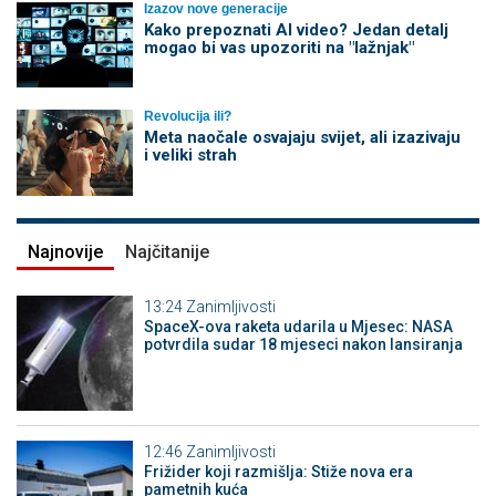
Izazov nove generacije
Kako prepoznati AI video? Jedan detalj
mogao bi vas upozoriti na "lažnjak"
Revolucija ili?
Meta naočale osvajaju svijet, ali izazivaju
i veliki strah
Najnovije
Najčitanije
13:24
Zanimljivosti
SpaceX-ova raketa udarila u Mjesec: NASA
potvrdila sudar 18 mjeseci nakon lansiranja
12:46
Zanimljivosti
Frižider koji razmišlja: Stiže nova era
pametnih kuća