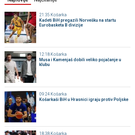
21:35
Košarka
Kadeti BiH pregazili Norvešku na startu
Eurobasketa B divizije
12:18
Košarka
Musa i Kamenjaš dobili veliko pojačanje u
klubu
09:24
Košarka
Košarkaši BiH u Hrasnici igraju protiv Poljske
18:38
Košarka