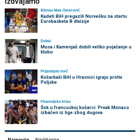
Izdvajamo
Blistao Mak Omerović
Kadeti BiH pregazili Norvešku na startu
Eurobasketa B divizije
Dubai
Musa i Kamenjaš dobili veliko pojačanje u
klubu
Prijateljski meč
Košarkaši BiH u Hrasnici igraju protiv
Poljske
Finansijska kriza
Šok u francuskoj košarci: Prvak Monaco
izbačen iz lige zbog dugova
Najnovije
Najčitanije