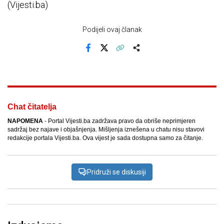
(Vijesti.ba)
Podijeli ovaj članak
Facebook
X
Kopiraj link
Više
Chat čitatelja
NAPOMENA
- Portal Vijesti.ba zadržava pravo da obriše neprimjeren
sadržaj bez najave i objašnjenja. Mišljenja iznešena u chatu nisu stavovi
redakcije portala Vijesti.ba. Ova vijest je sada dostupna samo za čitanje.
Pridruži se diskusiji