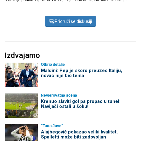
redakcije portala Vijesti.ba. Ova vijest je sada dostupna samo za čitanje.
Pridruži se diskusiji
Izdvajamo
Otkrio detalje
Maldini: Pep je skoro preuzeo Italiju,
novac nije bio tema
Nevjerovatna scena
Krenuo slaviti gol pa propao u tunel:
Navijači ostali u šoku!
"Tutto Juve"
Alajbegović pokazao veliki kvalitet,
Spalletti može biti zadovoljan