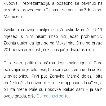
klubova i reprezentacija, a posebno se osvrnuo na
razdoblje provedeno u Dinamu i saradnju sa Zdravkom
Mamićem.
'Svako ima svoje mišljenje o Zdravku Mamiću. U 11
mjeseci s njim nisam imao niti jedan problemčić.
Zadnja utakmica, igra se na Maksimiru, Dinamo prvak,
20 bodova prednosti, čeka nas još jedna utakmica.
Dao sam priliku igračima koji malo igraju. Prvo
poluvrijeme je bilo loše, bio sam pun žestine da uđem
u svlačionicu. Prvi put Zdravko Mamić dolazi, pita
može li ući. Ja govorim – to je moj posao. Ja uđem, a
on iza mene. Pale su i psovke. Rekao sam – ja sam
ovdje gazda', piše
Dalmatinski portal
.