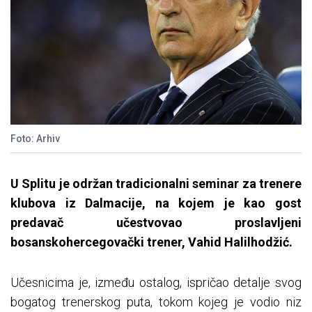
Foto: Arhiv
U Splitu je održan tradicionalni seminar za trenere
klubova iz Dalmacije, na kojem je kao gost
predavač učestvovao proslavljeni
bosanskohercegovački trener, Vahid Halilhodžić.
Učesnicima je, između ostalog, ispričao detalje svog
bogatog trenerskog puta, tokom kojeg je vodio niz