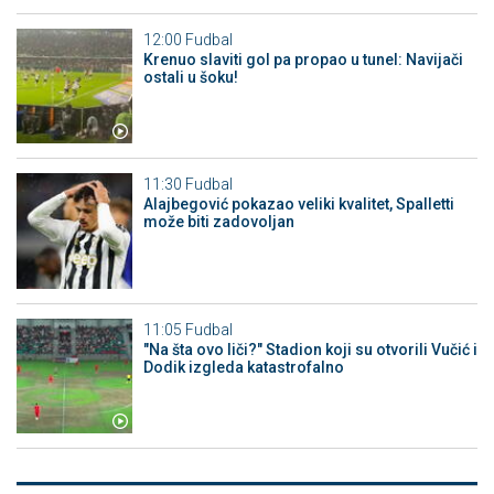
12:00
Fudbal
Krenuo slaviti gol pa propao u tunel: Navijači
ostali u šoku!
11:30
Fudbal
Alajbegović pokazao veliki kvalitet, Spalletti
može biti zadovoljan
11:05
Fudbal
"Na šta ovo liči?" Stadion koji su otvorili Vučić i
Dodik izgleda katastrofalno