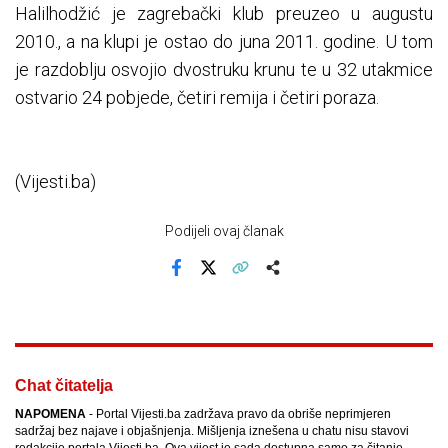
Halilhodžić je zagrebački klub preuzeo u augustu
2010., a na klupi je ostao do juna 2011. godine. U tom
je razdoblju osvojio dvostruku krunu te u 32 utakmice
ostvario 24 pobjede, četiri remija i četiri poraza.
(Vijesti.ba)
Podijeli ovaj članak
Facebook
X
Kopiraj link
Više
Chat čitatelja
NAPOMENA
- Portal Vijesti.ba zadržava pravo da obriše neprimjeren
sadržaj bez najave i objašnjenja. Mišljenja iznešena u chatu nisu stavovi