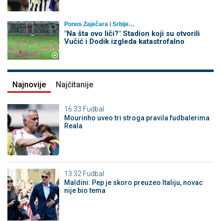
Ponos Zaječara i Srbije…
"Na šta ovo liči?" Stadion koji su otvorili
Vučić i Dodik izgleda katastrofalno
Najnovije
Najčitanije
16:33
Fudbal
Mourinho uveo tri stroga pravila fudbalerima
Reala
13:32
Fudbal
Maldini: Pep je skoro preuzeo Italiju, novac
nije bio tema