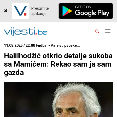
Preuzmite
aplikaciju
Toggl
navig
11.08.2025 / 22:00 Fudbal - Pale su psovke...
Halilhodžić otkrio detalje sukoba
sa Mamićem: Rekao sam ja sam
gazda