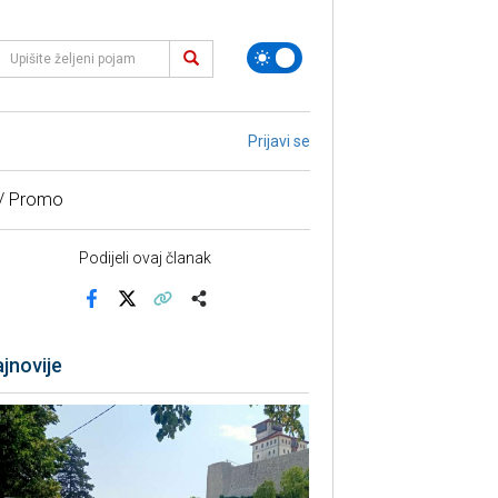
Prijavi se
 / Promo
Podijeli ovaj članak
Facebook
X
Kopiraj link
Više
jnovije