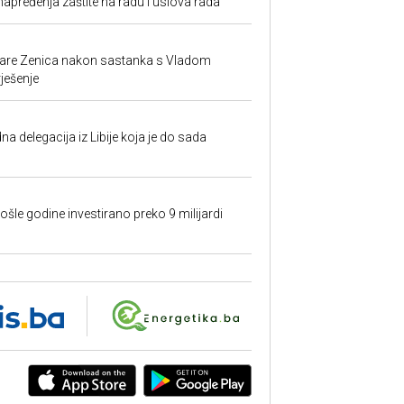
unapređenja zaštite na radu i uslova rada
ezare Zenica nakon sastanka s Vladom
rješenje
na delegacija iz Libije koja je do sada
ošle godine investirano preko 9 milijardi