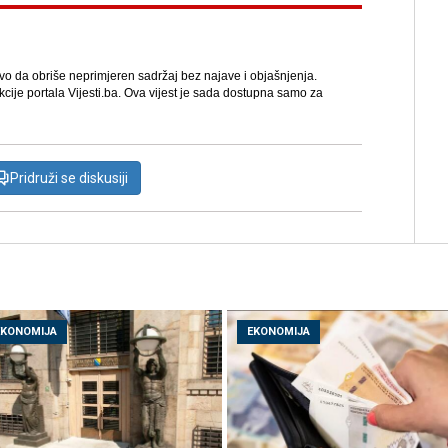
avo da obriše neprimjeren sadržaj bez najave i objašnjenja.
kcije portala Vijesti.ba. Ova vijest je sada dostupna samo za
Pridruži se diskusiji
EKONOMIJA
EKONOMIJA