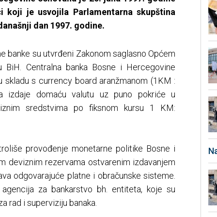
 koji je usvojila Parlamentarna skupština
današnji dan 1997. godine.
ralne banke su utvrđeni Zakonom saglasno Općem
 BiH. Centralna banka Bosne i Hercegovine
 u skladu s currency board aranžmanom (1KM :
a izdaje domaću valutu uz puno pokriće u
eviznim sredstvima po fiksnom kursu 1 KM:
ntroliše provođenje monetarne politike Bosne i
Na
nim deviznim rezervama ostvarenim izdavanjem
va odgovarajuće platne i obračunske sisteme.
i agencija za bankarstvo bh. entiteta, koje su
a rad i superviziju banaka.