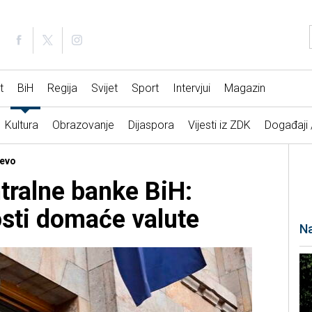
t
BiH
Regija
Svijet
Sport
Intervjui
Magazin
Kultura
Obrazovanje
Dijaspora
Vijesti iz ZDK
Događaji
jevo
tralne banke BiH:
osti domaće valute
Na