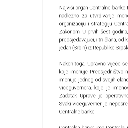
Najviši organ Centralne banke 
nadležno za utvrđivanje mone
organizaciju i strategiju Cen
Zakonom. U prvih šest godina, U
predsjedavajući, i tri člana, od 
jedan (Srbin) iz Republike Srps
Nakon toga, Upravno vijeće se
koje imenuje Predsjedništvo n
imenuje jednog od svojih člano
viceguvernera, koje je imen
Zadatak Uprave je operativn
Svaki viceguverner je neposre
Centralne banke.
Centralna banka ima Centralni ure