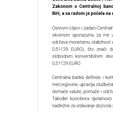
Zakonom o Centralnoj banci
BiH, a sa radom je počela na 
Osnovni ciljevi i zadaci Cent
okvirnom sporazumu za mir u
održava monetarnu stabilnost
0,51129 EURO), što znači d
slobodnim konvertibilnim d
0,51129 EURO.
Centralna banka definiše i ko
Hercegovine, upravlja službe
domaće valute, pomaže i održa
Također koordinira djelatnost
nadležne za izdavanje dozvola z