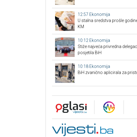
12:57
Ekonomija
U stalna sredstva prošle godine
KM
10:12
Ekonomija
Stiže najveća privredna delegaci
posjetila BiH
10:18
Ekonomija
BiH zvanično aplicirala za pri