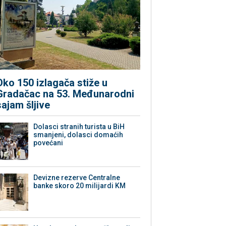
Oko 150 izlagača stiže u
Gradačac na 53. Međunarodni
sajam šljive
Dolasci stranih turista u BiH
smanjeni, dolasci domaćih
povećani
Devizne rezerve Centralne
banke skoro 20 milijardi KM