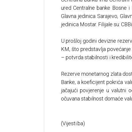
ured Centralne banke Bosne i 
Glavna jedinica Sarajevo, Gla
jedinica Mostar. Filijale su: CBB
U prošloj godini devizne rezerv
KM, što predstavlja povećanje
– potvrda stabilnosti i kredibil
Rezerve monetarnog zlata dostig
Banke, a koeficijent pokrića v
jačajući povjerenje u valutni
očuvana stabilnost domaće valut
(Vijesti.ba)