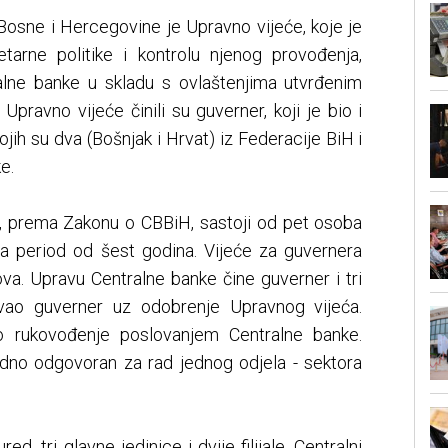
Bosne i Hercegovine je Upravno vijeće, koje je
tarne politike i kontrolu njenog provođenja,
tralne banke u skladu s ovlaštenjima utvrđenim
pravno vijeće činili su guverner, koji je bio i
kojih su dva (Bošnjak i Hrvat) iz Federacije BiH i
ke.
, prema Zakonu o CBBiH, sastoji od pet osoba
a period od šest godina. Vijeće za guvernera
va. Upravu Centralne banke čine guverner i tri
ovao guverner uz odobrenje Upravnog vijeća.
o rukovođenje poslovanjem Centralne banke.
dno odgovoran za rad jednog odjela - sektora
d, tri glavne jedinice i dvije filijale. Centralni