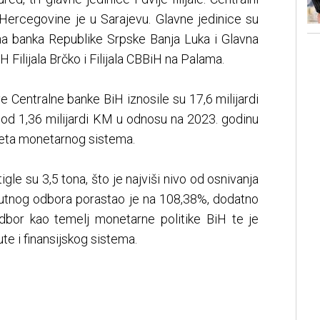
Hercegovine je u Sarajevu. Glavne jedinice su
vna banka Republike Srpske Banja Luka i Glavna
iH Filijala Brčko i Filijala CBBiH na Palama.
e Centralne banke BiH iznosile su 17,6 milijardi
 od 1,36 milijardi KM u odnosu na 2023. godinu
iteta monetarnog sistema.
le su 3,5 tona, što je najviši nivo od osnivanja
alutnog odbora porastao je na 108,38%, dodatno
 odbor kao temelj monetarne politike BiH te je
e i finansijskog sistema.