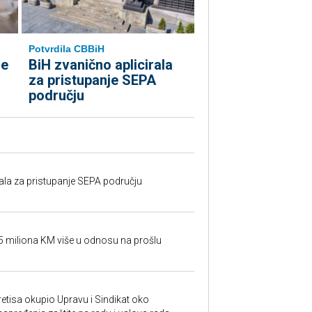
Potvrdila CBBiH
le
BiH zvanično aplicirala
za pristupanje SEPA
području
rala za pristupanje SEPA području
95 miliona KM više u odnosu na prošlu
retisa okupio Upravu i Sindikat oko