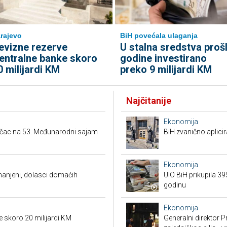
rajevo
BiH povećala ulaganja
evizne rezerve
U stalna sredstva proš
entralne banke skoro
godine investirano
0 milijardi KM
preko 9 milijardi KM
Najčitanije
Ekonomija
ačac na 53. Međunarodni sajam
BiH zvanično aplici
Ekonomija
smanjeni, dolasci domaćih
UIO BiH prikupila 3
godinu
Ekonomija
e skoro 20 milijardi KM
Generalni direktor P