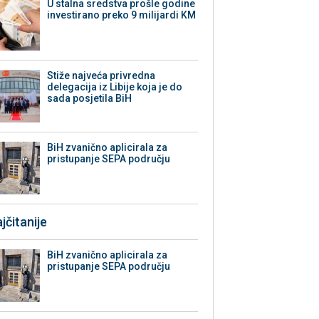
U stalna sredstva prošle godine
investirano preko 9 milijardi KM
Stiže najveća privredna
delegacija iz Libije koja je do
sada posjetila BiH
BiH zvanično aplicirala za
pristupanje SEPA području
jčitanije
BiH zvanično aplicirala za
pristupanje SEPA području