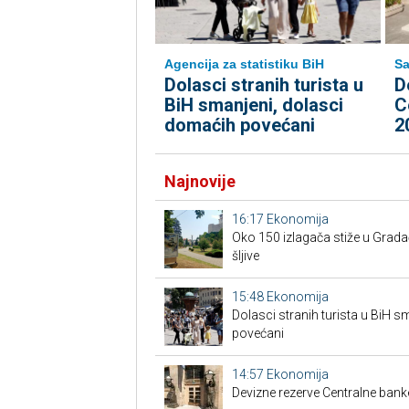
Agencija za statistiku BiH
Sa
Dolasci stranih turista u
D
BiH smanjeni, dolasci
C
domaćih povećani
2
Najnovije
16:17
Ekonomija
Oko 150 izlagača stiže u Grad
šljive
15:48
Ekonomija
Dolasci stranih turista u BiH 
povećani
14:57
Ekonomija
Devizne rezerve Centralne bank