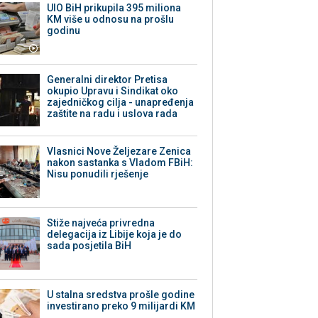
UIO BiH prikupila 395 miliona
KM više u odnosu na prošlu
godinu
Generalni direktor Pretisa
okupio Upravu i Sindikat oko
zajedničkog cilja - unapređenja
zaštite na radu i uslova rada
Vlasnici Nove Željezare Zenica
nakon sastanka s Vladom FBiH:
Nisu ponudili rješenje
Stiže najveća privredna
delegacija iz Libije koja je do
sada posjetila BiH
U stalna sredstva prošle godine
investirano preko 9 milijardi KM