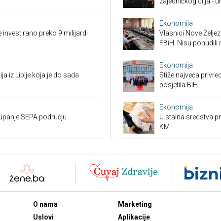
zajedničkog cilja - 
Ekonomija
 investirano preko 9 milijardi
Vlasnici Nove Želj
FBiH: Nisu ponudili 
Ekonomija
ja iz Libije koja je do sada
Stiže najveća privred
posjetila BiH
Ekonomija
stupanje SEPA području
U stalna sredstva pr
KM
O nama
Marketing
Uslovi
Aplikacije