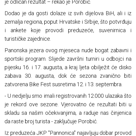
je odličan rezultat – rekao je Porobić.
Dodao je da gosti dolaze iz svih dijelova BiH, ali i iz
zemalja regiona, poput Hrvatske i Srbije, što potvrđuju
i ankete koje provodi preduzeće, suvenirnica i
turističke zajednice.
Panonska jezera ovog mjeseca nude bogat zabavni i
sportski program. Slijede završni turniri u odbojci na
pijesku 16. i 17. augusta, a kraj ljeta obilježit će disko
zabava 30. augusta, dok će sezona zvanično biti
zatvorena Bike Fest susretima 12. i 13. septembra.
- U nedjelju smo imali registrovanih 12.000 ulazaka što
je rekord ove sezone. Vjerovatno će rezultati biti u
skladu sa našim očekivanjima, a raduje nas činjenica
da raste broj turista - zaključuje Porobić.
Iz preduzeća JKP "Pannonica" najavljuju dobar provod