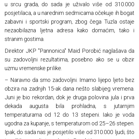
u srcu grada, do sada je uživalo više od 310.000
posjetilaca, a u narednim sedmicama očekuje ih bogat
zabavni i sportski program, zbog čega Tuzla ostaje
nezaobilazna ljetna adresa kako domaćim, tako i
stranim gostima.
Direktor JKP "Pannonica" Maid Porobić naglašava da
su zadovoljni rezultatima, posebno ako se u obzir
uzmu vremenske prilike.
– Naravno da smo zadovoljni. Imamo lijepo ljeto bez
obzira na zadnjih 15-ak dana nešto slabijeg vremena.
Juni je bio rekordan, dok je druga polovina jula i prva
dekada augusta bila prohladna, s jutarnjim
temperaturama od 12 do 13 stepeni. Iako je voda
ugodna za kupanje, s temperaturom od 25–26 stepen.
Ipak, do sada nas je posjetilo više od 310.000 ljudi, što