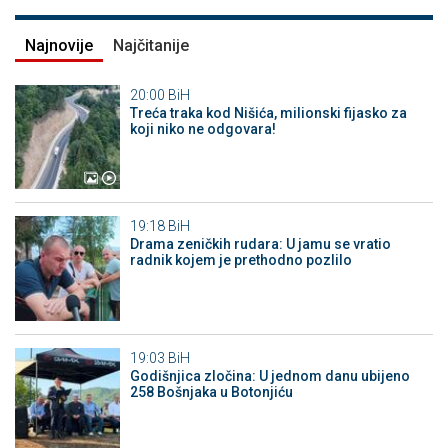
Najnovije
Najčitanije
20:00
BiH
Treća traka kod Nišića, milionski fijasko za
koji niko ne odgovara!
19:18
BiH
Drama zeničkih rudara: U jamu se vratio
radnik kojem je prethodno pozlilo
19:03
BiH
Godišnjica zločina: U jednom danu ubijeno
258 Bošnjaka u Botonjiću