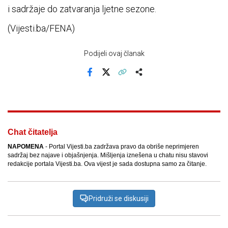
i sadržaje do zatvaranja ljetne sezone.
(Vijesti.ba/FENA)
Podijeli ovaj članak
Facebook
X
Kopiraj link
Više
Chat čitatelja
NAPOMENA
- Portal Vijesti.ba zadržava pravo da obriše neprimjeren
sadržaj bez najave i objašnjenja. Mišljenja iznešena u chatu nisu stavovi
redakcije portala Vijesti.ba. Ova vijest je sada dostupna samo za čitanje.
Pridruži se diskusiji