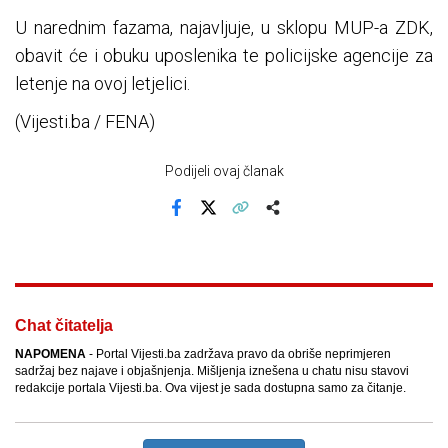
U narednim fazama, najavljuje, u sklopu MUP-a ZDK,
obavit će i obuku uposlenika te policijske agencije za
letenje na ovoj letjelici.
(Vijesti.ba / FENA)
Podijeli ovaj članak
Facebook
X
Kopiraj link
Više
Chat čitatelja
NAPOMENA
- Portal Vijesti.ba zadržava pravo da obriše neprimjeren
sadržaj bez najave i objašnjenja. Mišljenja iznešena u chatu nisu stavovi
redakcije portala Vijesti.ba. Ova vijest je sada dostupna samo za čitanje.