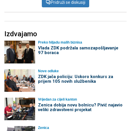
Pridruži se diskusiji
Izdvajamo
Preko hiljadu malih biznisa
Vlada ZDK podržala samozapošljavanje
97 boraca
Nove odluke
ZDK jača policiju: Uskoro konkurs za
prijem 105 novih službenika
Vrijedan za cijeli kanton
Zenica dobija novu bolnicu? Pivić najavio
veliki zdravstveni projekat
Zenica