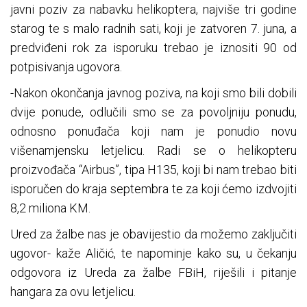
javni poziv za nabavku helikoptera, najviše tri godine
starog te s malo radnih sati, koji je zatvoren 7. juna, a
predviđeni rok za isporuku trebao je iznositi 90 od
potpisivanja ugovora.
-Nakon okončanja javnog poziva, na koji smo bili dobili
dvije ponude, odlučili smo se za povoljniju ponudu,
odnosno ponuđača koji nam je ponudio novu
višenamjensku letjelicu. Radi se o helikopteru
proizvođača “Airbus”, tipa H135, koji bi nam trebao biti
isporučen do kraja septembra te za koji ćemo izdvojiti
8,2 miliona KM.
Ured za žalbe nas je obavijestio da možemo zaključiti
ugovor- kaže Aličić, te napominje kako su, u čekanju
odgovora iz Ureda za žalbe FBiH, riješili i pitanje
hangara za ovu letjelicu.