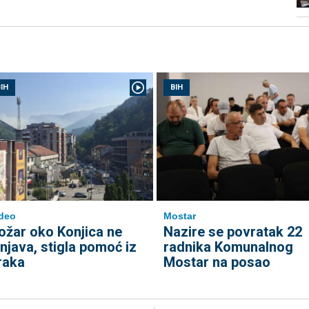
IH
BIH
deo
Mostar
ožar oko Konjica ne
Nazire se povratak 22
enjava, stigla pomoć iz
radnika Komunalnog
raka
Mostar na posao