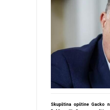
Skupština opštine Gacko ni