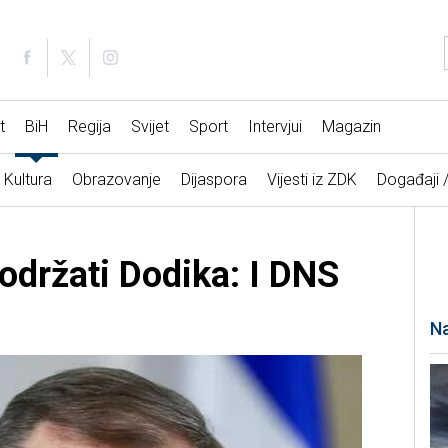
t
BiH
Regija
Svijet
Sport
Intervjui
Magazin
Kultura
Obrazovanje
Dijaspora
Vijesti iz ZDK
Događaji 
održati Dodika: I DNS
Na