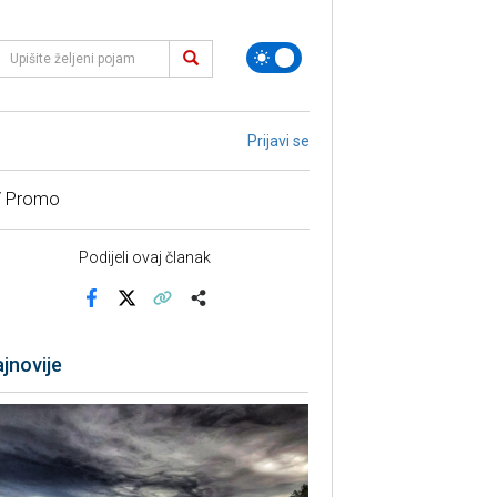
Prijavi se
/ Promo
Podijeli ovaj članak
Facebook
X
Kopiraj link
Više
jnovije