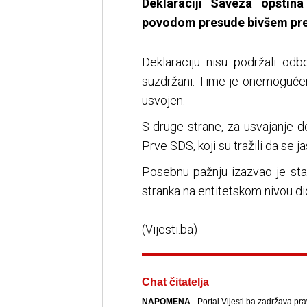
Deklaraciji Saveza opštin
povodom presude bivšem pre
Deklaraciju nisu podržali odb
suzdržani. Time je onemoguće
usvojen.
S druge strane, za usvajanje d
Prve SDS, koji su tražili da se 
Posebnu pažnju izazvao je sta
stranka na entitetskom nivou di
(Vijesti.ba)
Chat čitatelja
NAPOMENA
- Portal Vijesti.ba zadržava pr