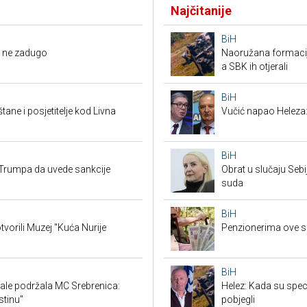
Najčitanije
BiH
li ne zadugo
Naoružana formacija
a SBK ih otjerali
BiH
tane i posjetitelje kod Livna
Vučić napao Heleza:
BiH
Trumpa da uvede sankcije
Obrat u slučaju Seb
suda
BiH
tvorili Muzej "Kuća Nurije
Penzionerima ove s
BiH
ale podržala MC Srebrenica:
Helez: Kada su specij
stinu"
pobjegli