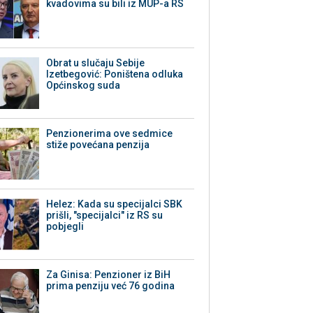
kvadovima su bili iz MUP-a RS
Obrat u slučaju Sebije
Izetbegović: Poništena odluka
Općinskog suda
Penzionerima ove sedmice
stiže povećana penzija
Helez: Kada su specijalci SBK
prišli, "specijalci" iz RS su
pobjegli
Za Ginisa: Penzioner iz BiH
prima penziju već 76 godina