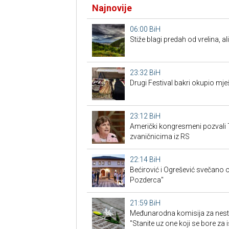
Najnovije
06:00
BiH
Stiže blagi predah od vrelina, a
23:32
BiH
Drugi Festival bakri okupio mješ
23:12
BiH
Američki kongresmeni pozvali 
zvaničnicima iz RS
22:14
BiH
Bećirović i Ogrešević svečano o
Pozderca"
21:59
BiH
Međunarodna komisija za nest
"Stanite uz one koji se bore za i