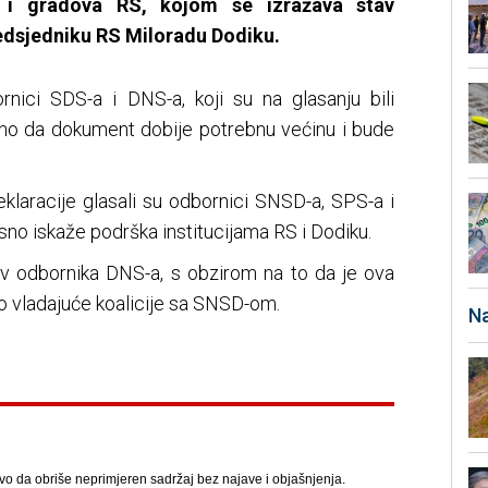
a i gradova RS, kojom se izražava stav
dsjedniku RS Miloradu Dodiku.
ornici SDS-a i DNS-a, koji su na glasanju bili
no da dokument dobije potrebnu većinu i bude
eklaracije glasali su odbornici SNSD-a, SPS-a i
jasno iskaže podrška institucijama RS i Dodiku.
v odbornika DNS-a, s obzirom na to da je ova
o vladajuće koalicije sa SNSD-om.
Na
avo da obriše neprimjeren sadržaj bez najave i objašnjenja.