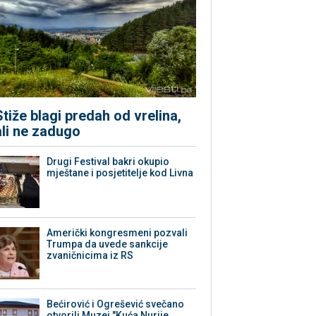
Stiže blagi predah od vrelina,
ali ne zadugo
Drugi Festival bakri okupio
mještane i posjetitelje kod Livna
Američki kongresmeni pozvali
Trumpa da uvede sankcije
zvaničnicima iz RS
Bećirović i Ogrešević svečano
otvorili Muzej "Kuća Nurije