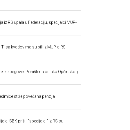
 iz RS upala u Federaciju, specijalci MUP-
 Ti sa kvadovima su bili iz MUP-a RS
ije Izetbegović: Poništena odluka Općinskog
edmice stiže povećana penzija
alci SBK prišli, "specijalci" iz RS su