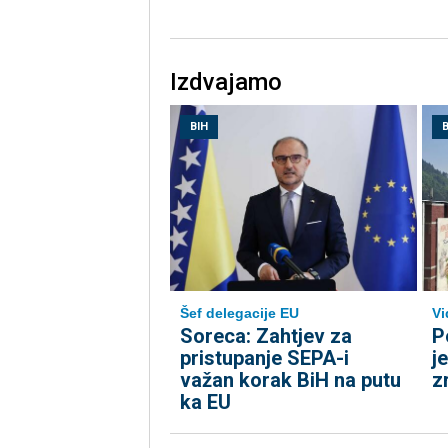
Izdvajamo
BIH
B
Šef delegacije EU
Vi
Soreca: Zahtjev za
P
pristupanje SEPA-i
j
važan korak BiH na putu
z
ka EU