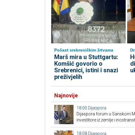
Počast srebreničkim žrtvama
Dr
Marš mira u Stuttgartu:
H
Komšić govorio o
d
Srebrenici, istini i snazi
u
preživjelih
Najnovije
18:00
Dijaspora
Dijaspora forum u Sanskom Mos
investitore iz zemlje i inostrans
18:08
Dijaspora