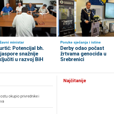
žavni ministar
Poruke sjećanja i istine
urtić: Potencijal bh.
Derby odao počast
ijaspore snažnije
žrtvama genocida u
ključiti u razvoj BiH
Srebrenici
Najčitanije
tu okupio privrednike i
tva