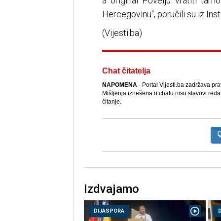
a original Povelju vratiti tam
Hercegovinu", poručili su iz Ins
(Vijesti.ba)
Chat čitatelja
NAPOMENA
- Portal Vijesti.ba zadržava pr
Mišljenja iznešena u chatu nisu stavovi reda
čitanje.
Izdvajamo
DIJASPORA