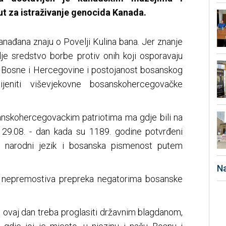
tut za istraživanje genocida Kanada.
anađana znaju o Povelji Kulina bana. Jer znanje
lje sredstvo borbe protiv onih koji osporavaju
st Bosne i Hercegovine i postojanost bosanskog
ijeniti viševjekovne bosanskohercegovačke
nskohercegovackim patriotima ma gdje bili na
an 29.08. - dan kada su 1189. godine potvrđeni
i narodni jezik i bosanska pismenost putem
Na
a, nepremostiva prepreka negatorima bosanske
a ovaj dan treba proglasiti državnim blagdanom,