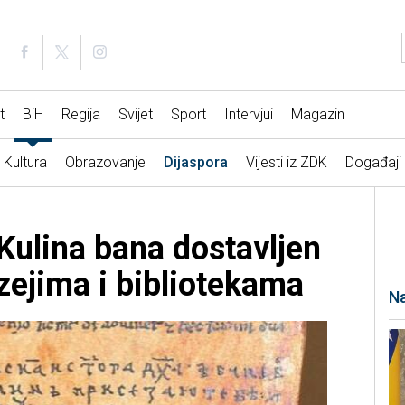
t
BiH
Regija
Svijet
Sport
Intervjui
Magazin
Kultura
Obrazovanje
Dijaspora
Vijesti iz ZDK
Događaji
 Kulina bana dostavljen
ejima i bibliotekama
Na