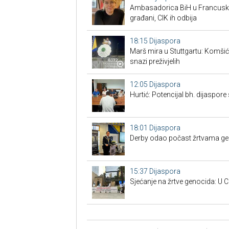
Ambasadorica BiH u Francuskoj
građani, CIK ih odbija
18:15
Dijaspora
Marš mira u Stuttgartu: Komšić g
snazi preživjelih
12:05
Dijaspora
Hurtić: Potencijal bh. dijaspore 
18:01
Dijaspora
Derby odao počast žrtvama gen
15:37
Dijaspora
Sjećanje na žrtve genocida: U C