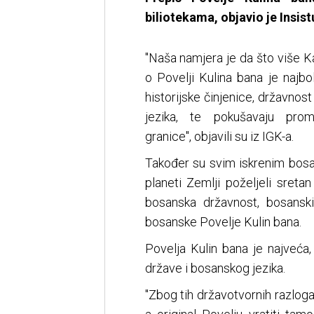
biliotekama, objavio je Insis
"Naša namjera je da što više K
o Povelji Kulina bana je najbo
historijske činjenice, državno
jezika, te pokušavaju prom
granice", objavili su iz IGK-a.
Također su svim iskrenim bosa
planeti Zemlji poželjeli sret
bosanska državnost, bosansk
bosanske Povelje Kulin bana.
Povelja Kulin bana je najveć
države i bosanskog jezika.
"Zbog tih državotvornih razlog