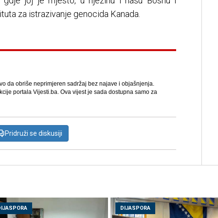
o gdje joj je mjesto, u njezinu i našu Bosnu i
tituta za istrazivanje genocida Kanada.
avo da obriše neprimjeren sadržaj bez najave i objašnjenja.
kcije portala Vijesti.ba. Ova vijest je sada dostupna samo za
Pridruži se diskusiji
DIJASPORA
DIJASPORA