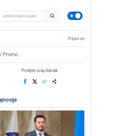
Prijavi se
 / Promo
Podijeli ovaj članak
Facebook
X
Kopiraj link
Više
jnovije