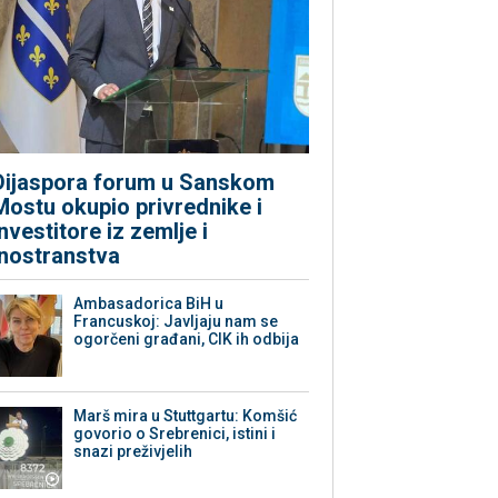
Dijaspora forum u Sanskom
Mostu okupio privrednike i
investitore iz zemlje i
inostranstva
Ambasadorica BiH u
Francuskoj: Javljaju nam se
ogorčeni građani, CIK ih odbija
Marš mira u Stuttgartu: Komšić
govorio o Srebrenici, istini i
snazi preživjelih