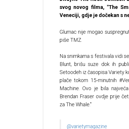
svog novog filma, "The Sm
Veneciji, gdje je dočekan s 
Glumac nije mogao suspregnuti
piše TMZ.
Na snimkama s festivala vidi se
Blunt, brišu suze dok ih pub
Setoodeh iz časopisa Variety k
plače tokom 15-minutnih #Ve
Machine. Ovo je bila najveća
Brendan Fraser ovdje prije če
za The Whale."
@varietymagazine