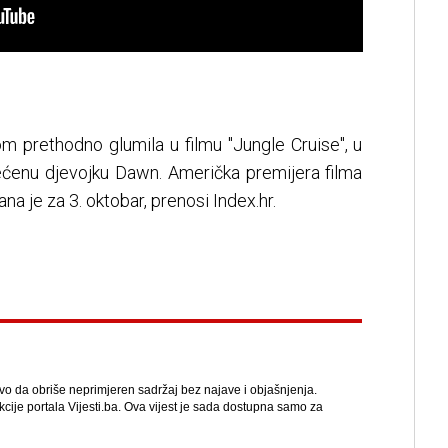
om prethodno glumila u filmu "Jungle Cruise", u
ćenu djevojku Dawn. Američka premijera filma
 je za 3. oktobar, prenosi Index.hr.
avo da obriše neprimjeren sadržaj bez najave i objašnjenja.
kcije portala Vijesti.ba. Ova vijest je sada dostupna samo za