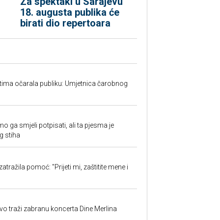
Za spektakl u Sarajevu
18. augusta publika će
birati dio repertoara
tima očarala publiku: Umjetnica čarobnog
w
o ga smjeli potpisati, ali ta pjesma je
g stiha
atražila pomoć: "Prijeti mi, zaštitite mene i
evo traži zabranu koncerta Dine Merlina