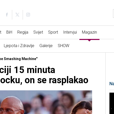
t
BiH
Regija
Svijet
Sport
Intervjui
Magazin
Ljepota i Zdravlje
Galerije
SHOW
"The Smashing Machine"
ciji 15 minuta
Rocku, on se rasplakao
Na