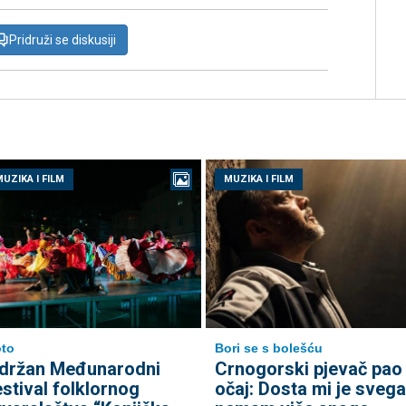
Pridruži se diskusiji
UZIKA I FILM
MUZIKA I FILM
to
Bori se s bolešću
držan Međunarodni
Crnogorski pjevač pao
estival folklornog
očaj: Dosta mi je svega