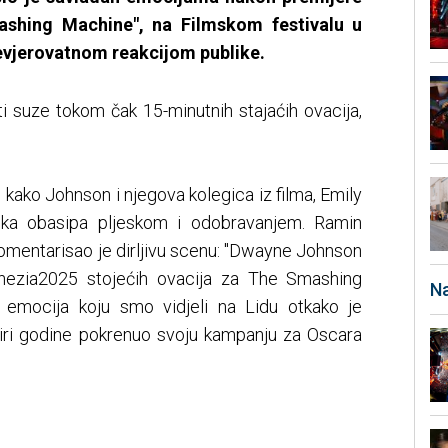
ashing Machine", na Filmskom festivalu u
nevjerovatnom reakcijom publike.
 suze tokom čak 15-minutnih stajaćih ovacija,
 kako Johnson i njegova kolegica iz filma, Emily
lika obasipa pljeskom i odobravanjem. Ramin
omentarisao je dirljivu scenu: "Dwayne Johnson
nezia2025 stojećih ovacija za The Smashing
Na
 emocija koju smo vidjeli na Lidu otkako je
tiri godine pokrenuo svoju kampanju za Oscara