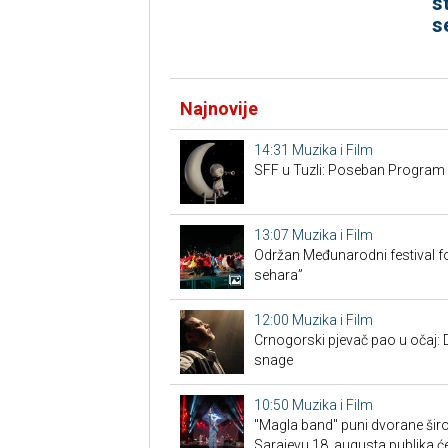
s
s
Najnovije
14:31
Muzika i Film
SFF u Tuzli: Poseban Program
13:07
Muzika i Film
Održan Međunarodni festival fo
sehara”
12:00
Muzika i Film
Crnogorski pjevač pao u očaj: 
snage
10:50
Muzika i Film
"Magla band" puni dvorane širo
Sarajevu 18. augusta publika će