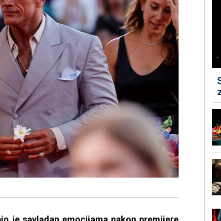
io je savladan emocijama nakon premijere