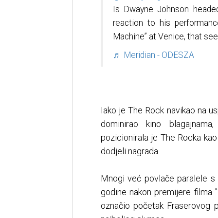
Is Dwayne Johnson headed 
reaction to his performan
Machine” at Venice, that se
♬ Meridian - ODESZA
Iako je The Rock navikao na us
dominirao kino blagajnama
pozicionirala je The Rocka ka
dodjeli nagrada.
Mnogi već povlače paralele s 
godine nakon premijere filma "
označio početak Fraserovog po