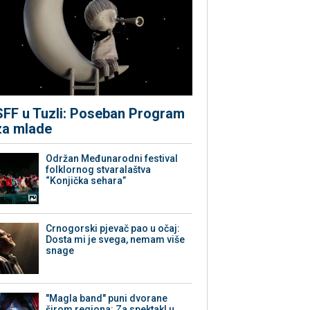
SFF u Tuzli: Poseban Program
za mlade
Održan Međunarodni festival
folklornog stvaralaštva
“Konjička sehara”
Crnogorski pjevač pao u očaj:
Dosta mi je svega, nemam više
snage
"Magla band" puni dvorane
širom regiona: Za spektakl u