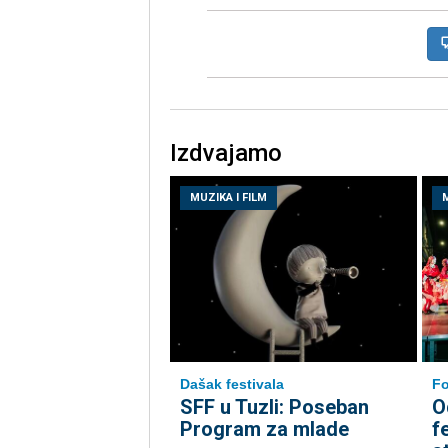
Izdvajamo
MUZIKA I FILM
M
Dašak festivala
Fo
SFF u Tuzli: Poseban
O
Program za mlade
f