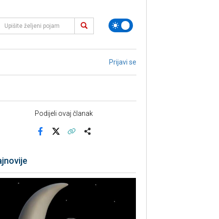
Prijavi se
Podijeli ovaj članak
Facebook
X
Kopiraj link
Više
jnovije