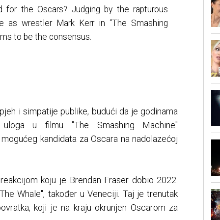
for the Oscars? Judging by the rapturous
ce as wrestler Mark Kerr in “The Smashing
ems to be the consensus.
pjeh i simpatije publike, budući da je godinama
, uloga u filmu "The Smashing Machine"
o mogućeg kandidata za Oscara na nadolazećoj
reakcijom koju je Brendan Fraser dobio 2022.
The Whale", također u Veneciji. Taj je trenutak
vratka, koji je na kraju okrunjen Oscarom za