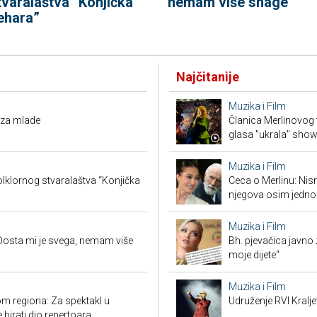
tvaralaštva “Konjička
nemam više snage
ehara”
Najčitanije
Muzika i Film
 za mlade
Članica Merlinovog 
glasa "ukrala" sho
Muzika i Film
lklornog stvaralaštva “Konjička
Ceca o Merlinu: Nism
njegova osim jedno
Muzika i Film
Dosta mi je svega, nemam više
Bh. pjevačica javno z
moje dijete"
Muzika i Film
m regiona: Za spektakl u
Udruženje RVI Kralj
 birati dio repertoara