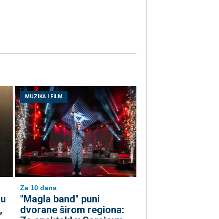
MUZIKA I FILM
Za 10 dana
 u
"Magla band" puni
,
dvorane širom regiona: