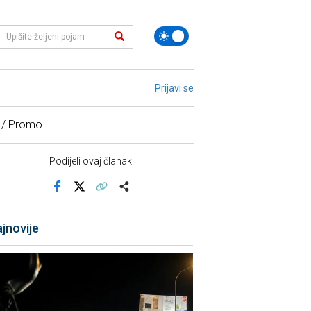
Prijavi se
 / Promo
Podijeli ovaj članak
Facebook
X
Kopiraj link
Više
jnovije