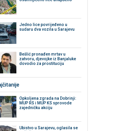
Јedno lice povrijeđeno u
sudaru dva vozila u Sarajevu
Bešlić pronađen mrtav u
zatvoru, djevojke iz Banjaluke
dovodio za prostituciju
jčitanije
Opkoljena zgrada na Dobrinji:
MUP RS i MUP KS sprovode
zajedničku akciju
Ubistvo u Sarajevu, oglasila se