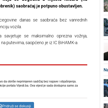
renik) saobraćaj je potpuno obustavljen.
cegovine danas se saobraća bez vanrednih
ciju vozila.
a savjetuje se maksimalno oprezna vožnja,
 na putevima, saopćeno je iz IC BiHAMK-a.
Na
avo da obriše neprimjeren sadržaj bez najave i objašnjenja.
kcije portala Vijesti.ba. Ova vijest je sada dostupna samo za
Pridruži se diskusiji