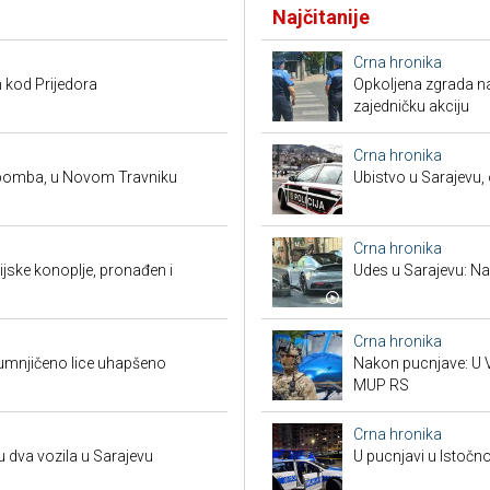
Najčitanije
Crna hronika
 kod Prijedora
Opkoljena zgrada n
zajedničku akciju
Crna hronika
 bomba, u Novom Travniku
Ubistvo u Sarajevu, 
Crna hronika
ndijske konoplje, pronađen i
Udes u Sarajevu: Nas
Crna hronika
umnjičeno lice uhapšeno
Nakon pucnjave: U V
MUP RS
Crna hronika
u dva vozila u Sarajevu
U pucnjavi u Istočn