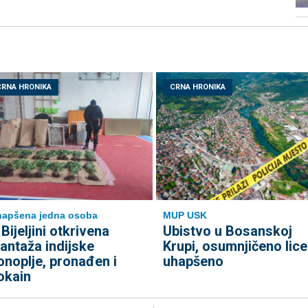
CRNA HRONIKA
CRNA HRONIKA
apšena jedna osoba
MUP USK
 Bijeljini otkrivena
Ubistvo u Bosanskoj
lantaža indijske
Krupi, osumnjičeno lice
onoplje, pronađen i
uhapšeno
okain