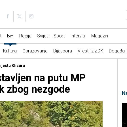
t
BiH
Regija
Svijet
Sport
Intervjui
Magazin
Kultura
Obrazovanje
Dijaspora
Vijesti iz ZDK
Događaji
mjestu Klisura
tavljen na putu MP
ik zbog nezgode
Na