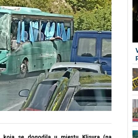
 koja se dogodila u mjestu Klisura (na