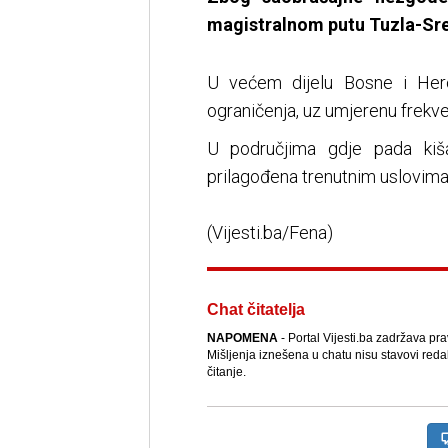
magistralnom putu Tuzla-Sreb
U većem dijelu Bosne i Her
ograničenja, uz umjerenu frekven
U područjima gdje pada kiš
prilagođena trenutnim uslovima
(Vijesti.ba/Fena)
Chat čitatelja
NAPOMENA
- Portal Vijesti.ba zadržava pr
Mišljenja iznešena u chatu nisu stavovi reda
čitanje.