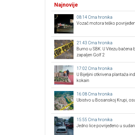
Najnovije
08:14
Crna hronika
Vozač motora teško povrijeđen
21:43
Crna hronika
Burno u SBK: U Vitezu bačena
zapaljen Golf 2
17:02
Crna hronika
​U Bijeljini otkrivena plantaža i
kokain
16:08
Crna hronika
Ubistvo u Bosanskoj Krupi, os
15:55
Crna hronika
Јedno lice povrijeđeno u sudar