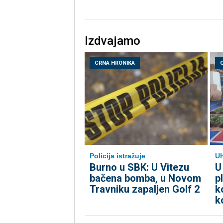
Izdvajamo
CRNA HRONIKA
Policija istražuje
Uh
Burno u SBK: U Vitezu
​U
bačena bomba, u Novom
p
Travniku zapaljen Golf 2
k
k