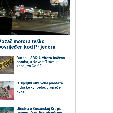
Vozač motora teško
povrijeđen kod Prijedora
Burno u SBK: U Vitezu bačena
bomba, u Novom Travniku
zapaljen Golf 2
​U Bijeljini otkrivena plantaža
indijske konoplje, pronađen i
kokain
Ubistvo u Bosanskoj Krupi,
osumnjičeno lice uhapšeno