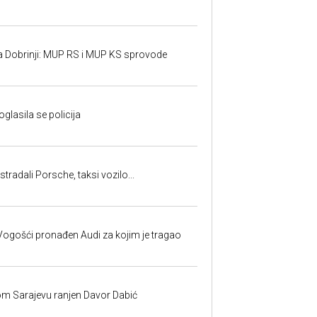
a Dobrinji: MUP RS i MUP KS sprovode
oglasila se policija
tradali Porsche, taksi vozilo...
ogošći pronađen Audi za kojim je tragao
om Sarajevu ranjen Davor Dabić