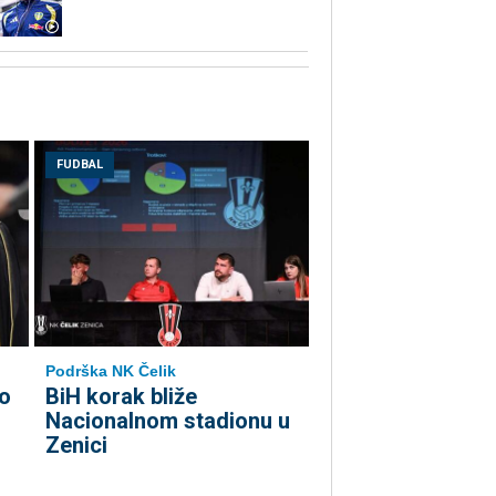
FUDBAL
Podrška NK Čelik
o
BiH korak bliže
Nacionalnom stadionu u
Zenici