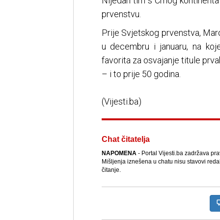
Nijedan tim s Crnog kontinenta
prvenstvu.
Prije Svjetskog prvenstva, Mar
u decembru i januaru, na koj
favorita za osvajanje titule pr
– i to prije 50 godina.
(Vijesti.ba)
Chat čitatelja
NAPOMENA
- Portal Vijesti.ba zadržava pr
Mišljenja iznešena u chatu nisu stavovi reda
čitanje.