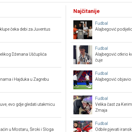
Najčitanije
Fudbal
a klupe čeka debi za Juventus
Alajbegović podijeli
Fudbal
 velikog Dženana Uščuplića
Alajbegović otkrio k
čuje
Fudbal
Dinama i Hajduka u Zagrebu
Alajbegović objavio 
Fudbal
uve, evo gdje gledati utakmicu
Velika čast za Keri
Zmaja
Fudbal
ćin u Mostaru, Široki i Sloga
Odbile pjevati irans