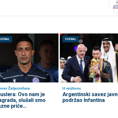
FUDBAL
FUDBAL
ener Željezničara
U reizboru
uslera: Ovo nam je
Argentinski savez javn
agrada, slušali smo
podržao Infantina
azne priče...