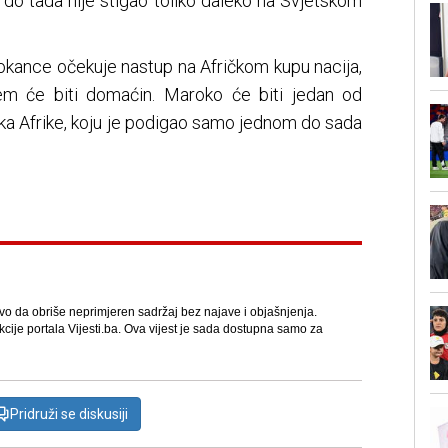
 do tada nije stigao toliko daleko na Svjetskom
okance očekuje nastup na Afričkom kupu nacija,
em će biti domaćin. Maroko će biti jedan od
vaka Afrike, koju je podigao samo jednom do sada
avo da obriše neprimjeren sadržaj bez najave i objašnjenja.
kcije portala Vijesti.ba. Ova vijest je sada dostupna samo za
Pridruži se diskusiji