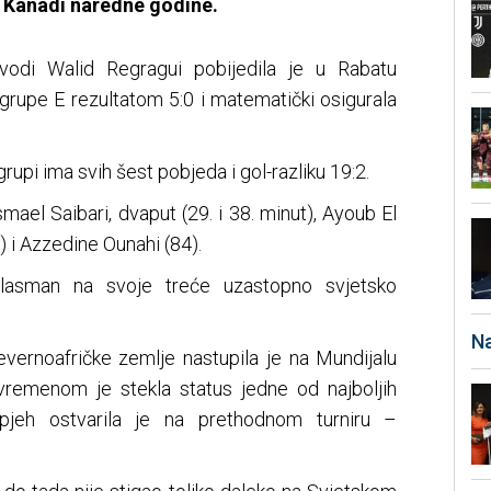
i Kanadi naredne godine.
dvodi Walid Regragui pobijedila je u Rabatu
 grupe E rezultatom 5:0 i matematički osigurala
upi ima svih šest pobjeda i gol-razliku 19:2.
smael Saibari, dvaput (29. i 38. minut), Ayoub El
 i Azzedine Ounahi (84).
plasman na svoje treće uzastopno svjetsko
Na
evernoafričke zemlje nastupila je na Mundijalu
vremenom je stekla status jedne od najboljih
uspjeh ostvarila je na prethodnom turniru –