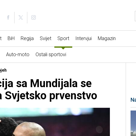
t
BiH
Regija
Svijet
Sport
Intervjui
Magazin
Auto-moto
Ostali sportovi
pjeh
ija sa Mundijala se
a Svjetsko prvenstvo
Na