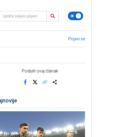
Prijavi se
Podijeli ovaj članak
Facebook
X
Kopiraj link
Više
jnovije