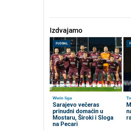
Izdvajamo
FUDBAL
Wwin liga
Tr
Sarajevo večeras
M
prinudni domaćin u
n
Mostaru, Široki i Sloga
r
na Pecari