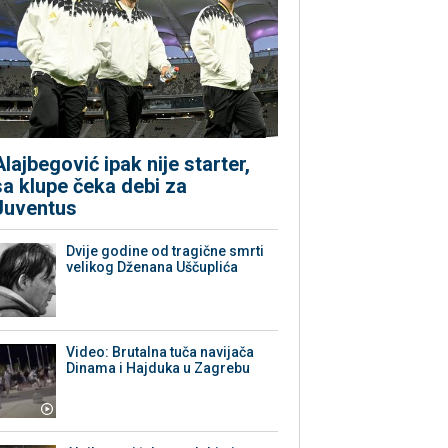
Alajbegović ipak nije starter,
sa klupe čeka debi za
Juventus
Dvije godine od tragične smrti
velikog Dženana Uščuplića
Video: Brutalna tuča navijača
Dinama i Hajduka u Zagrebu