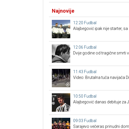
Najnovije
12:20
Fudbal
Alajbegović ipak nije starter, s
12:06
Fudbal
Dvije godine od tragične smrti
11:43
Fudbal
Video: Brutalna tuča navijača 
10:50
Fudbal
Alajbegović danas debituje za J
09:03
Fudbal
Sarajevo večeras prinudni doma