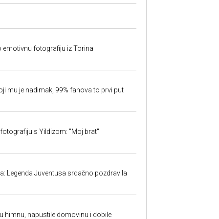
o emotivnu fotografiju iz Torina
oji mu je nadimak, 99% fanova to prvi put
fotografiju s Yildizom: "Moj brat"
ma: Legenda Juventusa srdačno pozdravila
ku himnu, napustile domovinu i dobile