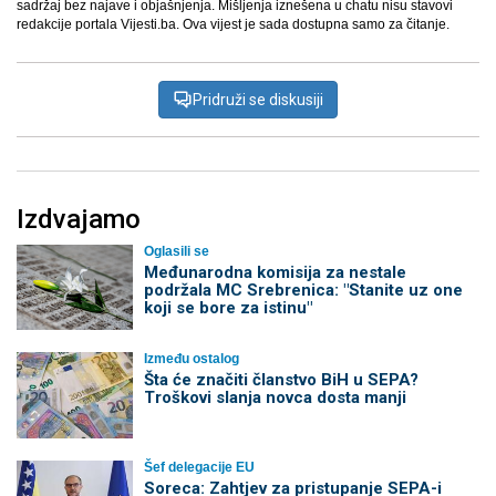
sadržaj bez najave i objašnjenja. Mišljenja iznešena u chatu nisu stavovi
redakcije portala Vijesti.ba. Ova vijest je sada dostupna samo za čitanje.
Pridruži se diskusiji
Izdvajamo
Oglasili se
Međunarodna komisija za nestale
podržala MC Srebrenica: "Stanite uz one
koji se bore za istinu"
Između ostalog
Šta će značiti članstvo BiH u SEPA?
Troškovi slanja novca dosta manji
Šef delegacije EU
Soreca: Zahtjev za pristupanje SEPA-i