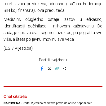
teret javnih preduzeća, odnosno građana Federacije
BiH koji finansiraju ova preduzeća.
Međutim, očigledno ostaje izazov u efikasnoj
identifikaciji počinilaca i njihovom kažnjavanju. Do
sada, je upravo ovaj segment izoztao, pa je grafita sve
više, a šteta po javnu imovinu sve veća.
(E.Š. / Vijesti.ba)
Podijeli ovaj članak
Facebook
X
Kopiraj link
Više
Chat čitatelja
NAPOMENA
- Portal Vijesti.ba zadržava pravo da obriše neprimjeren