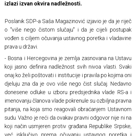
izlazi izvan okvira nadležnosti.
Poslanik SDP-a Saša Magazinović izjavio je da je riječ
o "više nego čistom slučaju" i da je cijeli postupak
vođen s ciljem očuvanja ustavnog poretka i vladavine
prava u državi.
- Bosna i Hercegovina je zemlja zasnovana na Ustavu
koji jasno definira nadležnost svih nivoa vlasti. Svaki
onaj ko želi poštovati i institucije i pravila po kojima oni
djeluju zna da je ovo više nego čist slučaj. Nedavno
donesene odluke u izboru predsjednika vlade RS-a i
imenovanju članova vlade pokrenule su ozbiljna pravna
pitanja, na koja smo reagovali obraćanjem Ustavnom
sudu. Važno je reći da ovakav pravni odgovor nije ni na
koji način usmjeren protiv građana Republike Srpske,
već isključivo prema očuvanju ustavnog poretka i