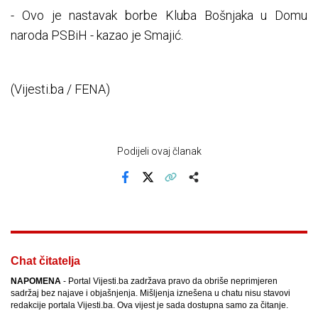
- Ovo je nastavak borbe Kluba Bošnjaka u Domu
naroda PSBiH - kazao je Smajić.
(Vijesti.ba / FENA)
Podijeli ovaj članak
Facebook
X
Kopiraj link
Više
Chat čitatelja
NAPOMENA
- Portal Vijesti.ba zadržava pravo da obriše neprimjeren
sadržaj bez najave i objašnjenja. Mišljenja iznešena u chatu nisu stavovi
redakcije portala Vijesti.ba. Ova vijest je sada dostupna samo za čitanje.