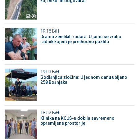
koji niko ne odgovara!
19:18
BiH
Drama zeničkih rudara: U jamu se vratio
radnik kojem je prethodno pozlilo
19:03
BiH
Godišnjica zločina: U jednom danu ubijeno
258 Bošnjaka
18:52
BiH
Klinika na KCUS-u dobila savremeno
opremljene prostorije