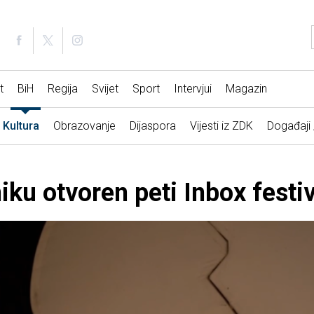
t
BiH
Regija
Svijet
Sport
Intervjui
Magazin
Kultura
Obrazovanje
Dijaspora
Vijesti iz ZDK
Događaji
ku otvoren peti Inbox festiv