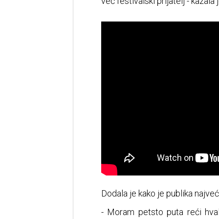
već festivalski prijatelj - kazal
Dodala je kako je publika najveć
- Moram petsto puta reći hval