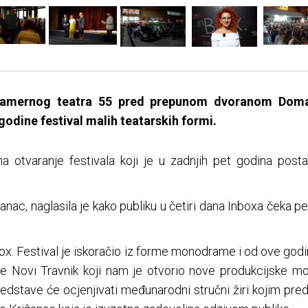
Kamernog teatra 55 pred prepunom dvoranom Doma
 godine festival malih teatarskih formi.
na otvaranje festivala koji je u zadnjih pet godina post
žanac, naglasila je kako publiku u četiri dana Inboxa čeka pe
Inbox. Festival je iskoračio iz forme monodrame i od ove god
re Novi Travnik koji nam je otvorio nove produkcijske m
redstave će ocjenjivati međunarodni stručni žiri kojim pr