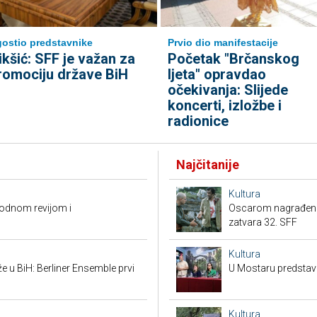
ostio predstavnike
Prvio dio manifestacije
ikšić: SFF je važan za
Početak "Brčanskog
romociju države BiH
ljeta" opravdao
očekivanja: Slijede
koncerti, izložbe i
radionice
Najčitanije
Kultura
modnom revijom i
Oscarom nagrađena "N
zatvara 32. SFF
Kultura
že u BiH: Berliner Ensemble prvi
U Mostaru predstavl
Kultura