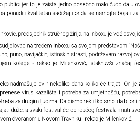
publici jer to je zaista jedno posebno malo čudo da u ova
eba ponuditi kvalitetan sadržaj i onda se nemojte bojati za
ković, predsjednik stručnog žirija, na Inboxu je već osvoji
e, sudjelovao na trećem Inboxu sa svojom predstavom "Naši
no, puno, navijačkih, istinskih strasti, podržavam razvoj ov
em kolege - rekao je Milenković, istaknuvši značaj festi
leko nadmašuje ovih nekoliko dana koliko će trajati. On je
enese virus kazališta i potreba za umjetnošću, potreb
reba za drugim ljudima. Da bismo rekli tko smo, da bi oni na
jati duže, a svaki festival će do idućeg festivala imati svo
 ovom dvoranom u Novom Travniku - rekao je Milenković.