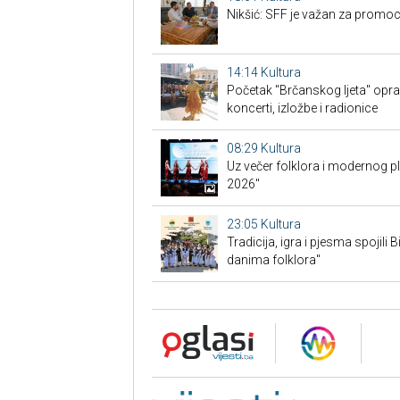
Nikšić: SFF je važan za promoc
14:14
Kultura
Početak "Brčanskog ljeta" opra
koncerti, izložbe i radionice
08:29
Kultura
Uz večer folklora i modernog p
2026"
23:05
Kultura
Tradicija, igra i pjesma spojili 
danima folklora"