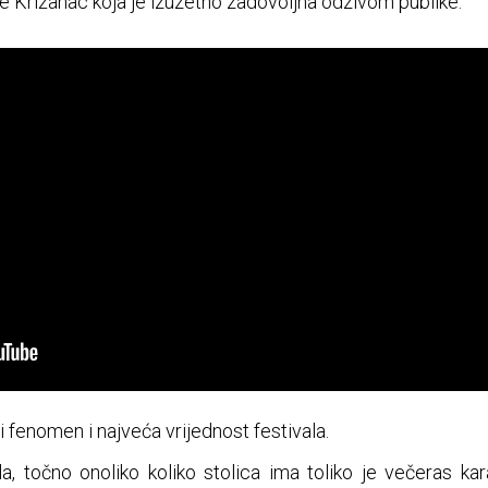
a je Križanac koja je izuzetno zadovoljna odzivom publike.
i fenomen i najveća vrijednost festivala.
a, točno onoliko koliko stolica ima toliko je večeras ka