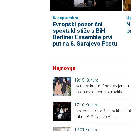
5. septembra
Ug
Evropski pozorišni
N
spektakl stiže u BiH:
p
Berliner Ensemble prvi
put na 8. Sarajevo Festu
Najnovije
19:15
Kultura
"Šetnica kulture" nastavljena 
predstavljanjem kozmetike
17:10
Kultura
Evropski pozorišni spektakl sti
put na 8. Sarajevo Festu
18:01
Kultura