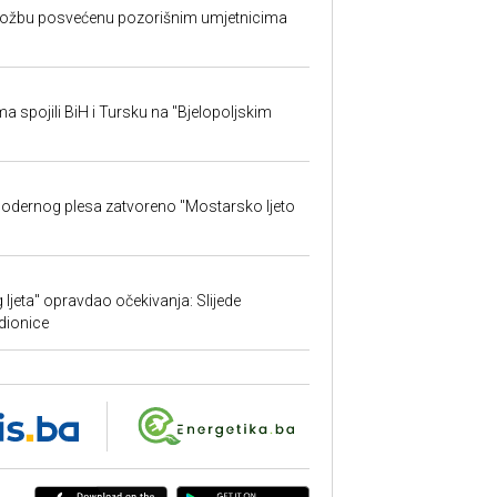
izložbu posvećenu pozorišnim umjetnicima
sma spojili BiH i Tursku na "Bjelopoljskim
 modernog plesa zatvoreno "Mostarsko ljeto
ljeta" opravdao očekivanja: Slijede
adionice