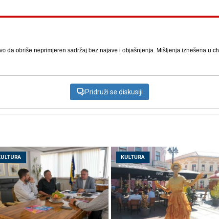
vo da obriše neprimjeren sadržaj bez najave i objašnjenja. Mišljenja iznešena u chat
Pridruži se diskusiji
KULTURA
KULTURA