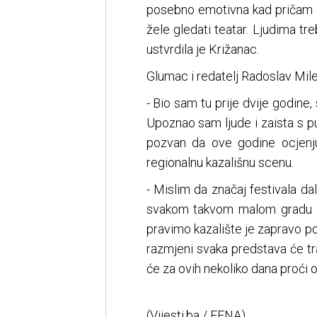
posebno emotivna kad pričam o 
žele gledati teatar. Ljudima tr
ustvrdila je Križanac.
Glumac i redatelj Radoslav Milen
- Bio sam tu prije dvije godin
Upoznao sam ljude i zaista s pu
pozvan da ove godine ocjenjuj
regionalnu kazališnu scenu.
- Mislim da značaj festivala da
svakom takvom malom gradu pr
pravimo kazalište je zapravo pot
razmjeni svaka predstava će tra
će za ovih nekoliko dana proći
(Vijesti.ba / FENA)