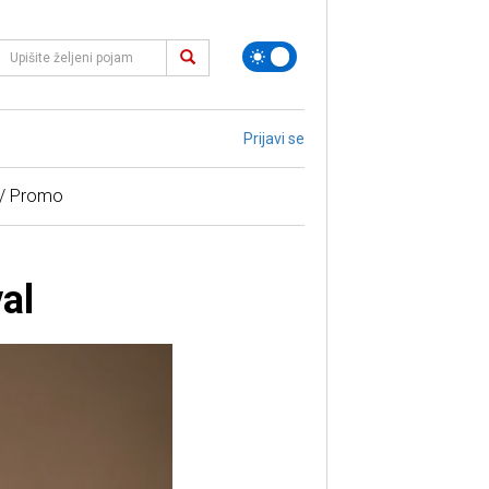
Prijavi se
 / Promo
al