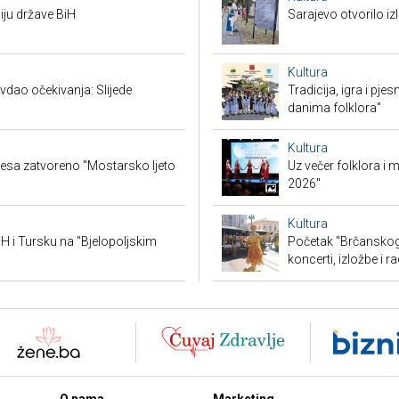
iju države BiH
Sarajevo otvorilo 
Kultura
vdao očekivanja: Slijede
Tradicija, igra i pje
danima folklora"
Kultura
lesa zatvoreno "Mostarsko ljeto
Uz večer folklora i
2026"
Kultura
BiH i Tursku na "Bjelopoljskim
Početak "Brčanskog 
koncerti, izložbe i r
O nama
Marketing