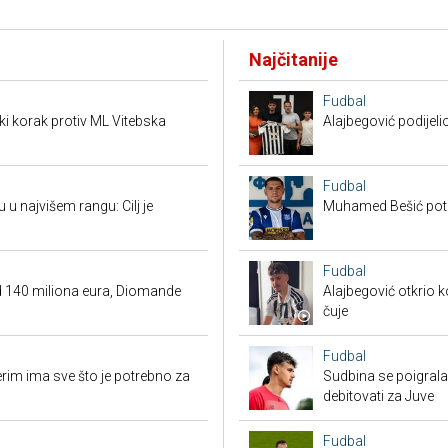
Najčitanije
Fudbal
ki korak protiv ML Vitebska
Alajbegović podijeli
Fudbal
 u najvišem rangu: Cilj je
Muhamed Bešić potp
Fudbal
d 140 miliona eura, Diomande
Alajbegović otkrio k
čuje
Fudbal
erim ima sve što je potrebno za
Sudbina se poigrala
debitovati za Juve
Fudbal