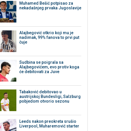
Muhamed Bešić potpisao za
nekadašnjeg prvaka Jugoslavije
Alajbegović otkrio koji mu je
nadimak, 99% fanova to prvi put
čuje
Sudbina se poigrala sa
Alajbegovićem, evo protiv koga
će debitovati za Juve
Tabaković debitovao u
austrijskoj Bundesligi, Salzburg
pobjedom otvorio sezonu
Leeds nakon preokreta srušio
Liverpool, Muharemović starter