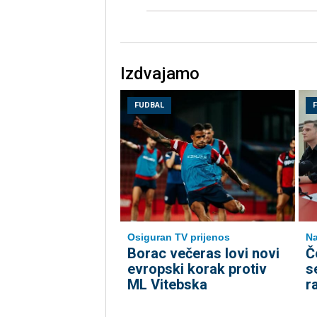
Izdvajamo
FUDBAL
Osiguran TV prijenos
Na
Borac večeras lovi novi
Č
evropski korak protiv
s
ML Vitebska
r