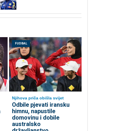
FUDBAL
Njihova priča obišla svijet
Odbile pjevati iransku
a
himnu, napustile
domovinu i dobile
australsko
državljanstvo