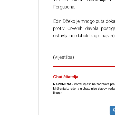
Fergusona.
Edin Džeko je mnogo puta dokaz
protiv Crvenih đavola postiga
ostavljajući dubok trag u naj
(Vijesti.ba)
Chat čitatelja
NAPOMENA
- Portal Vijesti.ba zadržava pr
Mišljenja iznešena u chatu nisu stavovi reda
čitanje.