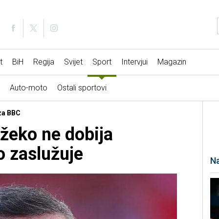
t
BiH
Regija
Svijet
Sport
Intervjui
Magazin
Auto-moto
Ostali sportovi
 za BBC
žeko ne dobija
o zaslužuje
Na