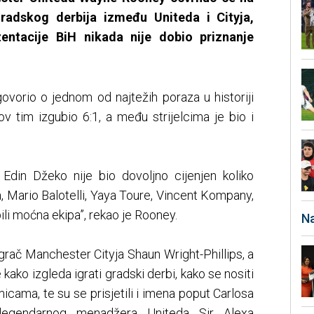
radskog derbija između Uniteda i Cityja,
zentacije BiH nikada nije dobio priznanje
vorio o jednom od najtežih poraza u historiji
v tim izgubio 6:1, a među strijelcima je bio i
. Edin Džeko nije bio dovoljno cijenjen koliko
lva, Mario Balotelli, Yaya Toure, Vincent Kompany,
ili moćna ekipa”, rekao je Rooney.
Na
 igrač Manchester Cityja Shaun Wright-Phillips, a
ako izgleda igrati gradski derbi, kako se nositi
cama, te su se prisjetili i imena poput Carlosa
i legendarnog menadžera Uniteda Sir Alexa