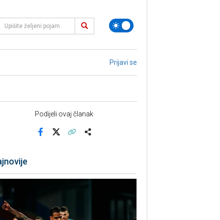
Prijavi se
Podijeli ovaj članak
Facebook
X
Kopiraj link
Više
jnovije