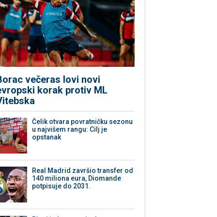
Borac večeras lovi novi
evropski korak protiv ML
Vitebska
Čelik otvara povratničku sezonu
u najvišem rangu: Cilj je
opstanak
Real Madrid završio transfer od
140 miliona eura, Diomande
potpisuje do 2031.