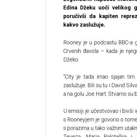
Edina Džeku uoči velikog g
poručivši da kapiten repre
kakvo zaslužuje.
Rooney je u podcastu BBC-a go
Crvenih đavola – kada je njego
Džeko.
“City je tada imao sjajan tim
zaslužuje. Bili su tu i David Si
a na golu Joe Hart. Stvarno su b
U emisiji je učestvovao i bivši
s Rooneyjem je govorio o tome k
s porazima u tako važnim utakmi
Teveza, Maria Balotellija 