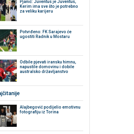
Pjanić: Juventus je Juventus,
Kerim ima sve što je potrebno
za veliku karijeru
Potvrđeno: FK Sarajevo će
ugostiti Radnik u Mostaru
Odbile pjevati iransku himnu,
napustile domovinu i dobile
australsko državljanstvo
jčitanije
Alajbegović podijelio emotivnu
fotografiju iz Torina