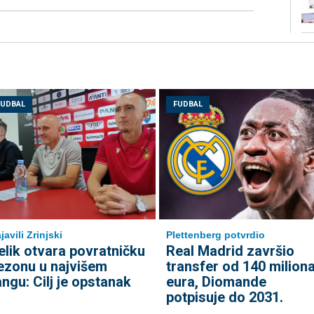
FUDBAL
FUDBAL
javili Zrinjski
Plettenberg potvrdio
elik otvara povratničku
Real Madrid završio
ezonu u najvišem
transfer od 140 milion
angu: Cilj je opstanak
eura, Diomande
potpisuje do 2031.