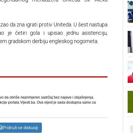
ao da zna igrati protiv Uniteda. U šest nastupa
o je četiri gola i upisao jednu asistenciju,
većem gradskom derbiju engleskog nogometa.
avo da obriše neprimjeren sadržaj bez najave i objašnjenja.
kcije portala Vijesti.ba. Ova vijest je sada dostupna samo za
Pridruži se diskusiji