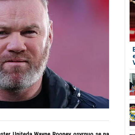
ster Uniteda Wayne Rooney osvrnuo se na