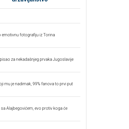
o emotivnu fotografiju iz Torina
isao za nekadašnjeg prvaka Jugoslavije
oji mu je nadimak, 99% fanova to prvi put
 sa Alajbegovićem, evo protiv koga će