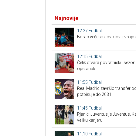
Najnovije
12:27
Fudbal
Borac večeras lovi novi evrops
12:15
Fudbal
Čelik otvara povratničku sezonu
opstanak
11:55
Fudbal
Real Madrid završio transfer o
potpisuje do 2031.
11:45
Fudbal
Pjanić: Juventus je Juventus, K
veliku karijeru
11:10
Fudbal