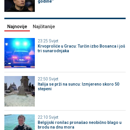
godine"
Najnovije
Najčitanije
23:25
Svijet
Krvoproliće u Gracu: Turčin izbo Bosanca i još
tri sunarodnjaka
22:50
Svijet
Italija se prži na suncu: Izmjereno skoro 50
stepeni
22:10
Svijet
Belgijski ronilac pronašao neobično blago u
brodu na dnu mora