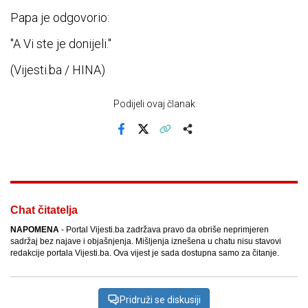
Papa je odgovorio:
"A Vi ste je donijeli."
(Vijesti.ba / HINA)
Podijeli ovaj članak
Facebook
X
Kopiraj link
Više
Chat čitatelja
NAPOMENA
- Portal Vijesti.ba zadržava pravo da obriše neprimjeren
sadržaj bez najave i objašnjenja. Mišljenja iznešena u chatu nisu stavovi
redakcije portala Vijesti.ba. Ova vijest je sada dostupna samo za čitanje.
Pridruži se diskusiji