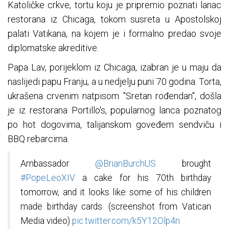
Katoličke crkve, tortu koju je pripremio poznati lanac
restorana iz Chicaga, tokom susreta u Apostolskoj
palati Vatikana, na kojem je i formalno predao svoje
diplomatske akreditive.
Papa Lav, porijeklom iz Chicaga, izabran je u maju da
naslijedi papu Franju, a u nedjelju puni 70 godina. Torta,
ukrašena crvenim natpisom "Sretan rođendan", došla
je iz restorana Portillo's, popularnog lanca poznatog
po hot dogovima, talijanskom goveđem sendviču i
BBQ rebarcima.
Ambassador
@BrianBurchUS
brought
#PopeLeoXIV
a cake for his 70th birthday
tomorrow, and it looks like some of his children
made birthday cards. (screenshot from Vatican
Media video)
pic.twitter.com/k5Y12Olp4n